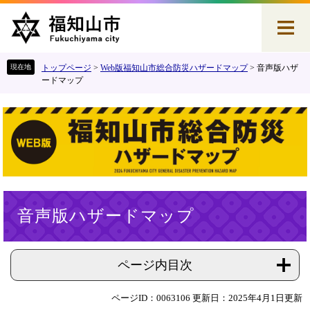
ペ
メ
ー
ニ
ジ
ュ
の
ー
先
を
トップページ
>
Web版福知山市総合防災ハザードマップ
>
音声版ハザ
頭
飛
ードマップ
で
ば
す
し
。
て
本
文
へ
本
音声版ハザードマップ
文
ページ内目次
ページID：0063106
更新日：2025年4月1日更新