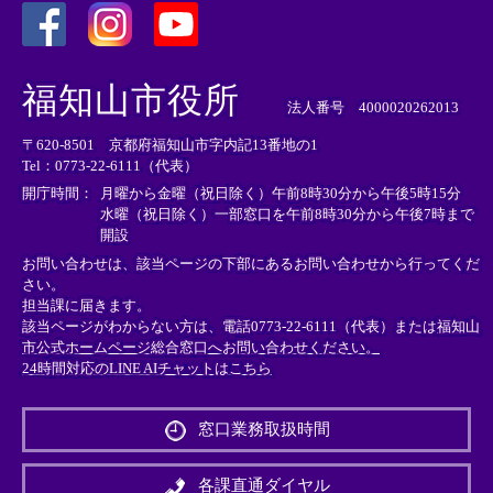
＜
＜
＜
外
外
外
福知山市役所
部
部
部
法人番号 4000020262013
リ
リ
リ
〒620-8501 京都府福知山市字内記13番地の1
ン
ン
ン
Tel：0773-22-6111（代表）
ク
ク
ク
＞
＞
＞
開庁時間：
月曜から金曜（祝日除く）午前8時30分から午後5時15分
水曜（祝日除く）一部窓口を午前8時30分から午後7時まで
開設
お問い合わせは、該当ページの下部にあるお問い合わせから行ってくだ
さい。
担当課に届きます。
該当ページがわからない方は、電話0773-22-6111（代表）または
福知山
市公式ホームページ総合窓口へお問い合わせください。
24時間対応のLINE AIチャットはこちら
＜
外
窓口業務取扱時間
部
リ
ン
各課直通ダイヤル