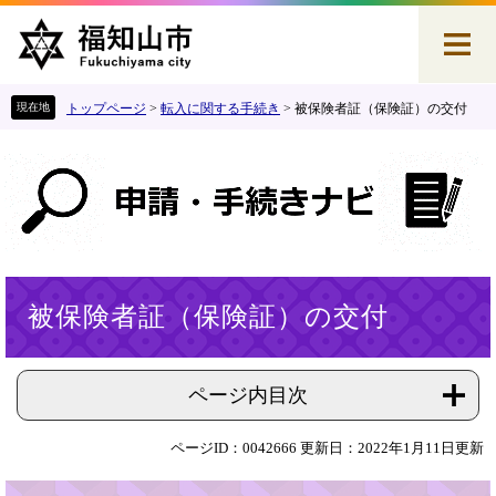
ペ
メ
ー
ニ
ジ
ュ
の
ー
先
を
トップページ
>
転入に関する手続き
>
被保険者証（保険証）の交付
頭
飛
で
ば
す
し
。
て
本
文
へ
本
被保険者証（保険証）の交付
文
ページ内目次
ページID：0042666
更新日：2022年1月11日更新