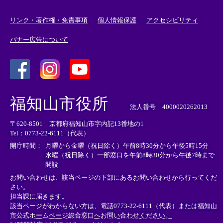
リンク・著作権・免責事項
個人情報保護
アクセシビリティ
バナー広告について
＜
＜
＜
外
外
外
福知山市役所
部
部
部
法人番号 4000020262013
リ
リ
リ
〒620-8501 京都府福知山市字内記13番地の1
ン
ン
ン
Tel：0773-22-6111（代表）
ク
ク
ク
＞
＞
＞
開庁時間：
月曜から金曜（祝日除く）午前8時30分から午後5時15分
水曜（祝日除く）一部窓口を午前8時30分から午後7時まで
開設
お問い合わせは、該当ページの下部にあるお問い合わせから行ってくだ
さい。
担当課に届きます。
該当ページがわからない方は、電話0773-22-6111（代表）または
福知山
市公式ホームページ総合窓口へお問い合わせください。