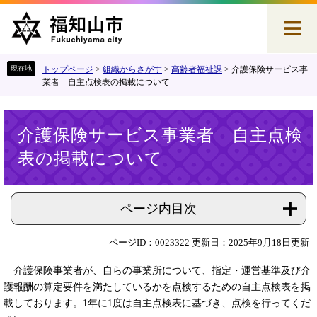
ペ
メ
ー
ニ
ジ
ュ
の
ー
先
を
トップページ
>
組織からさがす
>
高齢者福祉課
>
介護保険サービス事
頭
飛
業者 自主点検表の掲載について
で
ば
す
し
本
。
て
介護保険サービス事業者 自主点検
文
本
表の掲載について
文
へ
ページ内目次
ページID：0023322
更新日：2025年9月18日更新
介護保険事業者が、自らの事業所について、指定・運営基準及び介
護報酬の算定要件を満たしているかを点検するための自主点検表を掲
載しております。1年に1度は自主点検表に基づき、点検を行ってくだ