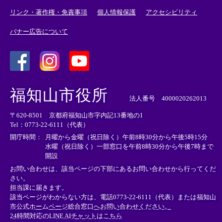
リンク・著作権・免責事項
個人情報保護
アクセシビリティ
バナー広告について
＜
＜
＜
外
外
外
福知山市役所
部
部
部
法人番号 4000020262013
リ
リ
リ
〒620-8501 京都府福知山市字内記13番地の1
ン
ン
ン
Tel：0773-22-6111（代表）
ク
ク
ク
＞
＞
＞
開庁時間：
月曜から金曜（祝日除く）午前8時30分から午後5時15分
水曜（祝日除く）一部窓口を午前8時30分から午後7時まで
開設
お問い合わせは、該当ページの下部にあるお問い合わせから行ってくだ
さい。
担当課に届きます。
該当ページがわからない方は、電話0773-22-6111（代表）または
福知山
市公式ホームページ総合窓口へお問い合わせください。
24時間対応のLINE AIチャットはこちら