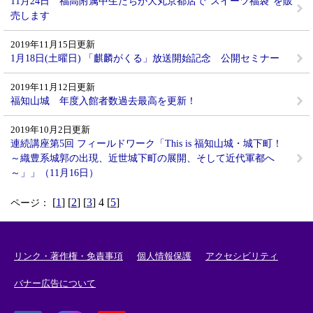
11月24日 福高附属中生たちが大丸京都店で”スイーツ福袋”を販
売します
2019年11月15日更新
1月18日(土曜日) 「麒麟がくる」放送開始記念 公開セミナー
2019年11月12日更新
福知山城 年度入館者数過去最高を更新！
2019年10月2日更新
連続講座第5回 フィールドワーク「This is 福知山城・城下町！
～織豊系城郭の出現、近世城下町の展開、そして近代軍都へ
～」」（11月16日）
[
1
] [
2
] [
3
] 4 [
5
]
ページ：
リンク・著作権・免責事項
個人情報保護
アクセシビリティ
バナー広告について