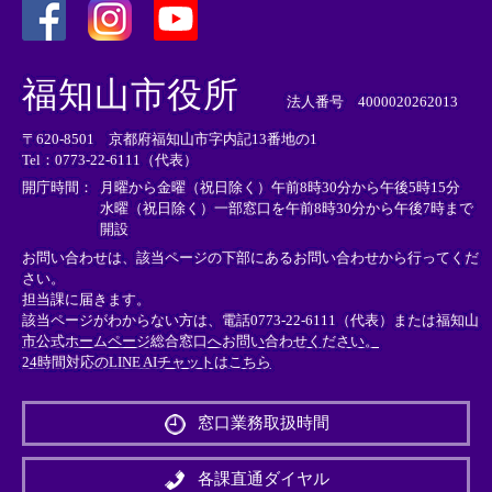
＜
＜
＜
外
外
外
福知山市役所
部
部
部
法人番号 4000020262013
リ
リ
リ
〒620-8501 京都府福知山市字内記13番地の1
ン
ン
ン
Tel：0773-22-6111（代表）
ク
ク
ク
＞
＞
＞
開庁時間：
月曜から金曜（祝日除く）午前8時30分から午後5時15分
水曜（祝日除く）一部窓口を午前8時30分から午後7時まで
開設
お問い合わせは、該当ページの下部にあるお問い合わせから行ってくだ
さい。
担当課に届きます。
該当ページがわからない方は、電話0773-22-6111（代表）または
福知山
市公式ホームページ総合窓口へお問い合わせください。
24時間対応のLINE AIチャットはこちら
＜
外
窓口業務取扱時間
部
リ
ン
各課直通ダイヤル
ク