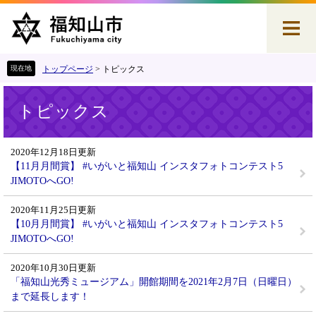
ペ
メ
ー
ニ
ジ
ュ
の
ー
先
を
トップページ
>
トピックス
頭
飛
本
で
ば
トピックス
文
す
し
。
て
本
2020年12月18日更新
文
【11月月間賞】 #いがいと福知山 インスタフォトコンテスト5
へ
JIMOTOへGO!
2020年11月25日更新
【10月月間賞】 #いがいと福知山 インスタフォトコンテスト5
JIMOTOへGO!
2020年10月30日更新
「福知山光秀ミュージアム」開館期間を2021年2月7日（日曜日）
まで延長します！