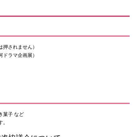
は押されません）
河ドラマ企画展）
き菓子 など
す。