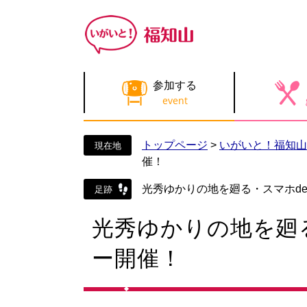
ペ
メ
ー
ニ
ジ
ュ
の
ー
先
を
参加する
頭
飛
で
ば
す
し
。
て
トップページ
>
いがいと！福知山
本
催！
文
へ
光秀ゆかりの地を廻る・スマホd
本
光秀ゆかりの地を廻
文
ー開催！