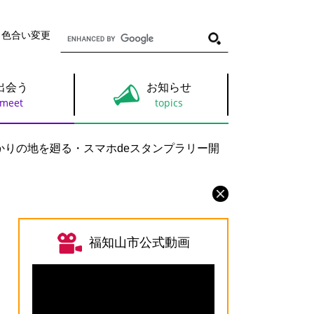
G
・色合い変更
o
o
g
l
出会う
お知らせ
e
カ
ス
タ
ム
かりの地を廻る・スマホdeスタンプラリー開
検
索
福知山市公式動画