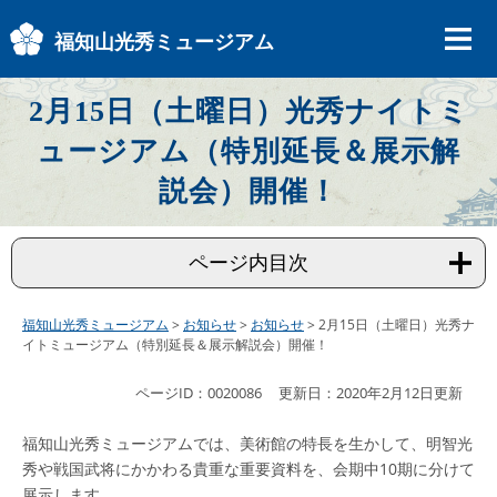
ペ
メ
ー
ニ
福知山光秀ミュージアム
ジ
ュ
の
ー
先
を
2月15日（土曜日）光秀ナイトミ
頭
飛
ュージアム（特別延長＆展示解
で
ば
す
し
説会）開催！
。
て
本
文
ページ内目次
へ
福知山光秀ミュージアム
>
お知らせ
>
お知らせ
>
2月15日（土曜日）光秀ナ
イトミュージアム（特別延長＆展示解説会）開催！
本
ページID：0020086
更新日：2020年2月12日更新
文
福知山光秀ミュージアムでは、美術館の特長を生かして、明智光
秀や戦国武将にかかわる貴重な重要資料を、会期中10期に分けて
展示します。