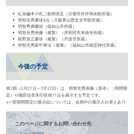
紅糸縅本小札二枚胴具足（京都市井伊美術館所蔵）
明智光秀書状4点（大阪青山歴史文学館所蔵）
明智秀満書状（福知山市所蔵）
明智光秀画像（複製）（岸和田市本徳寺所蔵）
荻野直正書状（複製）（丹波市所蔵）
明智光秀家中軍法（複製）（福知山市御霊神社所蔵）
今後の予定
第2期（2月21日～3月22日）は、明智光秀画像（原本）（期間限
定）や織田信長朱印状他11点を展示する予定です。
※一部期間限定の展示品については、会期中の展示入れ替えあり
このページに関するお問い合わせ先