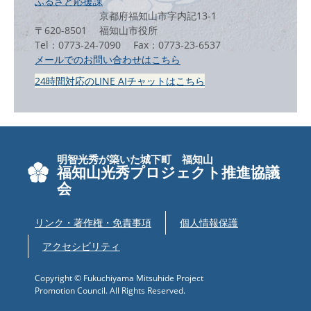
ふるさと応援課
京都府福知山市字内記13-1
〒620-8501
福知山市役所
Tel：0773-24-7090
Fax：0773-23-6537
メールでのお問い合わせはこちら
24時間対応のLINE AIチャットはこちら
＜
外
部
リ
ン
明智光秀が築いた城下町 福知山
ク
福知山光秀プロジェクト推進協議
＞
会
リンク・著作権・免責事項
個人情報保護
アクセシビリティ
Copyright © Fukuchiyama Mitsuhide Project
Promotion Council. All Rights Reserved.