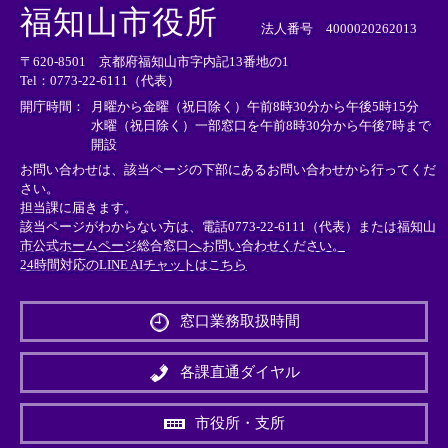
外
外
外
福知山市役所
部
部
部
法人番号 4000020262013
リ
リ
リ
〒620-8501 京都府福知山市字内記13番地の1
ン
ン
ン
Tel：0773-22-6111（代表）
ク
ク
ク
＞
＞
＞
開庁時間：
月曜から金曜（祝日除く）午前8時30分から午後5時15分
水曜（祝日除く）一部窓口を午前8時30分から午後7時まで
開設
お問い合わせは、該当ページの下部にあるお問い合わせから行ってくだ
さい。
担当課に届きます。
該当ページがわからない方は、電話0773-22-6111（代表）または
福知山
市公式ホームページ総合窓口へお問い合わせください。
24時間対応のLINE AIチャットはこちら
＜
外
窓口業務取扱時間
部
リ
ン
各課直通ダイヤル
ク
＞
市役所・支所