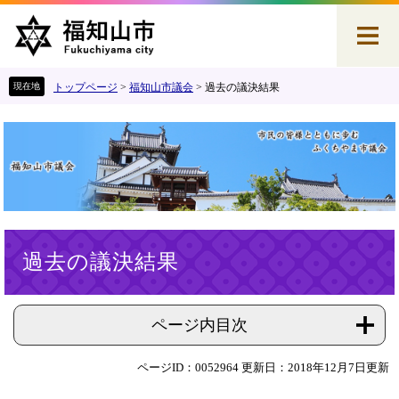
ペ
メ
ー
ニ
ジ
ュ
の
ー
先
を
トップページ
>
福知山市議会
>
過去の議決結果
頭
飛
で
ば
す
し
。
て
本
文
へ
本
過去の議決結果
文
ページ内目次
ページID：0052964
更新日：2018年12月7日更新