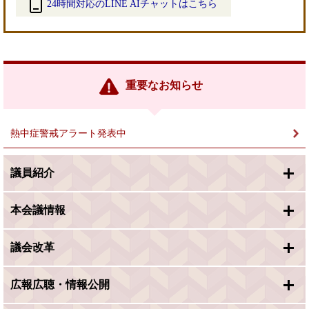
24時間対応のLINE AIチャットはこちら
＜
外
部
リ
ン
重要なお知らせ
ク
＞
熱中症警戒アラート発表中
議員紹介
本会議情報
議会改革
広報広聴・情報公開