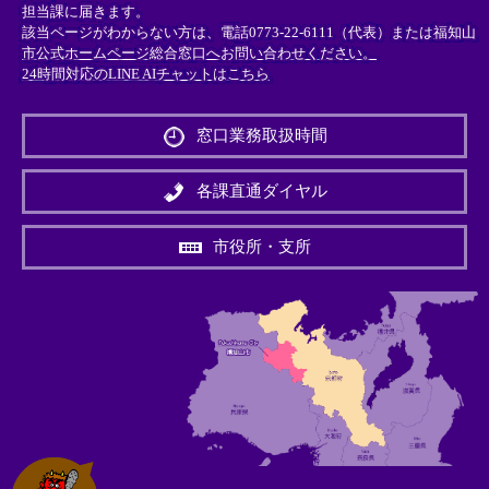
担当課に届きます。
該当ページがわからない方は、電話0773-22-6111（代表）または
福知山
市公式ホームページ総合窓口へお問い合わせください。
24時間対応のLINE AIチャットはこちら
＜
外
窓口業務取扱時間
部
リ
ン
各課直通ダイヤル
ク
＞
市役所・支所