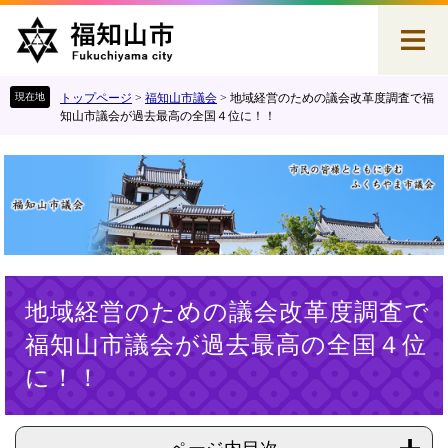
ペ
メ
ー
ニ
ジ
ュ
の
ー
先
を
トップページ
>
福知山市議会
>
地域経営のための議会改革度調査で福
頭
飛
知山市議会が過去最高の全国４位に！！
で
ば
す
し
。
て
本
文
へ
本
地域経営のための議会改革度調査で
文
福知山市議会が過去最高の全国４位
に！！