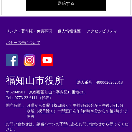
リンク・著作権・免責事項
個人情報保護
アクセシビリティ
バナー広告について
＜
＜
＜
外
外
外
福知山市役所
部
部
部
法人番号 4000020262013
リ
リ
リ
〒620-8501 京都府福知山市字内記13番地の1
ン
ン
ン
Tel：0773-22-6111（代表）
ク
ク
ク
＞
＞
＞
開庁時間：
月曜から金曜（祝日除く）午前8時30分から午後5時15分
水曜（祝日除く）一部窓口を午前8時30分から午後7時まで
開設
お問い合わせは、該当ページの下部にあるお問い合わせから行ってくだ
さい。