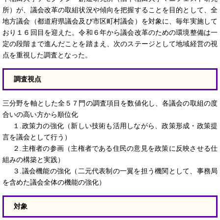
所）が、議会改革の取組状況や傾向を把握することを目的として、全
地方議会（都道府県議会及び市区町村議会）を対象に、毎年実施して
おり１６回目を迎えた。令和６年から議会改革のための環境整備は一
定の段階まで進んだことを踏まえ、次のステージとして地域経営の視
点を重視した調査となった。
調査視点
三分野を軸とした全５７門の調査項目を数値化し、各議会の取組の度
合いの高い方から順位化
１.政策力の強化（新しい技術も活用しながら、政策形成・政策提
言を議会として行う）
２.主権者の参画（主権者である住民の意見を政策に反映させる仕
組みの構築と実践）
３.議会機能の強化（二元代表制の一翼を担う機関として、事務局
を含めた議会全体の機能の強化）
対象