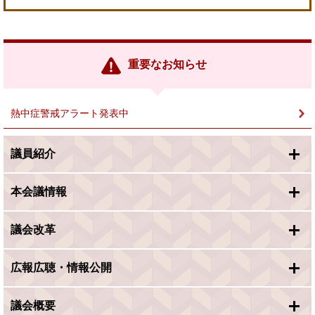
＜
外
部
リ
ン
重要なお知らせ
ク
＞
熱中症警戒アラート発表中
議員紹介
本会議情報
議会改革
広報広聴・情報公開
議会概要