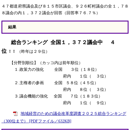
４７都道府県議会及び８１５市区議会、９２６町村議会の全１，７８
８議会の内１，３７２議会が回答（回答率７６.７％）
結果
総合ランキング 全国１，３７２議会中 ４
位
！！
（昨年は２９位）
【分野別順位】（カッコ内は前年順位）
１.政策力の強化 全国 ３位（１８位）
府内 １位（ ３位）
２.主権者の参画 全国 ５８位（４５位）
府内 ８位（ ３位）
３.議会機能の強化 全国 ７位（１８３位）
府内 １位（ ９位）
地域経営のための議会改革度調査２０２５総合ランキング
（300位まで） [PDFファイル／632KB]