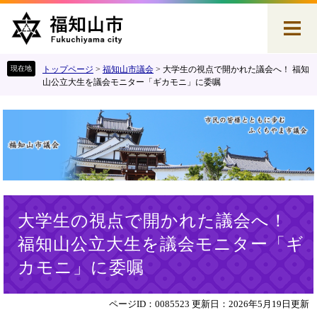
ペ
メ
ー
ニ
ジ
ュ
の
ー
先
を
トップページ
>
福知山市議会
>
大学生の視点で開かれた議会へ！ 福知
頭
飛
山公立大生を議会モニター「ギカモニ」に委嘱
で
ば
す
し
。
て
本
文
へ
本
大学生の視点で開かれた議会へ！
文
福知山公立大生を議会モニター「ギ
カモニ」に委嘱
ページID：0085523
更新日：2026年5月19日更新