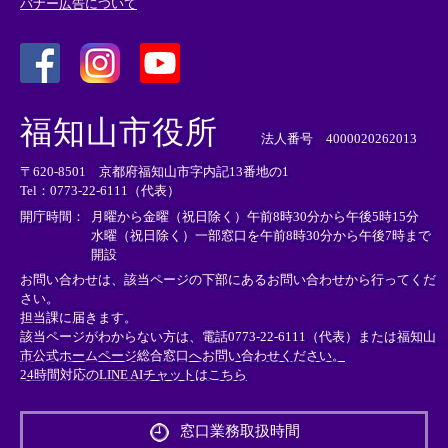
バナー広告について
＜
＜
＜
外
外
外
福知山市役所
部
部
部
法人番号 4000020262013
リ
リ
リ
〒620-8501 京都府福知山市字内記13番地の1
ン
ン
ン
Tel：0773-22-6111（代表）
ク
ク
ク
＞
＞
＞
開庁時間：
月曜から金曜（祝日除く）午前8時30分から午後5時15分
水曜（祝日除く）一部窓口を午前8時30分から午後7時まで
開設
お問い合わせは、該当ページの下部にあるお問い合わせから行ってくだ
さい。
担当課に届きます。
該当ページがわからない方は、電話0773-22-6111（代表）または
福知山
市公式ホームページ総合窓口へお問い合わせください。
24時間対応のLINE AIチャットはこちら
＜
外
窓口業務取扱時間
部