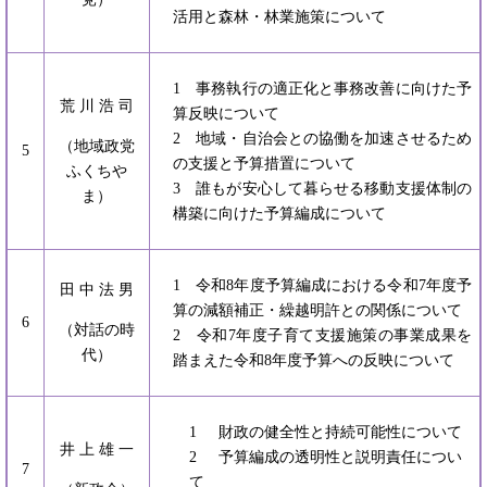
活用と森林・林業施策について
1 事務執行の適正化と事務改善に向けた予
荒 川 浩 司
算反映について
2 地域・自治会との協働を加速させるため
（地域政党
5
の支援と予算措置について
ふくちや
3 誰もが安心して暮らせる移動支援体制の
ま）
構築に向けた予算編成について
1 令和8年度予算編成における令和7年度予
田 中 法 男
算の減額補正・繰越明許との関係について
6
（対話の時
2 令和7年度子育て支援施策の事業成果を
代）
踏まえた令和8年度予算への反映について
1 財政の健全性と持続可能性について
井 上 雄 一
2 予算編成の透明性と説明責任につい
7
て