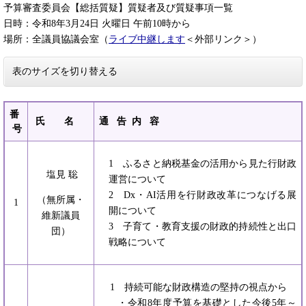
予算審査委員会【総括質疑】質疑者及び質疑事項一覧
日時：令和8年3月24日 火曜日 午前10時から
場所：全議員協議会室（
ライブ中継します
＜外部リンク＞
）
表のサイズを切り替える
番
氏 名
通 告 内 容
号
1 ふるさと納税基金の活用から見た行財政
塩見 聡
運営について
2 Dx・AI活用を行財政改革につなげる展
（無所属・
1
開について
維新議員
3 子育て・教育支援の財政的持続性と出口
団）
戦略について
1 持続可能な財政構造の堅持の視点から
・令和8年度予算を基礎とした今後5年～