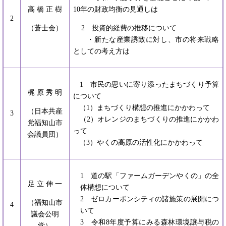
高 橋 正 樹
10年の財政均衡の見通しは
2
（蒼士会）
2 投資的経費の推移について
・新たな産業誘致に対し、市の将来戦略
としての考え方は
1 市民の思いに寄り添ったまちづくり予算
梶 原 秀 明
について
（1）まちづくり構想の推進にかかわって
（日本共産
3
（2）オレンジのまちづくりの推進にかかわ
党福知山市
って
会議員団）
（3）やくの高原の活性化にかかわって
1 道の駅「ファームガーデンやくの」の全
足 立 伸 一
体構想について
2 ゼロカーボンシティの諸施策の展開につ
（福知山市
4
いて
議会公明
3 令和8年度予算にみる森林環境譲与税の
党）