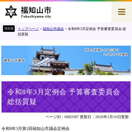
ペ
メ
ー
ニ
ジ
ュ
の
ー
先
を
トップページ
>
福知山市議会
>
令和8年3月定例会 予算審査委員会 総
頭
飛
括質疑
で
ば
す
し
。
て
本
文
へ
本
令和8年3月定例会 予算審査委員会
文
総括質疑
ページID：0083587
更新日：2026年3月16日更新
令和8年3月第1回福知山市議会定例会