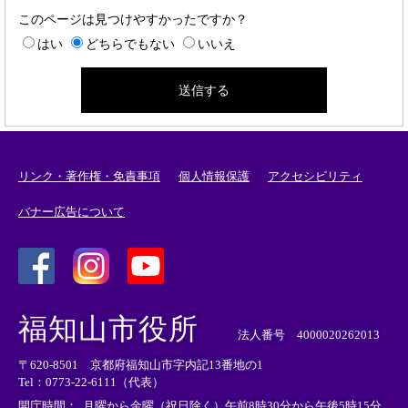
このページは見つけやすかったですか？
はい
どちらでもない
いいえ
リンク・著作権・免責事項
個人情報保護
アクセシビリティ
バナー広告について
＜
＜
＜
外
外
外
福知山市役所
部
部
部
法人番号 4000020262013
リ
リ
リ
〒620-8501 京都府福知山市字内記13番地の1
ン
ン
ン
Tel：0773-22-6111（代表）
ク
ク
ク
＞
＞
＞
開庁時間：
月曜から金曜（祝日除く）午前8時30分から午後5時15分