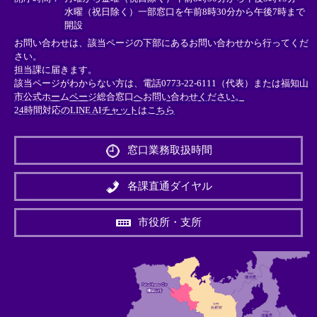
水曜（祝日除く）一部窓口を午前8時30分から午後7時まで
開設
お問い合わせは、該当ページの下部にあるお問い合わせから行ってくだ
さい。
担当課に届きます。
該当ページがわからない方は、電話0773-22-6111（代表）または
福知山
市公式ホームページ総合窓口へお問い合わせください。
24時間対応のLINE AIチャットはこちら
＜
外
窓口業務取扱時間
部
リ
ン
各課直通ダイヤル
ク
＞
市役所・支所