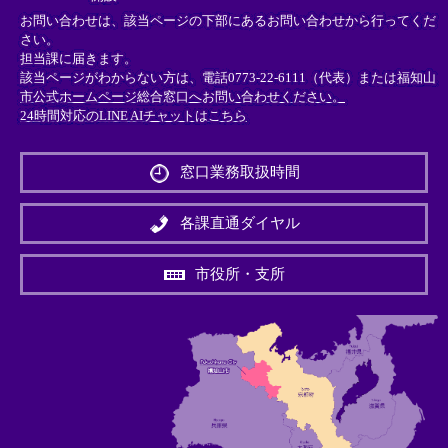
お問い合わせは、該当ページの下部にあるお問い合わせから行ってくだ
さい。
担当課に届きます。
該当ページがわからない方は、電話0773-22-6111（代表）または
福知山
市公式ホームページ総合窓口へお問い合わせください。
24時間対応のLINE AIチャットはこちら
＜
外
窓口業務取扱時間
部
リ
ン
各課直通ダイヤル
ク
＞
市役所・支所