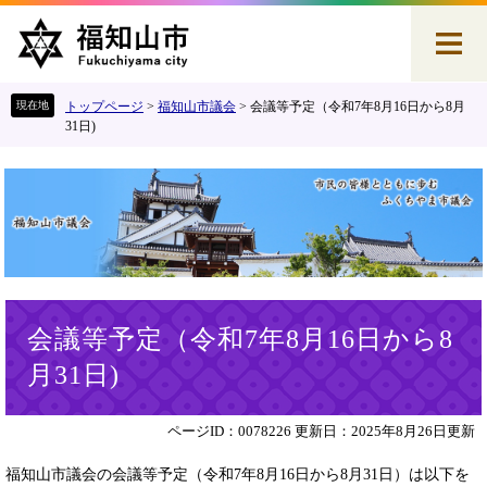
ペ
メ
ー
ニ
ジ
ュ
の
ー
先
を
トップページ
>
福知山市議会
>
会議等予定（令和7年8月16日から8月
頭
飛
31日)
で
ば
す
し
。
て
本
文
へ
本
会議等予定（令和7年8月16日から8
文
月31日)
ページID：0078226
更新日：2025年8月26日更新
福知山市議会の会議等予定（令和7年8月16日から8月31日）は以下を