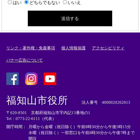
はい
どちらでもない
いいえ
リンク・著作権・免責事項
個人情報保護
アクセシビリティ
バナー広告について
＜
＜
＜
外
外
外
福知山市役所
部
部
部
法人番号 4000020262013
リ
リ
リ
〒620-8501 京都府福知山市字内記13番地の1
ン
ン
ン
Tel：0773-22-6111（代表）
ク
ク
ク
＞
＞
＞
開庁時間：
月曜から金曜（祝日除く）午前8時30分から午後5時15分
水曜（祝日除く）一部窓口を午前8時30分から午後7時まで
開設