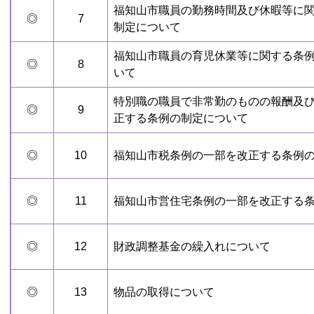
福知山市職員の勤務時間及び休暇等に
◎
7
制定について
福知山市職員の育児休業等に関する条
◎
8
いて
特別職の職員で非常勤のものの報酬及
◎
9
正する条例の制定について
◎
10
福知山市税条例の一部を改正する条例
◎
11
福知山市営住宅条例の一部を改正する
◎
12
財政調整基金の繰入れについて
◎
13
物品の取得について