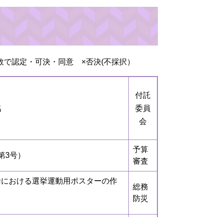
で認定・可決・同意 ×否決(不採択）
付託
名
委員
会
予算
第3号）
審査
挙における選挙運動用ポスターの作
総務
防災