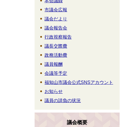
本会議録
市議会広報
議会だより
議会報告会
行政視察報告
議長交際費
政務活動費
議員報酬
会議等予定
福知山市議会公式SNSアカウント
お知らせ
議員の請負の状況
議会概要