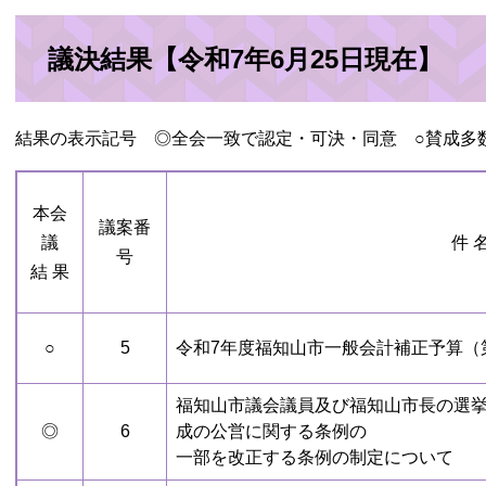
議決結果【令和7年6月25日現在】
結果の表示記号 ◎全会一致で認定・可決・同意 ○賛成多数
本会
議案番
議
件 
号
結 果
○
5
令和7年度福知山市一般会計補正予算（
福知山市議会議員及び福知山市長の選
◎
6
成の公営に関する条例の
一部を改正する条例の制定について