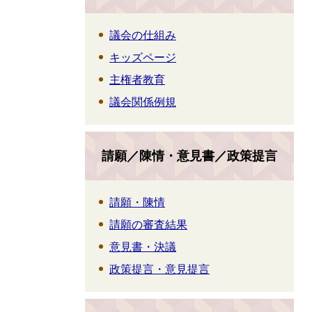
議会の仕組み
キッズページ
主権者教育
議会関係例規
請願／陳情・意見書／政策提言
請願・陳情
請願の審査結果
意見書・決議
政策提言・意見提言