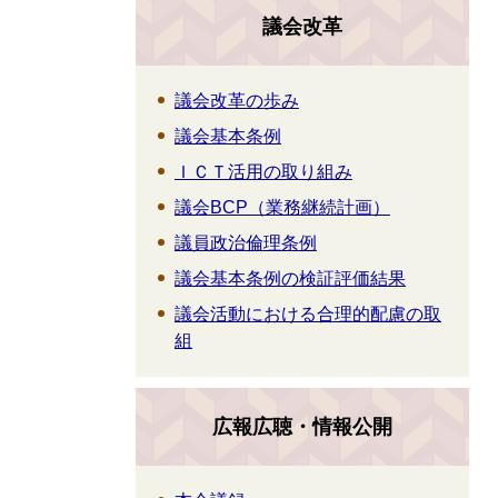
議会改革
議会改革の歩み
議会基本条例
ＩＣＴ活用の取り組み
議会BCP（業務継続計画）
議員政治倫理条例
議会基本条例の検証評価結果
議会活動における合理的配慮の取
組
広報広聴・情報公開