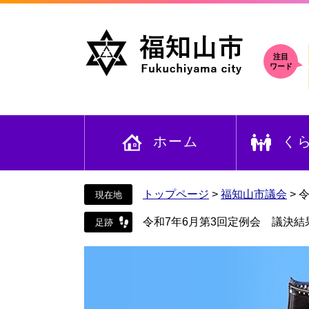
ペ
メ
ー
ニ
ジ
ュ
の
ー
注目
ワード
先
を
頭
飛
で
ば
す
し
ホーム
く
。
て
本
文
へ
トップページ
>
福知山市議会
>
令
令和7年6月第3回定例会 議決結