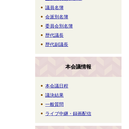
議員名簿
会派別名簿
委員会別名簿
歴代議長
歴代副議長
本会議情報
本会議日程
議決結果
一般質問
ライブ中継・録画配信