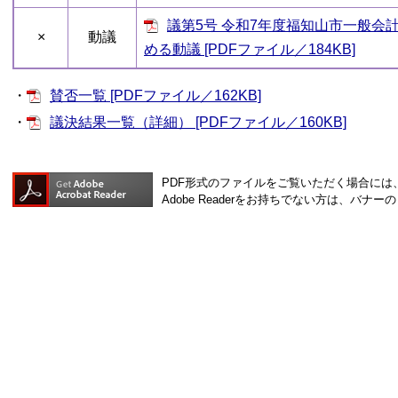
議第5号 令和7年度福知山市一般会
×
動議
める動議 [PDFファイル／184KB]
・
賛否一覧 [PDFファイル／162KB]
・
議決結果一覧（詳細） [PDFファイル／160KB]
PDF形式のファイルをご覧いただく場合には、Ad
Adobe Readerをお持ちでない方は、バ