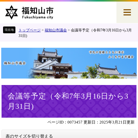
ペ
メ
ー
ニ
ジ
ュ
の
ー
先
を
トップページ
>
福知山市議会
>
会議等予定（令和7年3月16日から3月
頭
飛
31日)
で
ば
す
し
。
て
本
文
へ
本
会議等予定（令和7年3月16日から3
文
月31日)
ページID：0073457
更新日：2025年3月21日更新
表のサイズを切り替える