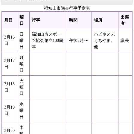
福知山市議会行事予定表
曜
出席
月日
行事
時間
場所
日
者
日
福知山市スポー
ハピネスふ
3月16
曜
ツ協会創立100周
午後2時〜
くちやま、
議長
日
日
年
他
月
3月17
曜
日
日
火
3月18
曜
日
日
水
3月19
曜
日
日
木
3月20
曜