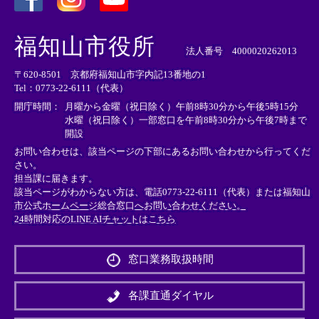
＜
＜
＜
外
外
外
福知山市役所
部
部
部
法人番号 4000020262013
リ
リ
リ
〒620-8501 京都府福知山市字内記13番地の1
ン
ン
ン
Tel：0773-22-6111（代表）
ク
ク
ク
＞
＞
＞
開庁時間：
月曜から金曜（祝日除く）午前8時30分から午後5時15分
水曜（祝日除く）一部窓口を午前8時30分から午後7時まで
開設
お問い合わせは、該当ページの下部にあるお問い合わせから行ってくだ
さい。
担当課に届きます。
該当ページがわからない方は、電話0773-22-6111（代表）または
福知山
市公式ホームページ総合窓口へお問い合わせください。
24時間対応のLINE AIチャットはこちら
＜
外
窓口業務取扱時間
部
リ
ン
各課直通ダイヤル
ク
＞