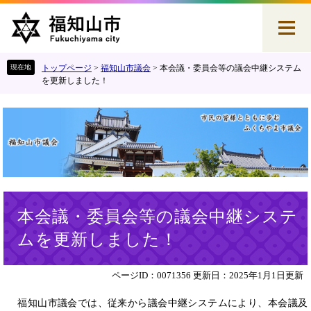
ペ
メ
ー
ニ
ジ
ュ
の
ー
先
を
トップページ
>
福知山市議会
>
本会議・委員会等の議会中継システム
頭
飛
を更新しました！
で
ば
す
し
。
て
本
文
へ
本
本会議・委員会等の議会中継システ
文
ムを更新しました！
ページID：0071356
更新日：2025年1月1日更新
福知山市議会では、従来から議会中継システムにより、本会議及