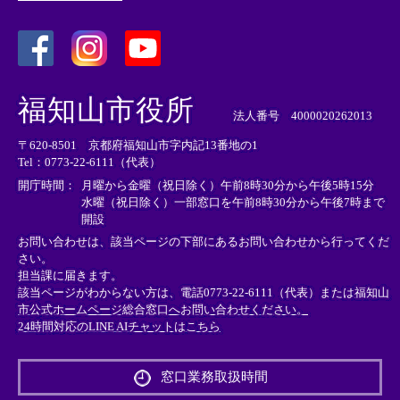
＜
＜
＜
外
外
外
福知山市役所
部
部
部
法人番号 4000020262013
リ
リ
リ
〒620-8501 京都府福知山市字内記13番地の1
ン
ン
ン
Tel：0773-22-6111（代表）
ク
ク
ク
＞
＞
＞
開庁時間：
月曜から金曜（祝日除く）午前8時30分から午後5時15分
水曜（祝日除く）一部窓口を午前8時30分から午後7時まで
開設
お問い合わせは、該当ページの下部にあるお問い合わせから行ってくだ
さい。
担当課に届きます。
該当ページがわからない方は、電話0773-22-6111（代表）または
福知山
市公式ホームページ総合窓口へお問い合わせください。
24時間対応のLINE AIチャットはこちら
＜
外
窓口業務取扱時間
部
リ