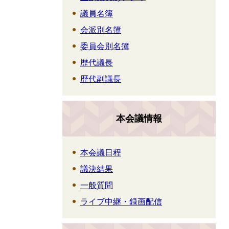
議員名簿
会派別名簿
委員会別名簿
歴代議長
歴代副議長
本会議情報
本会議日程
議決結果
一般質問
ライブ中継・録画配信