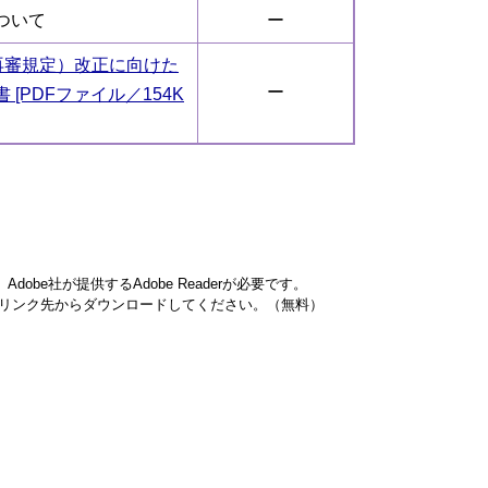
ついて
ー
再審規定）改正に向けた
ー
[PDFファイル／154K
obe社が提供するAdobe Readerが必要です。
ナーのリンク先からダウンロードしてください。（無料）