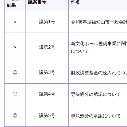
議案番号
件名
結果
○
議第1号
令和6年度福知山市一般会
新文化ホール整備事業に関
×
議第2号
について
◎
議第3号
財政調整基金の繰入れにつ
◎
議第4号
専決処分の承認について
◎
議第5号
専決処分の承認について