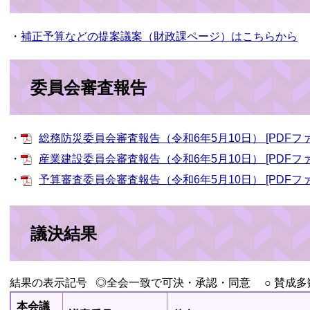
・
補正予算などの提案議案（財政課ページ）はこちらから
委員会審査報告
・
総務防災委員会審査報告（令和6年5月10日） [PDFファ
・
産業建設委員会審査報告（令和6年5月10日） [PDFファ
・
予算審査委員会審査報告（令和6年5月10日） [PDFファ
議決結果
結果の表示記号 ◎全会一致で可決・承認・同意 ○ 賛成多
本会議