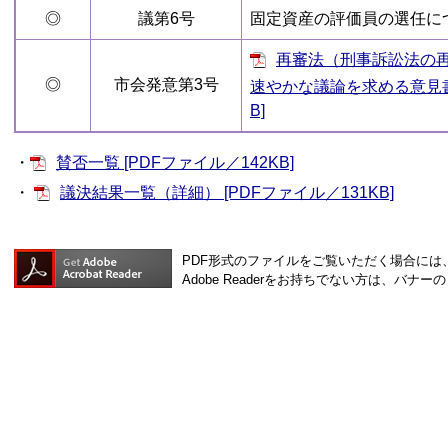
◎
議第6号
固定資産の評価員の選任に
再審法（刑事訴訟法の
◎
市会発意第3号
速やかな議論を求める意見書 
B]
・
賛否一覧 [PDFファイル／142KB]
・
議決結果一覧（詳細） [PDFファイル／131KB]
PDF形式のファイルをご覧いただく場合には、Ad
Adobe Readerをお持ちでない方は、バ