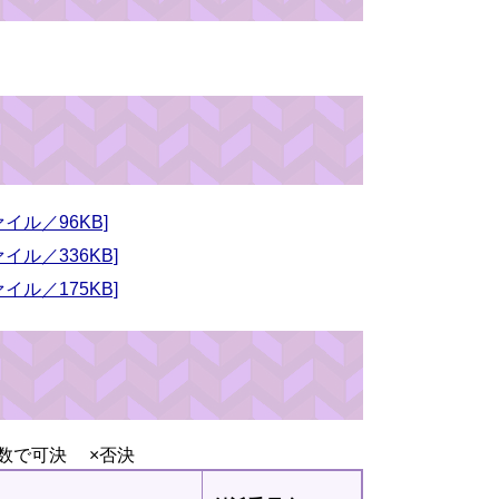
イル／96KB]
イル／336KB]
イル／175KB]
数で可決 ×否決