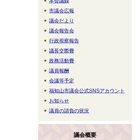
本会議録
市議会広報
議会だより
議会報告会
行政視察報告
議長交際費
政務活動費
議員報酬
会議等予定
福知山市議会公式SNSアカウント
お知らせ
議員の請負の状況
議会概要