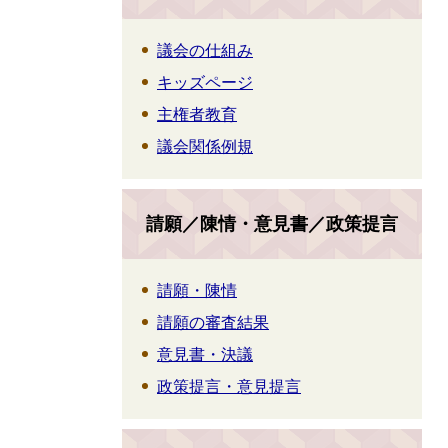
議会の仕組み
キッズページ
主権者教育
議会関係例規
請願／陳情・意見書／政策提言
請願・陳情
請願の審査結果
意見書・決議
政策提言・意見提言