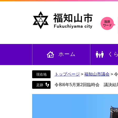
ペ
メ
ー
ニ
ジ
ュ
の
ー
注目
ワード
先
を
頭
飛
で
ば
す
し
ホーム
く
。
て
本
文
へ
トップページ
>
福知山市議会
>
令
令和6年5月第2回臨時会 議決結