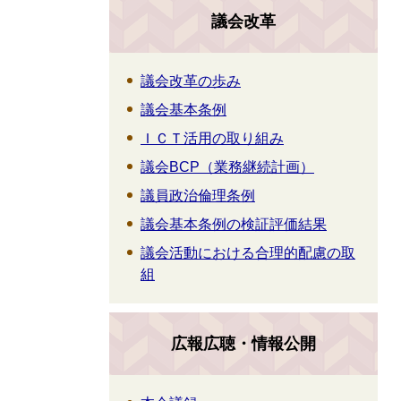
議会改革
議会改革の歩み
議会基本条例
ＩＣＴ活用の取り組み
議会BCP（業務継続計画）
議員政治倫理条例
議会基本条例の検証評価結果
議会活動における合理的配慮の取
組
広報広聴・情報公開