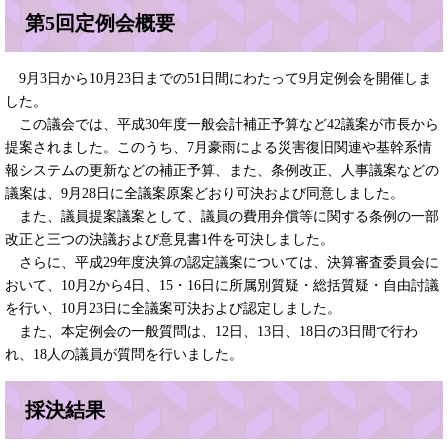
第5回定例会概要
9月3日から10月23日までの51日間にわたって9月定例会を開催しま
した。
この議会では、平成30年度一般会計補正予算など42議案が市長から
提案されました。このうち、7月豪雨による災害復旧関連や基幹系情
報システムの更新などの補正予算、また、条例改正、人事議案などの
議案は、9月28日に全議案原案どおり可決および同意しました。
また、議員提案議案として、議員の費用弁償等に関する条例の一部
改正と三つの決議および意見書1件を可決しました。
さらに、平成29年度決算の認定議案については、決算審査委員会に
おいて、10月2から4日、15・16日に所属別質疑・総括質疑・自由討議
を行い、10月23日に全議案可決および認定しました。
また、本定例会の一般質問は、12日、13日、18日の3日間で行わ
れ、18人の議員が質問を行いました。
採決結果