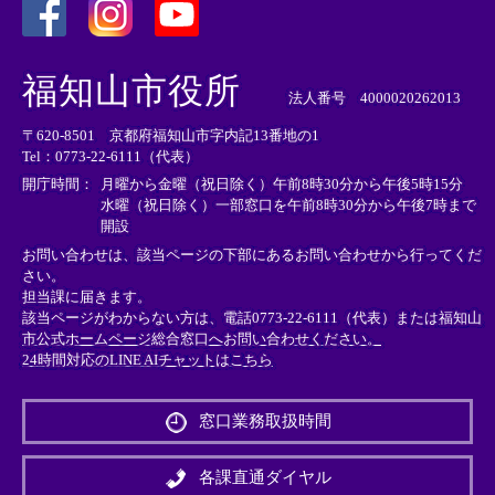
＜
＜
＜
外
外
外
福知山市役所
部
部
部
法人番号 4000020262013
リ
リ
リ
〒620-8501 京都府福知山市字内記13番地の1
ン
ン
ン
Tel：0773-22-6111（代表）
ク
ク
ク
＞
＞
＞
開庁時間：
月曜から金曜（祝日除く）午前8時30分から午後5時15分
水曜（祝日除く）一部窓口を午前8時30分から午後7時まで
開設
お問い合わせは、該当ページの下部にあるお問い合わせから行ってくだ
さい。
担当課に届きます。
該当ページがわからない方は、電話0773-22-6111（代表）または
福知山
市公式ホームページ総合窓口へお問い合わせください。
24時間対応のLINE AIチャットはこちら
＜
外
窓口業務取扱時間
部
リ
ン
各課直通ダイヤル
ク