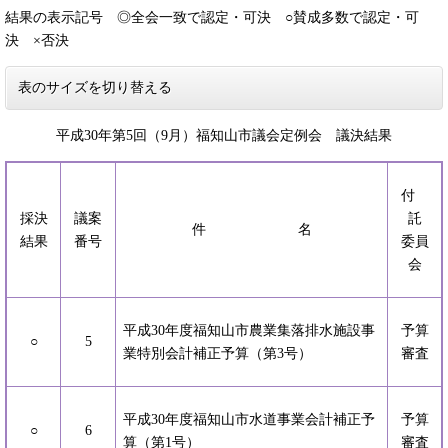
結果の表示記号 ◎全会一致で認定・可決 ○賛成多数で認定・可
決 ×否決
表のサイズを切り替える
平成30年第5回（9月）福知山市議会定例会 議決結果
付
採決
議案
託
件 名
結果
番号
委員
会
平成30年度福知山市農業集落排水施設事
予算
○
5
業特別会計補正予算（第3号）
審査
平成30年度福知山市水道事業会計補正予
予算
○
6
算（第1号）
審査