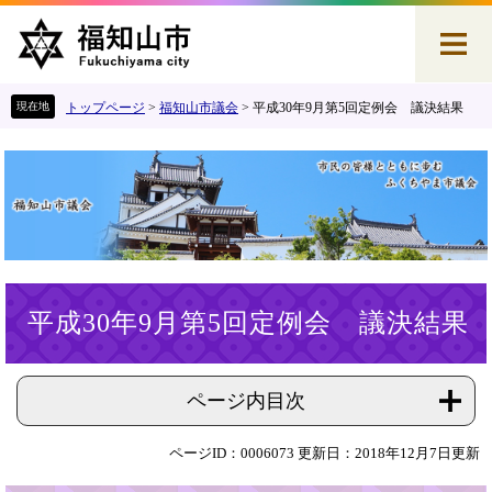
ペ
メ
ー
ニ
ジ
ュ
の
ー
先
を
トップページ
>
福知山市議会
>
平成30年9月第5回定例会 議決結果
頭
飛
で
ば
す
し
。
て
本
文
へ
本
平成30年9月第5回定例会 議決結果
文
ページ内目次
ページID：0006073
更新日：2018年12月7日更新