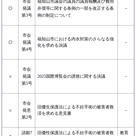
市会
福知山市議会の議員の議員報酬及び費用
◎
発議
弁償等に関する条例の一部を改正する条
－
第3号
例の制定について
市会
福知山市における内水対策のさらなる強
◎
発議
－
化を求める決議
第4号
市会
○
発議
2025国際博覧会の誘致に関する決議
－
第5号
市会
旧優生保護法による不妊手術の被害者救
○
発意
－
済を求める意見書
第2号
請願7
旧優性保護法による不妊手術の被害者救
教育
○