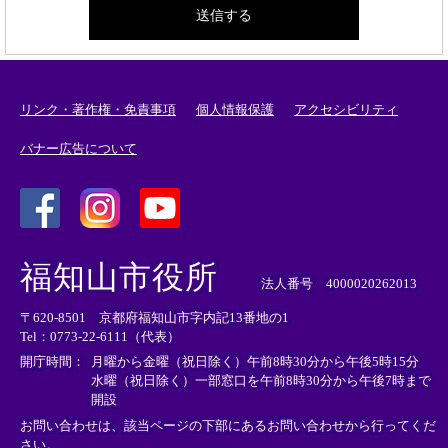
リンク・著作権・免責事項
個人情報保護
アクセシビリティ
バナー広告について
＜
＜
＜
外
外
外
福知山市役所
部
部
部
法人番号 4000020262013
リ
リ
リ
〒620-8501 京都府福知山市字内記13番地の1
ン
ン
ン
Tel：0773-22-6111（代表）
ク
ク
ク
＞
＞
＞
開庁時間：
月曜から金曜（祝日除く）午前8時30分から午後5時15分
水曜（祝日除く）一部窓口を午前8時30分から午後7時まで
開設
お問い合わせは、該当ページの下部にあるお問い合わせから行ってくだ
さい。