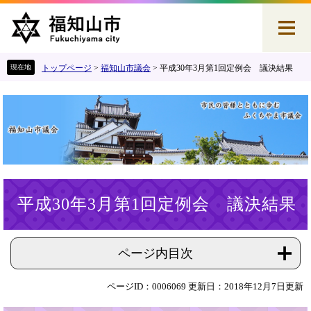
ペ
メ
ー
ニ
ジ
ュ
の
ー
先
を
トップページ
>
福知山市議会
>
平成30年3月第1回定例会 議決結果
頭
飛
で
ば
す
し
。
て
本
文
へ
本
平成30年3月第1回定例会 議決結果
文
ページ内目次
ページID：0006069
更新日：2018年12月7日更新