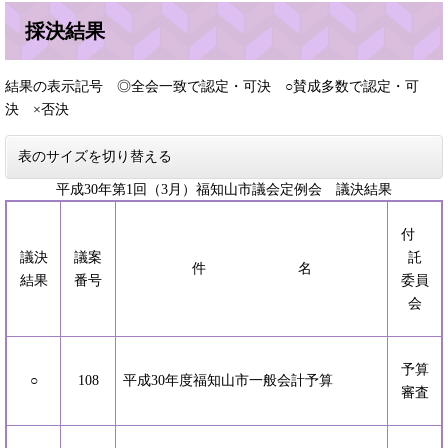
採決結果
結果の表示記号 ◎全会一致で認定・可決 ○賛成多数で認定・可
決 ×否決
表のサイズを切り替える
平成30年第1回（3月）福知山市議会定例会 議決結果
付
議決
議案
託
件 名
結果
番号
委員
会
予算
○
108
平成30年度福知山市一般会計予算
審査