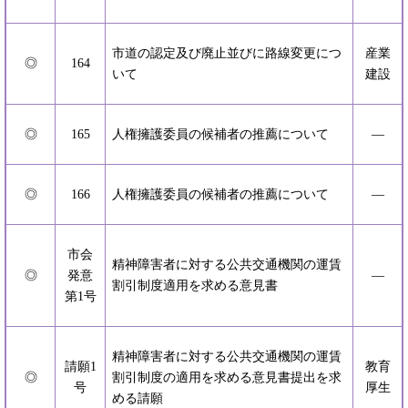
市道の認定及び廃止並びに路線変更につ
産業
◎
164
いて
建設
◎
165
人権擁護委員の候補者の推薦について
―
◎
166
人権擁護委員の候補者の推薦について
―
市会
精神障害者に対する公共交通機関の運賃
◎
発意
―
割引制度適用を求める意見書
第1号
精神障害者に対する公共交通機関の運賃
請願1
教育
◎
割引制度の適用を求める意見書提出を求
号
厚生
める請願