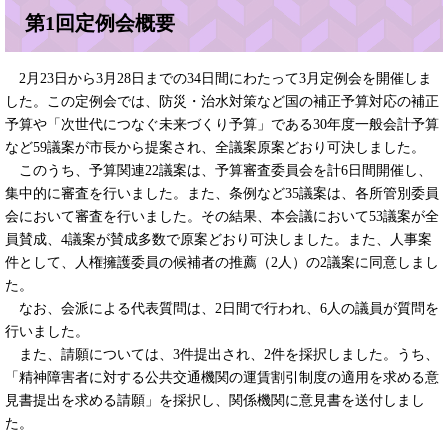
第1回定例会概要
2月23日から3月28日までの34日間にわたって3月定例会を開催しま
した。この定例会では、防災・治水対策など国の補正予算対応の補正
予算や「次世代につなぐ未来づくり予算」である30年度一般会計予算
など59議案が市長から提案され、全議案原案どおり可決しました。
このうち、予算関連22議案は、予算審査委員会を計6日間開催し、
集中的に審査を行いました。また、条例など35議案は、各所管別委員
会において審査を行いました。その結果、本会議において53議案が全
員賛成、4議案が賛成多数で原案どおり可決しました。また、人事案
件として、人権擁護委員の候補者の推薦（2人）の2議案に同意しまし
た。
なお、会派による代表質問は、2日間で行われ、6人の議員が質問を
行いました。
また、請願については、3件提出され、2件を採択しました。うち、
「精神障害者に対する公共交通機関の運賃割引制度の適用を求める意
見書提出を求める請願」を採択し、関係機関に意見書を送付しまし
た。