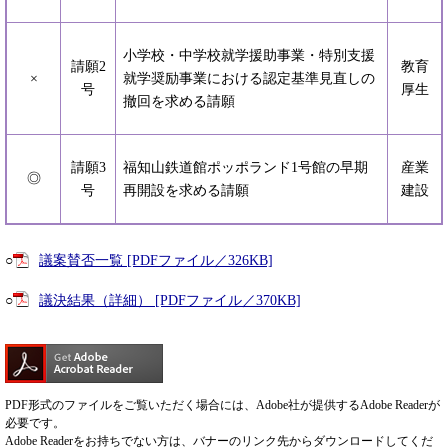
小学校・中学校就学援助事業・特別支援
請願2
教育
×
就学奨励事業における認定基準見直しの
号
厚生
撤回を求める請願
請願3
福知山鉄道館ポッポランド1号館の早期
産業
◎
号
再開設を求める請願
建設
○
議案賛否一覧 [PDFファイル／326KB]
○
議決結果（詳細） [PDFファイル／370KB]
PDF形式のファイルをご覧いただく場合には、Adobe社が提供するAdobe Readerが
必要です。
Adobe Readerをお持ちでない方は、バナーのリンク先からダウンロードしてくだ