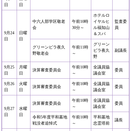
日
日
ホテルロ
中六人部学区敬老
午前10時
イヤルヒ
監査委
会
30分～
ル福知山
員
9月24
日曜
＆スパ
日
日
グリーン
グリーンビラ夜久
午前11時
ビラ夜久
副議長
野敬老会
～
野
9月25
月曜
午前10時
全議員協
決算審査委員会
委員
日
日
～
議会室
9月26
火曜
午前10時
全議員協
決算審査委員会
委員
日
日
～
議会室
午前10時
全議員協
決算審査委員会
委員
～
議会室
9月27
水曜
日
日
令和5年度平和墓地
午前10時
平和墓地
議長
戦没者追悼式
～
忠霊塔前