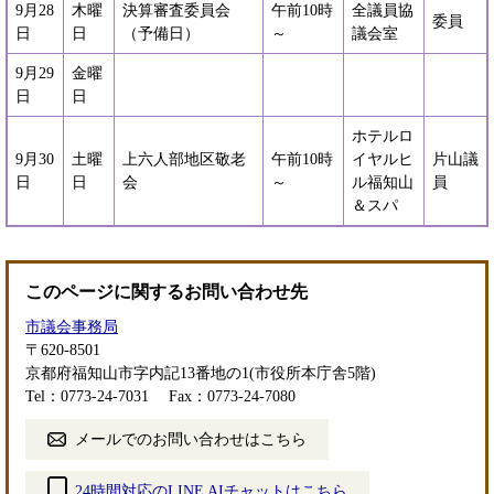
9月28
木曜
決算審査委員会
午前10時
全議員協
委員
日
日
（予備日）
～
議会室
9月29
金曜
日
日
ホテルロ
9月30
土曜
上六人部地区敬老
午前10時
イヤルヒ
片山議
日
日
会
～
ル福知山
員
＆スパ
このページに関するお問い合わせ先
市議会事務局
〒620-8501
京都府福知山市字内記13番地の1(市役所本庁舎5階)
Tel：0773-24-7031
Fax：0773-24-7080
メールでのお問い合わせはこちら
24時間対応のLINE AIチャットはこちら