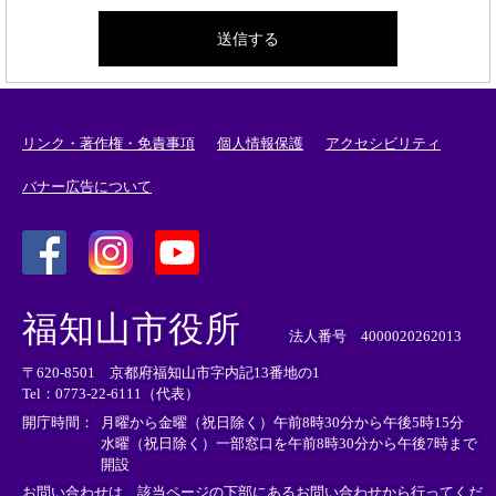
リンク・著作権・免責事項
個人情報保護
アクセシビリティ
バナー広告について
＜
＜
＜
外
外
外
福知山市役所
部
部
部
法人番号 4000020262013
リ
リ
リ
〒620-8501 京都府福知山市字内記13番地の1
ン
ン
ン
Tel：0773-22-6111（代表）
ク
ク
ク
＞
＞
＞
開庁時間：
月曜から金曜（祝日除く）午前8時30分から午後5時15分
水曜（祝日除く）一部窓口を午前8時30分から午後7時まで
開設
お問い合わせは、該当ページの下部にあるお問い合わせから行ってくだ