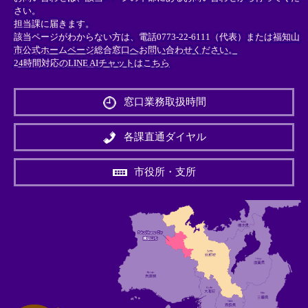
さい。
担当課に届きます。
該当ページがわからない方は、電話0773-22-6111（代表）または
福知山
市公式ホームページ総合窓口へお問い合わせください。
24時間対応のLINE AIチャットはこちら
＜
外
窓口業務取扱時間
部
リ
ン
各課直通ダイヤル
ク
＞
市役所・支所