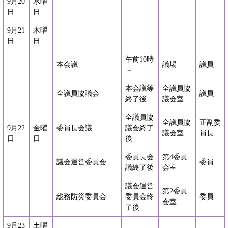
9月20
水曜
日
日
9月21
木曜
日
日
午前10時
本会議
議場
議員
～
本会議等
全議員協
全議員協議会
議員
終了後
議会室
全議員協
全議員協
正副委
9月22
金曜
委員長会議
議会終了
議会室
員長
日
日
後
委員長会
第4委員
議会運営委員会
委員
議終了後
会室
議会運営
第2委員
総務防災委員会
委員会終
委員
会室
了後
9月23
土曜