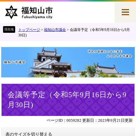
ペ
メ
ー
ニ
ジ
ュ
の
ー
先
を
トップページ
>
福知山市議会
>
会議等予定（令和5年9月16日から9月
頭
飛
30日)
で
ば
す
し
。
て
本
文
へ
本
会議等予定（令和5年9月16日から9
文
月30日)
ページID：0059282
更新日：2023年9月21日更新
表のサイズを切り替える