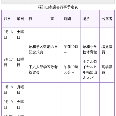
福知山市議会行事予定表
月日
曜日
行 事
時間
場所
出席者
9月16
土曜
日
日
昭和学区敬老の日
午前10時
昭和小学
塩見議
記念式典
～
校体育館
員
9月17
日曜
ホテルロ
日
日
下六人部学区敬老
午前10時
イヤルヒ
髙橋議
祝賀会
30分～
ル福知山
員
＆スパ
9月18
月曜
日
日
9月19
火曜
日
日