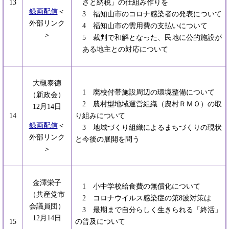
13
さと納税」の仕組み作りを
録画配信
＜
3 福知山市のコロナ感染者の発表について
外部リンク
4 福知山市の需用費の支払いについて
＞
5 裁判で和解となった、民地に公的施設が
ある地主との対応について
大槻泰德
1 廃校付帯施設周辺の環境整備について
（新政会）
2 農村型地域運営組織（農村ＲＭＯ）の取
12月14日
14
り組みについて
録画配信
＜
3 地域づくり組織によるまちづくりの現状
外部リンク
と今後の展開を問う
＞
金澤栄子
1 小中学校給食費の無償化について
（共産党市
2 コロナウイルス感染症の第8波対策は
会議員団）
3 最期まで自分らしく生きられる「終活」
12月14日
15
の普及について