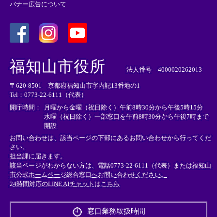
バナー広告について
＜
＜
＜
外
外
外
福知山市役所
部
部
部
法人番号 4000020262013
リ
リ
リ
〒620-8501 京都府福知山市字内記13番地の1
ン
ン
ン
Tel：0773-22-6111（代表）
ク
ク
ク
＞
＞
＞
開庁時間：
月曜から金曜（祝日除く）午前8時30分から午後5時15分
水曜（祝日除く）一部窓口を午前8時30分から午後7時まで
開設
お問い合わせは、該当ページの下部にあるお問い合わせから行ってくだ
さい。
担当課に届きます。
該当ページがわからない方は、電話0773-22-6111（代表）または
福知山
市公式ホームページ総合窓口へお問い合わせください。
24時間対応のLINE AIチャットはこちら
＜
外
窓口業務取扱時間
部