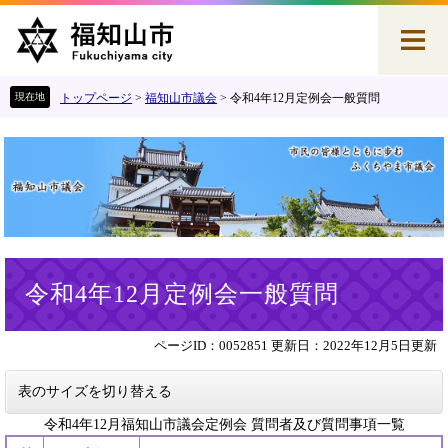
ペ
メ
ー
ニ
ジ
ュ
の
ー
先
を
トップページ
>
福知山市議会
>
令和4年12月定例会一般質問
頭
飛
で
ば
す
し
。
て
本
文
へ
本
令和4年12月定例会一般質問
文
ページID：0052851
更新日：2022年12月5日更新
表のサイズを切り替える
令和4年12月福知山市議会定例会 質問者及び質問事項一覧