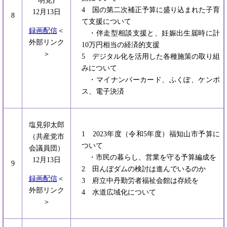
明党)
4 国の第二次補正予算に盛り込まれた子育
12月13日
8
て支援について
録画配信
＜
・伴走型相談支援と、妊娠出生届時に計
外部リンク
10万円相当の経済的支援
＞
5 デジタル化を活用した各種施策の取り組
みについて
・マイナンバーカード、ふくぽ、ケンポ
ス、電子決済
塩見卯太郎
1 2023年度（令和5年度）福知山市予算に
（共産党市
ついて
会議員団）
・市民の暮らし、営業を守る予算編成を
12月13日
9
2 田んぼダムの検討は進んでいるのか
録画配信
＜
3 府立中丹勤労者福祉会館は存続を
外部リンク
4 水道広域化について
＞