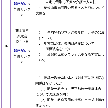
・自宅で看取る医療や介護の方向性
録画配信
＜
4 福知山市民病院の患者への対応について
外部リンク
改善を
＞
藤本喜章
1 「事前登録型本人通知制度」とその普及
（新政会）
について
12月14日
2 地方自治体と知的財産権について
16
・商標戦略を中心に
録画配信
＜
3 「放課後児童クラブ」の更なる充実につ
外部リンク
いて
＞
1 旧統一教会系団体と福知山市は不適切な
関係はなかったか
（1）旧統一教会（世界平和統一家庭連合）
についての認識を問う
（2）旧統一教会系団体行事に市の後援等は
無かったか