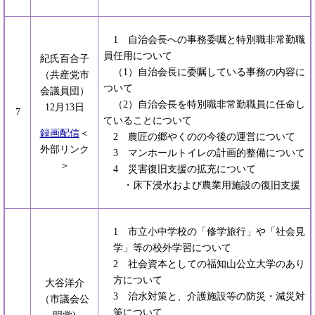
1 自治会長への事務委嘱と特別職非常勤職
員任用について
紀氏百合子
（1）自治会長に委嘱している事務の内容に
（共産党市
ついて
会議員団）
（2）自治会長を特別職非常勤職員に任命し
12月13日
7
ていることについて
録画配信
＜
2 農匠の郷やくのの今後の運営について
外部リンク
3 マンホールトイレの計画的整備について
＞
4 災害復旧支援の拡充について
・床下浸水および農業用施設の復旧支援
1 市立小中学校の「修学旅行」や「社会見
学」等の校外学習について
2 社会資本としての福知山公立大学のあり
方について
大谷洋介
3 治水対策と、介護施設等の防災・減災対
（市議会公
策について