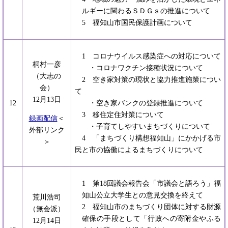
ルギーに関わるＳＤＧｓの推進について
5 福知山市国民保護計画について
1 コロナウイルス感染症への対応について
桐村一彦
・コロナワクチン接種状況について
（大志の
2 空き家対策の現状と協力推進施策につい
会）
て
12月13日
12
・空き家バンクの登録推進について
3 移住定住対策について
録画配信
＜
・子育てしやすいまちづくりについて
外部リンク
4 「まちづくり構想福知山」にかかげる市
＞
民と市の協働によるまちづくりについて
1 第18回議会報告会「市議会と語ろう」福
知山公立大学生との意見交換を終えて
荒川浩司
2 福知山市のまちづくり団体に対する財源
（無会派）
確保の手段として「行政への寄附金やふる
12月14日