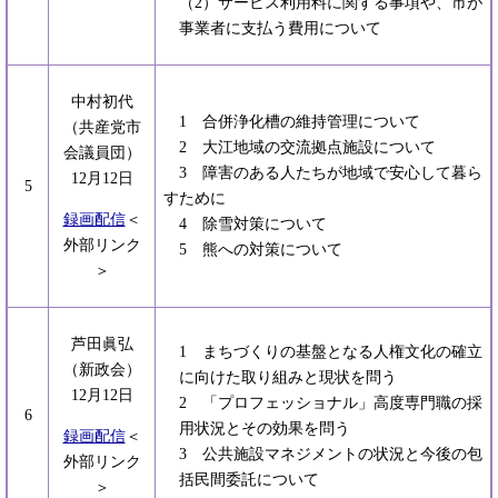
（2）サービス利用料に関する事項や、市が
事業者に支払う費用について
中村初代
1 合併浄化槽の維持管理について
（共産党市
2 大江地域の交流拠点施設について
会議員団）
3 障害のある人たちが地域で安心して暮ら
12月12日
5
すために
録画配信
＜
4 除雪対策について
外部リンク
5 熊への対策について
＞
芦田眞弘
1 まちづくりの基盤となる人権文化の確立
（新政会）
に向けた取り組みと現状を問う
12月12日
2 「プロフェッショナル」高度専門職の採
6
用状況とその効果を問う
録画配信
＜
3 公共施設マネジメントの状況と今後の包
外部リンク
括民間委託について
＞