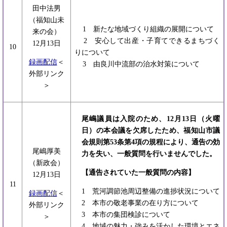
田中法男
（福知山未
1 新たな地域づくり組織の展開について
来の会）
2 安心して出産・子育てできるまちづく
12月13日
10
りについて
録画配信
＜
3 由良川中流部の治水対策について
外部リンク
＞
尾嶋議員は入院のため、12月13日（火曜
日）の本会議を欠席したため、福知山市議
会規則第53条第4項の規程により、通告の効
尾嶋厚美
力を失い、一般質問を行いませんでした。
（新政会）
【通告されていた一般質問の内容】
12月13日
11
1 荒河調節池周辺整備の進捗状況について
録画配信
＜
2 本市の敬老事業の在り方について
外部リンク
3 本市の集団検診について
＞
4 地域の魅力・強みを活かした環境とエネ