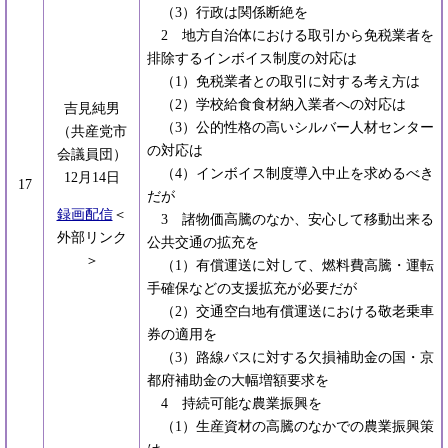
（3）行政は関係断絶を
2 地方自治体における取引から免税業者を
排除するインボイス制度の対応は
（1）免税業者との取引に対する考え方は
（2）学校給食食材納入業者への対応は
吉見純男
（3）公的性格の高いシルバー人材センター
（共産党市
の対応は
会議員団）
（4）インボイス制度導入中止を求めるべき
12月14日
17
だが
録画配信
＜
3 諸物価高騰のなか、安心して移動出来る
外部リンク
公共交通の拡充を
＞
（1）有償運送に対して、燃料費高騰・運転
手確保などの支援拡充が必要だが
（2）交通空白地有償運送における敬老乗車
券の適用を
（3）路線バスに対する欠損補助金の国・京
都府補助金の大幅増額要求を
4 持続可能な農業振興を
（1）生産資材の高騰のなかでの農業振興策