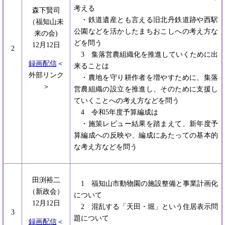
考える
森下賢司
・鉄道遺産とも言える旧北丹鉄道跡や西駅
（福知山未
公園などを活かしたまちおこしへの考え方な
来の会)
どを問う
12月12日
2
3 集落営農組織化を推進していくために出
録画配信
＜
来ることは
外部リンク
・農地を守り耕作者を増やすために、集落
＞
営農組織の設立を推進し、そのために支援し
ていくことへの考え方などを問う
4 令和5年度予算編成は
・施策レビュー結果を踏まえて、新年度予
算編成への反映や、編成にあたっての基本的
な考え方などを問う
田渕裕二
1 福知山市動物園の施設整備と事業計画化
（新政会）
について
12月12日
2 混乱する「天田・堀」という住居表示問
3
題について
録画配信
＜