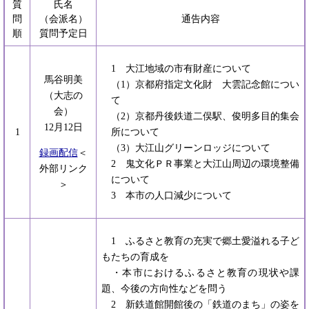
質
氏名
問
（会派名）
通告内容
順
質問予定日
1 大江地域の市有財産について
馬谷明美
（1）京都府指定文化財 大雲記念館につい
（大志の
て
会）
（2）京都丹後鉄道二俣駅、俊明多目的集会
12月12日
1
所について
（3）大江山グリーンロッジについて
録画配信
＜
2 鬼文化ＰＲ事業と大江山周辺の環境整備
外部リンク
について
＞
3 本市の人口減少について
1 ふるさと教育の充実で郷土愛溢れる子ど
もたちの育成を
・本市におけるふるさと教育の現状や課
題、今後の方向性などを問う
2 新鉄道館開館後の「鉄道のまち」の姿を