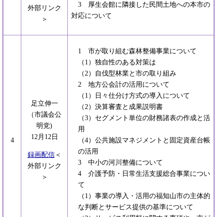
3 厚生会館に隣接した民間土地への本市の
外部リンク
対応について
＞
1 市が取り組む森林整備事業について
（1）独自性のある対策は
（2）自伐型林業と市の取り組み
2 地方公会計の活用について
（1）日々仕分け方式の導入について
足立伸一
（2）決算審査と成果説明書
（市議会公
（3）セグメント単位の財務諸表の作成と活
明党)
用
12月12日
4
（4）公共施設マネジメントと固定資産台帳
の活用
録画配信
＜
3 中小の河川整備について
外部リンク
4 介護予防・日常生活支援総合事業につい
＞
て
（1）事業の導入・活用の福知山市の主体的
な判断とサービス提供の基準について