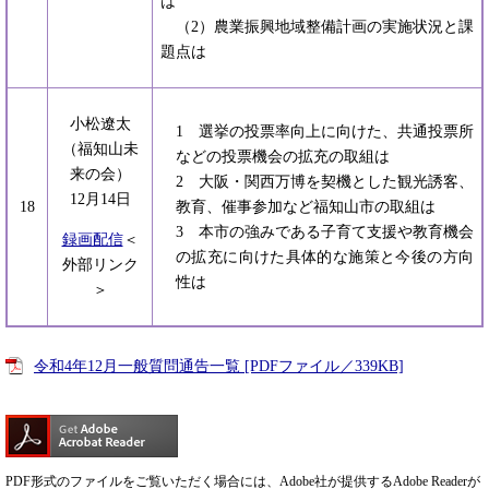
は
（2）農業振興地域整備計画の実施状況と課
題点は
小松遼太
1 選挙の投票率向上に向けた、共通投票所
（福知山未
などの投票機会の拡充の取組は
来の会）
2 大阪・関西万博を契機とした観光誘客、
12月14日
18
教育、催事参加など福知山市の取組は
3 本市の強みである子育て支援や教育機会
録画配信
＜
の拡充に向けた具体的な施策と今後の方向
外部リンク
性は
＞
令和4年12月一般質問通告一覧 [PDFファイル／339KB]
PDF形式のファイルをご覧いただく場合には、Adobe社が提供するAdobe Readerが