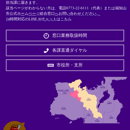
担当課に届きます。
該当ページがわからない方は、電話0773-22-6111（代表）または
福知山
市公式ホームページ総合窓口へお問い合わせください。
24時間対応のLINE AIチャットはこちら
＜
外
窓口業務取扱時間
部
リ
ン
各課直通ダイヤル
ク
＞
市役所・支所