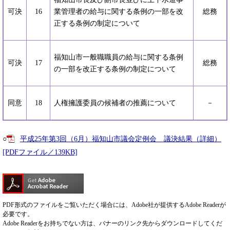
可決
16
業管理者の給与に関する条例の一部を改
総務
正する条例の制定について
福知山市一般職職員の給与に関する条例
可決
17
総務
の一部を改正する条例の制定について
同意
18
人権擁護委員の候補者の推薦について
－
○
平成25年第3回（6月）福知山市議会定例会 議決結果（詳細）
[PDFファイル／139KB]
PDF形式のファイルをご覧いただく場合には、Adobe社が提供するAdobe Readerが
必要です。
Adobe Readerをお持ちでない方は、バナーのリンク先からダウンロードしてくだ