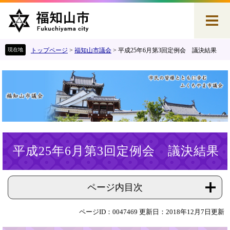
ペ
メ
ー
ニ
ジ
ュ
の
ー
先
を
トップページ
>
福知山市議会
>
平成25年6月第3回定例会 議決結果
頭
飛
で
ば
す
し
。
て
本
文
へ
本
平成25年6月第3回定例会 議決結果
文
ページ内目次
ページID：0047469
更新日：2018年12月7日更新