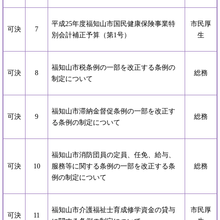
平成25年度福知山市国民健康保険事業特
市民厚
可決
7
別会計補正予算（第1号）
生
福知山市税条例の一部を改正する条例の
可決
8
総務
制定について
福知山市滞納金督促条例の一部を改正す
可決
9
総務
る条例の制定について
福知山市消防団員の定員、任免、給与、
可決
10
服務等に関する条例の一部を改正する条
総務
例の制定について
福知山市介護福祉士育成修学資金の貸与
市民厚
可決
11