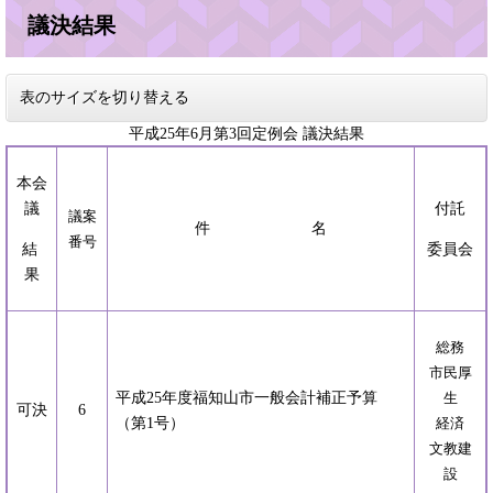
議決結果
表のサイズを切り替える
平成25年6月第3回定例会 議決結果
本会
議
付託
議案
件 名
番号
結
委員会
果
総務
市民厚
平成25年度福知山市一般会計補正予算
生
可決
6
（第1号）
経済
文教建
設