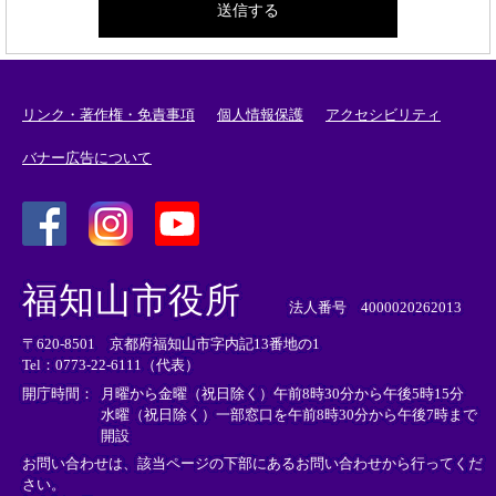
リンク・著作権・免責事項
個人情報保護
アクセシビリティ
バナー広告について
＜
＜
＜
外
外
外
福知山市役所
部
部
部
法人番号 4000020262013
リ
リ
リ
〒620-8501 京都府福知山市字内記13番地の1
ン
ン
ン
Tel：0773-22-6111（代表）
ク
ク
ク
＞
＞
＞
開庁時間：
月曜から金曜（祝日除く）午前8時30分から午後5時15分
水曜（祝日除く）一部窓口を午前8時30分から午後7時まで
開設
お問い合わせは、該当ページの下部にあるお問い合わせから行ってくだ
さい。