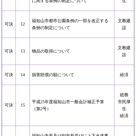
に関する条例の制定について
生
福知山市都市公園条例の一部を改正する
文教建
可決
12
条例の制定について
設
文教建
可決
13
物品の取得について
設
可決
14
損害賠償の額について
経済
総務
平成25年度福知山市一般会計補正予算
市民厚
可決
15
（第2号）
生
経済
福知山市長及び副市長並びに上下水道事