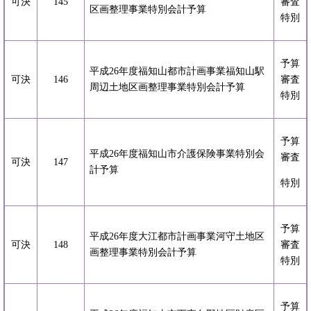
可決
145
審査
区画整理事業特別会計予算
特別
予算
平成26年度福知山都市計画事業福知山駅
可決
146
審査
周辺土地区画整理事業特別会計予算
特別
予算
平成26年度福知山市介護保険事業特別会
審査
可決
147
計予算
特別
予算
平成26年度大江都市計画事業河守土地区
可決
148
審査
画整理事業特別会計予算
特別
予算