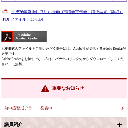
○
平成26年第1回（3月）福知山市議会定例会 議決結果（詳細）
[PDFファイル／337KB]
PDF形式のファイルをご覧いただく場合には、Adobe社が提供するAdobe Readerが
必要です。
Adobe Readerをお持ちでない方は、バナーのリンク先からダウンロードしてくだ
さい。（無料）
重要なお知らせ
熱中症警戒アラート発表中
議員紹介