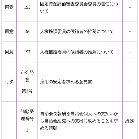
固定資産評価審査委員会委員の選任につ
同意
195
－
いて
同意
196
人権擁護委員の候補者の推薦について
－
同意
197
人権擁護委員の候補者の推薦について
－
市会発
意
可決
雇用の安定を求める意見書
－
第1号
請願受
自治会長報酬を自治会個人への支払いか
理番号
－
ら自治会組織への支出に改めることを求
総務
める請願
1