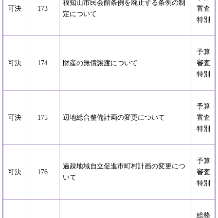
福知山市民会館条例を廃止する条例の制
可決
173
審査
定について
特別
予算
可決
174
財産の無償譲渡について
審査
特別
予算
可決
175
辺地総合整備計画の変更について
審査
特別
予算
過疎地域自立促進市町村計画の変更につ
可決
176
審査
いて
特別
総務