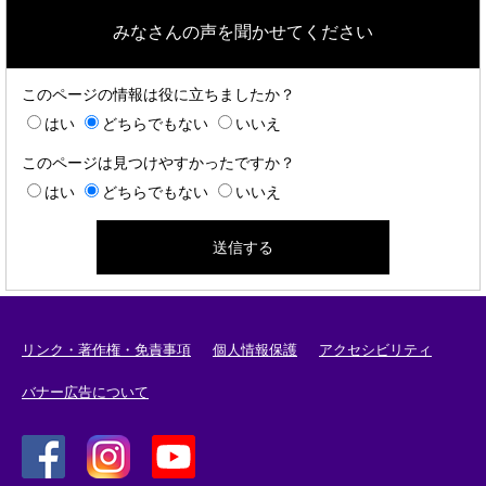
みなさんの声を聞かせてください
このページの情報は役に立ちましたか？
はい
どちらでもない
いいえ
このページは見つけやすかったですか？
はい
どちらでもない
いいえ
リンク・著作権・免責事項
個人情報保護
アクセシビリティ
バナー広告について