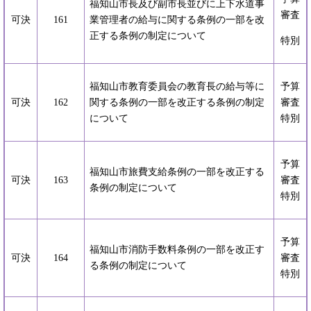
福知山市長及び副市長並びに上下水道事
審査
可決
161
業管理者の給与に関する条例の一部を改
正する条例の制定について
特別
福知山市教育委員会の教育長の給与等に
予算
可決
162
関する条例の一部を改正する条例の制定
審査
について
特別
予算
福知山市旅費支給条例の一部を改正する
可決
163
審査
条例の制定について
特別
予算
福知山市消防手数料条例の一部を改正す
可決
164
審査
る条例の制定について
特別