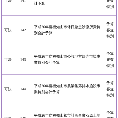
可決
141
審査
計予算
特別
予算
平成26年度福知山市休日急患診療所費特
可決
142
審査
別会計予算
特別
予算
平成26年度福知山市公設地方卸売市場事
可決
143
審査
業特別会計予算
特別
予算
平成26年度福知山市農業集落排水施設事
可決
144
審査
業特別会計予算
特別
予算
平成26年度福知山都市計画事業石原土地