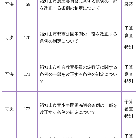
福知山市農業委員会に関する条例の一部
可決
169
経済
を改正する条例の制定について
予算
福知山市都市公園条例の一部を改正する
審査
可決
170
条例の制定について
特別
福知山市社会教育委員の定数等に関する
予算
可決
171
条例の一部を改正する条例の制定につい
審査
て
特別
予算
福知山市青少年問題協議会条例の一部を
可決
172
審査
改正する条例の制定について
特別
予算