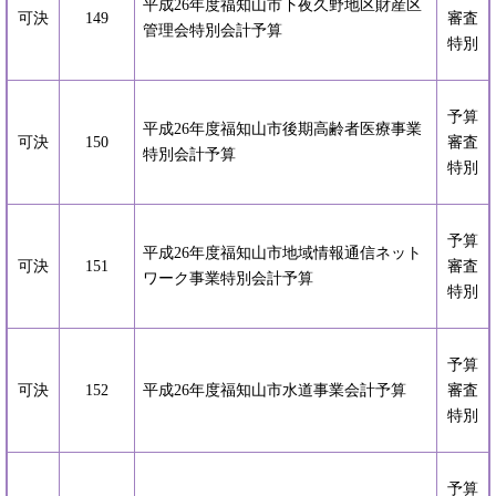
平成26年度福知山市下夜久野地区財産区
可決
149
審査
管理会特別会計予算
特別
予算
平成26年度福知山市後期高齢者医療事業
可決
150
審査
特別会計予算
特別
予算
平成26年度福知山市地域情報通信ネット
可決
151
審査
ワーク事業特別会計予算
特別
予算
可決
152
平成26年度福知山市水道事業会計予算
審査
特別
予算