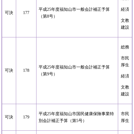
平成25年度福知山市一般会計補正予算
経済
可決
177
（第8号）
文教
建設
総務
市民
厚生
平成25年度福知山市一般会計補正予算
可決
178
（第9号）
経済
文教
建設
平成25年度福知山市国民健康保険事業特
市民
可決
179
別会計補正予算（第5号）
厚生