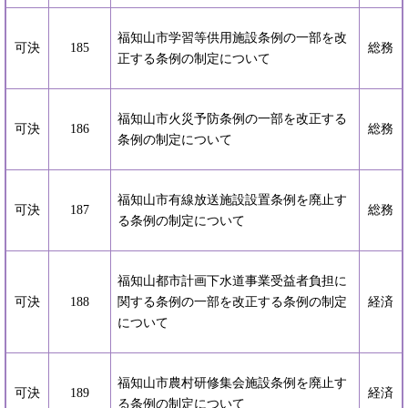
福知山市学習等供用施設条例の一部を改
可決
185
総務
正する条例の制定について
福知山市火災予防条例の一部を改正する
可決
186
総務
条例の制定について
福知山市有線放送施設設置条例を廃止す
可決
187
総務
る条例の制定について
福知山都市計画下水道事業受益者負担に
可決
188
関する条例の一部を改正する条例の制定
経済
について
福知山市農村研修集会施設条例を廃止す
可決
189
経済
る条例の制定について