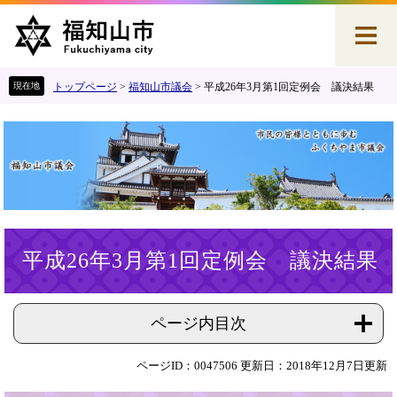
ペ
メ
ー
ニ
ジ
ュ
の
ー
先
を
トップページ
>
福知山市議会
>
平成26年3月第1回定例会 議決結果
頭
飛
で
ば
す
し
。
て
本
文
へ
本
平成26年3月第1回定例会 議決結果
文
ページ内目次
ページID：0047506
更新日：2018年12月7日更新