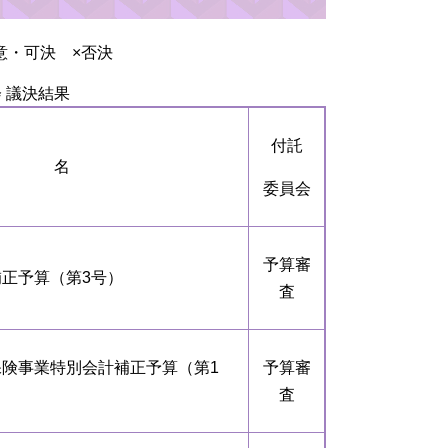
意・可決 ×否決
会 議決結果
付託
 名
委員会
予算審
補正予算（第3号）
査
保険事業特別会計補正予算（第1
予算審
査