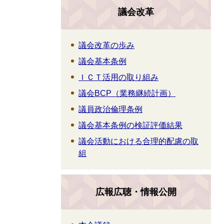
議会改革
議会改革の歩み
議会基本条例
ＩＣＴ活用の取り組み
議会BCP（業務継続計画）
議員政治倫理条例
議会基本条例の検証評価結果
議会活動における合理的配慮の取
組
広報広聴・情報公開