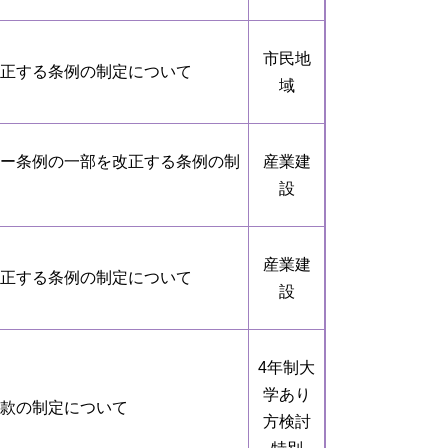
市民地
正する条例の制定について
域
ー条例の一部を改正する条例の制
産業建
設
産業建
正する条例の制定について
設
4年制大
学あり
款の制定について
方検討