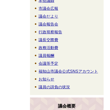
本会議録
市議会広報
議会だより
議会報告会
行政視察報告
議長交際費
政務活動費
議員報酬
会議等予定
福知山市議会公式SNSアカウント
お知らせ
議員の請負の状況
議会概要