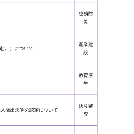
総務防
災
産業建
む。）について
設
教育厚
生
決算審
歳入歳出決算の認定について
査