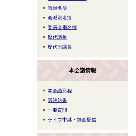
議員名簿
会派別名簿
委員会別名簿
歴代議長
歴代副議長
本会議情報
本会議日程
議決結果
一般質問
ライブ中継・録画配信