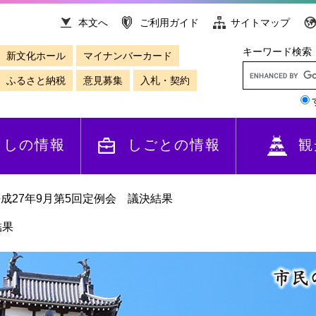
本文へ
ご利用ガイド
サイトマップ
キーワード検索
新文化ホール
マイナンバーカード
ふるさと納税
意見募集
入札・契約
らしの情報
しごとの情報
観
成27年9月第5回定例会 議決結果
結果