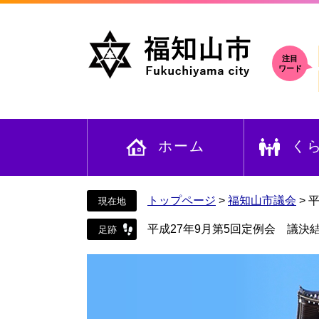
ペ
メ
ー
ニ
ジ
ュ
の
ー
注目
ワード
先
を
頭
飛
で
ば
す
し
ホーム
く
。
て
本
文
へ
トップページ
>
福知山市議会
>
平
平成27年9月第5回定例会 議決