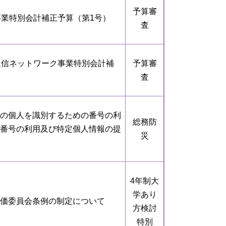
予算審
事業特別会計補正予算（第1号）
査
通信ネットワーク事業特別会計補
予算審
査
の個人を識別するための番号の利
総務防
番号の利用及び特定個人情報の提
災
4年制大
学あり
価委員会条例の制定について
方検討
特別