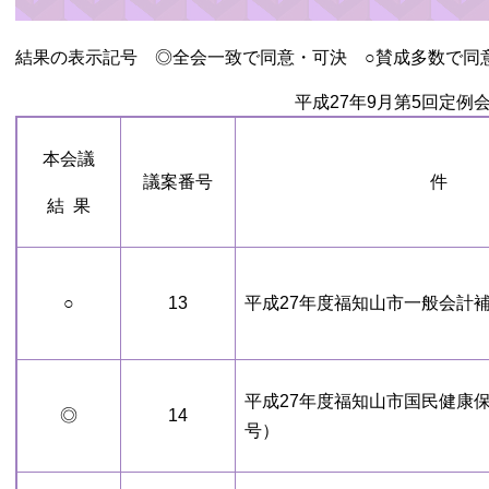
結果の表示記号 ◎全会一致で同意・可決 ○賛成多数で同
平成27年9月第5回定例
本会議
議案番号
件
結 果
○
13
平成27年度福知山市一般会計
平成27年度福知山市国民健康
◎
14
号）