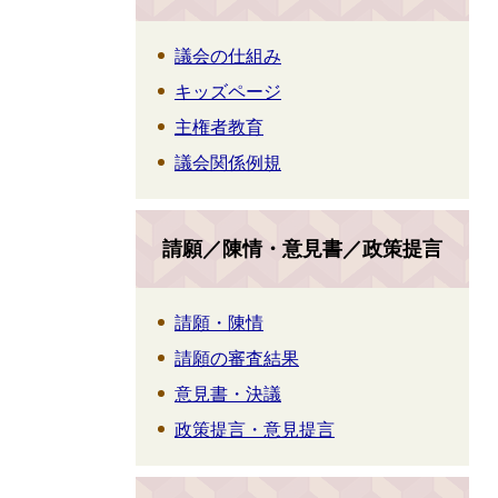
議会の仕組み
キッズページ
主権者教育
議会関係例規
請願／陳情・意見書／政策提言
請願・陳情
請願の審査結果
意見書・決議
政策提言・意見提言