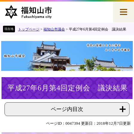
ペ
メ
ー
ニ
ジ
ュ
の
ー
先
を
トップページ
>
福知山市議会
>
平成27年6月第4回定例会 議決結果
頭
飛
で
ば
す
し
。
て
本
文
へ
本
平成27年6月第4回定例会 議決結果
文
ページ内目次
ページID：0047394
更新日：2018年12月7日更新