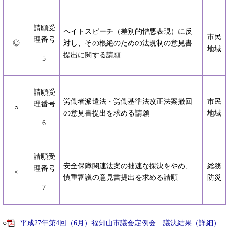
請願受
ヘイトスピーチ（差別的憎悪表現）に反
市民
理番号
◎
対し、その根絶のための法規制の意見書
地域
提出に関する請願
5
請願受
労働者派遣法・労働基準法改正法案撤回
市民
理番号
○
の意見書提出を求める請願
地域
6
請願受
安全保障関連法案の拙速な採決をやめ、
総務
理番号
×
慎重審議の意見書提出を求める請願
防災
7
○
平成27年第4回（6月）福知山市議会定例会 議決結果（詳細）