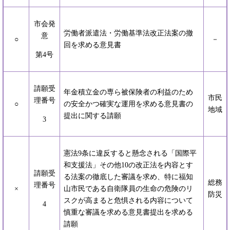
市会発
労働者派遣法・労働基準法改正法案の撤
意
○
－
回を求める意見書
第4号
請願受
年金積立金の専ら被保険者の利益のため
市民
理番号
○
の安全かつ確実な運用を求める意見書の
地域
提出に関する請願
3
憲法9条に違反すると懸念される「国際平
和支援法」その他10の改正法を内容とす
請願受
る法案の徹底した審議を求め、特に福知
総務
理番号
×
山市民である自衛隊員の生命の危険のリ
防災
スクが高まると危惧される内容について
4
慎重な審議を求める意見書提出を求める
請願