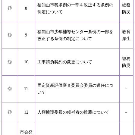
福知山市税条例の一部を改正する条例の
総務
◎
8
制定について
防災
福知山市少年補導センター条例の一部を
教育
◎
9
改正する条例の制定について
厚生
総務
◎
10
工事請負契約の変更について
防災
固定資産評価審査委員会委員の選任につ
◎
11
－
いて
◎
12
人権擁護委員の候補者の推薦について
－
市会発