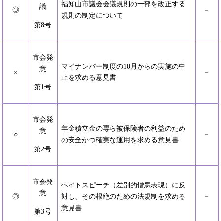
福知山市議会会議規則の一部を改正する
議
◎
－
規則の制定について
第8号
市会発
マイナンバー制度の10月からの実施の中
意
×
－
止を求める意見書
第1号
市会発
年金積立金の専ら被保険者の利益のため
意
○
－
の安全かつ確実な運用を求める意見書
第2号
市会発
ヘイトスピーチ（差別的憎悪表現）に反
意
◎
対し、その根絶のための法規制を求める
－
意見書
第3号