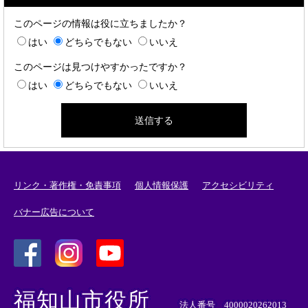
このページの情報は役に立ちましたか？
はい
どちらでもない
いいえ
このページは見つけやすかったですか？
はい
どちらでもない
いいえ
リンク・著作権・免責事項
個人情報保護
アクセシビリティ
バナー広告について
＜
＜
＜
外
外
外
福知山市役所
部
部
部
法人番号 4000020262013