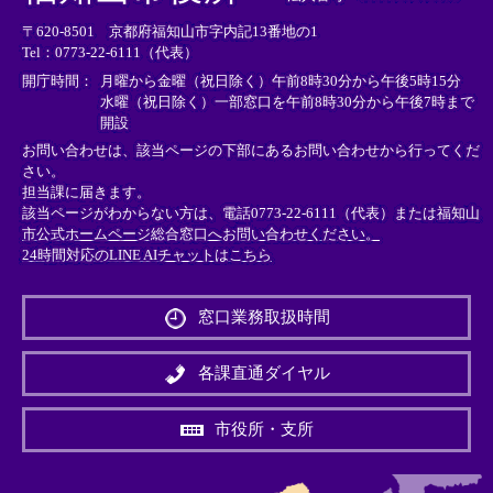
リ
リ
リ
〒620-8501 京都府福知山市字内記13番地の1
ン
ン
ン
Tel：0773-22-6111（代表）
ク
ク
ク
＞
＞
＞
開庁時間：
月曜から金曜（祝日除く）午前8時30分から午後5時15分
水曜（祝日除く）一部窓口を午前8時30分から午後7時まで
開設
お問い合わせは、該当ページの下部にあるお問い合わせから行ってくだ
さい。
担当課に届きます。
該当ページがわからない方は、電話0773-22-6111（代表）または
福知山
市公式ホームページ総合窓口へお問い合わせください。
24時間対応のLINE AIチャットはこちら
＜
外
窓口業務取扱時間
部
リ
ン
各課直通ダイヤル
ク
＞
市役所・支所