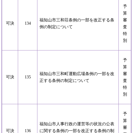
予
算
福知山市三和荘条例の一部を改正する条
審
可決
134
例の制定について
査
特
別
予
算
福知山市三和町運動広場条例の一部を改
審
可決
135
正する条例の制定について
査
特
別
予
算
福知山市人事行政の運営等の状況の公表
審
可決
136
に関する条例の一部を改正する条例の制