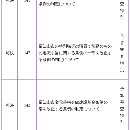
可決
141
条例の制定について
査
特
別
予
算
福知山市の特別職等の職員で常勤のもの
審
可決
142
の退職手当に関する条例の一部を改正す
査
る条例の制定について
特
別
予
算
福知山市文化芸術会館建設基金条例の一
審
可決
143
部を改正する条例の制定について
査
特
別