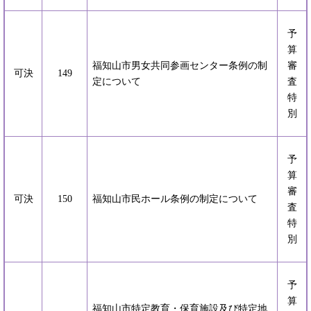
予
算
福知山市男女共同参画センター条例の制
審
可決
149
定について
査
特
別
予
算
審
可決
150
福知山市民ホール条例の制定について
査
特
別
予
算
福知山市特定教育・保育施設及び特定地