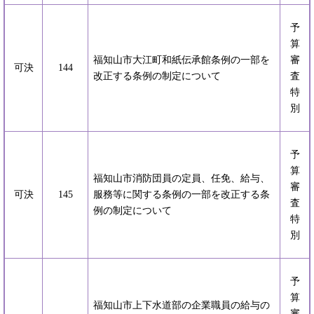
予
算
福知山市大江町和紙伝承館条例の一部を
審
可決
144
改正する条例の制定について
査
特
別
予
算
福知山市消防団員の定員、任免、給与、
審
可決
145
服務等に関する条例の一部を改正する条
査
例の制定について
特
別
予
算
福知山市上下水道部の企業職員の給与の
審