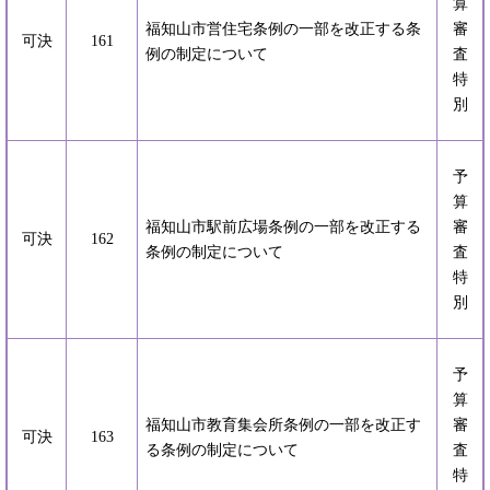
算
福知山市営住宅条例の一部を改正する条
審
可決
161
例の制定について
査
特
別
予
算
福知山市駅前広場条例の一部を改正する
審
可決
162
条例の制定について
査
特
別
予
算
福知山市教育集会所条例の一部を改正す
審
可決
163
る条例の制定について
査
特