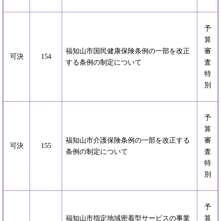
予
算
福知山市国民健康保険条例の一部を改正
審
可決
154
する条例の制定について
査
特
別
予
算
福知山市介護保険条例の一部を改正する
審
可決
155
条例の制定について
査
特
別
予
福知山市指定地域密着型サービスの事業
算