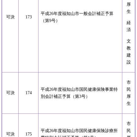
厚
生
平成26年度福知山市一般会計補正予算
可決
173
（第9号）
経
済
文
教
建
設
市
平成26年度福知山市国民健康保険事業特
民
可決
174
別会計補正予算（第3号）
厚
生
市
平成26年度福知山市国民健康保険診療所
民
可決
175