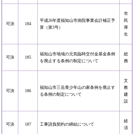
市
平成26年度福知山市病院事業会計補正予
民
可決
184
算（第3号）
厚
生
福知山市地域の元気臨時交付金基金条例
総
可決
185
を廃止する条例の制定について
務
文
福知山市三岳青少年山の家条例を廃止す
教
可決
186
る条例の制定について
建
設
経
可決
187
工事請負契約の締結について
済