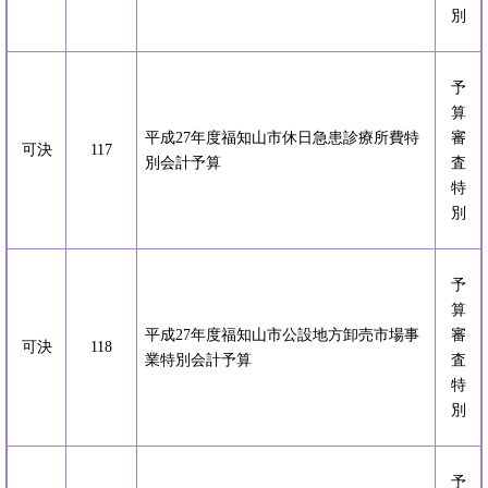
別
予
算
平成27年度福知山市休日急患診療所費特
審
可決
117
別会計予算
査
特
別
予
算
平成27年度福知山市公設地方卸売市場事
審
可決
118
業特別会計予算
査
特
別
予