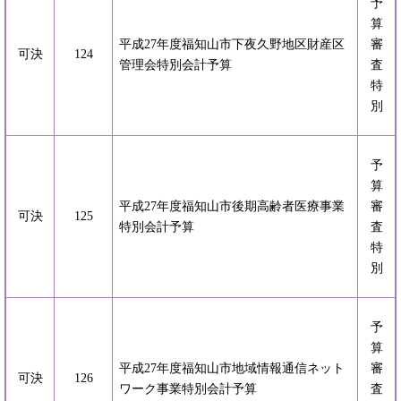
予
算
平成27年度福知山市下夜久野地区財産区
審
可決
124
管理会特別会計予算
査
特
別
予
算
平成27年度福知山市後期高齢者医療事業
審
可決
125
特別会計予算
査
特
別
予
算
平成27年度福知山市地域情報通信ネット
審
可決
126
ワーク事業特別会計予算
査