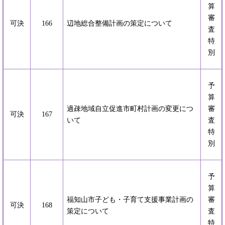
算
審
可決
166
辺地総合整備計画の策定について
査
特
別
予
算
過疎地域自立促進市町村計画の変更につ
審
可決
167
いて
査
特
別
予
算
福知山市子ども・子育て支援事業計画の
審
可決
168
策定について
査
特