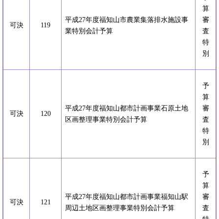
算
平成27年度福知山市農業集落排水施設事
審
可決
119
業特別会計予算
査
特
別
予
算
平成27年度福知山都市計画事業石原土地
審
可決
120
区画整理事業特別会計予算
査
特
別
予
算
平成27年度福知山都市計画事業福知山駅
審
可決
121
周辺土地区画整理事業特別会計予算
査