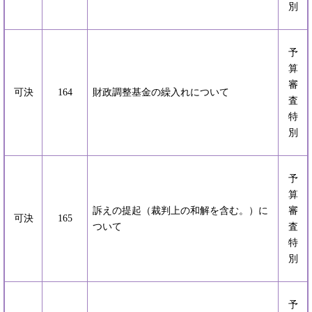
別
予
算
審
可決
164
財政調整基金の繰入れについて
査
特
別
予
算
訴えの提起（裁判上の和解を含む。）に
審
可決
165
ついて
査
特
別
予