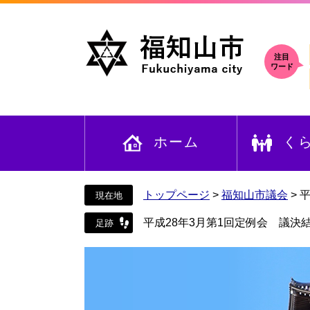
ペ
メ
ー
ニ
ジ
ュ
の
ー
注目
ワード
先
を
頭
飛
で
ば
す
し
ホーム
く
。
て
本
文
へ
トップページ
>
福知山市議会
>
平
平成28年3月第1回定例会 議決