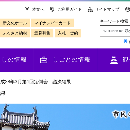
本文へ
ご利用ガイド
サイトマップ
キーワード検索
新文化ホール
マイナンバーカード
ふるさと納税
意見募集
入札・契約
らしの情報
しごとの情報
観
成28年3月第1回定例会 議決結果
結果