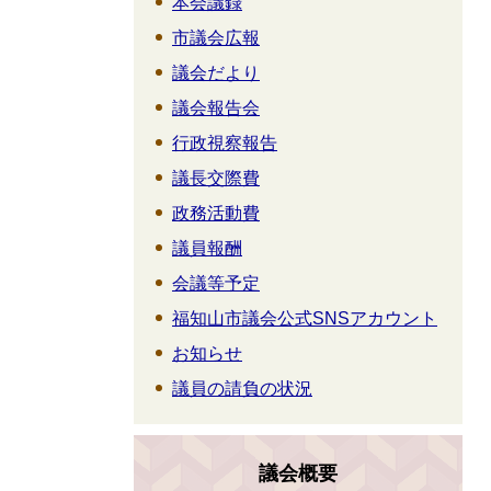
本会議録
市議会広報
議会だより
議会報告会
行政視察報告
議長交際費
政務活動費
議員報酬
会議等予定
福知山市議会公式SNSアカウント
お知らせ
議員の請負の状況
議会概要