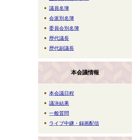
議員名簿
会派別名簿
委員会別名簿
歴代議長
歴代副議長
本会議情報
本会議日程
議決結果
一般質問
ライブ中継・録画配信