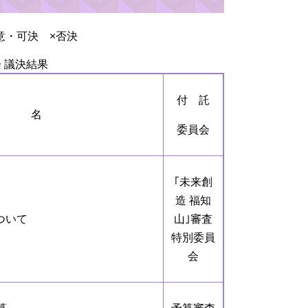
意・可決 ×否決
会 議決結果
付 託
 名
委員会
｢未来創
造 福知
ついて
山｣審査
特別委員
会