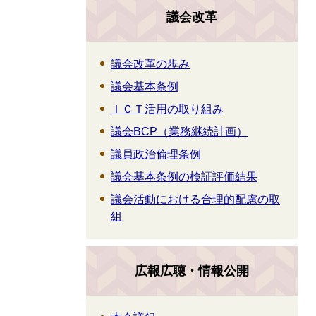
議会改革
議会改革の歩み
議会基本条例
ＩＣＴ活用の取り組み
議会BCP（業務継続計画）
議員政治倫理条例
議会基本条例の検証評価結果
議会活動における合理的配慮の取
組
広報広聴・情報公開