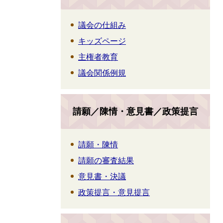
議会の仕組み
キッズページ
主権者教育
議会関係例規
請願／陳情・意見書／政策提言
請願・陳情
請願の審査結果
意見書・決議
政策提言・意見提言