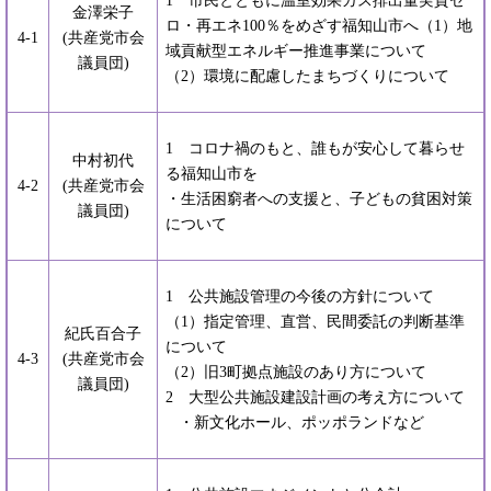
1 市民とともに温室効果ガス排出量実質ゼ
金澤栄子
ロ・再エネ100％をめざす福知山市へ（1）地
4-1
(共産党市会
域貢献型エネルギー推進事業について
議員団)
（2）環境に配慮したまちづくりについて
1 コロナ禍のもと、誰もが安心して暮らせ
中村初代
る福知山市を
4-2
(共産党市会
・生活困窮者への支援と、子どもの貧困対策
議員団)
について
1 公共施設管理の今後の方針について
（1）指定管理、直営、民間委託の判断基準
紀氏百合子
について
4-3
(共産党市会
（2）旧3町拠点施設のあり方について
議員団)
2 大型公共施設建設計画の考え方について
・新文化ホール、ポッポランドなど