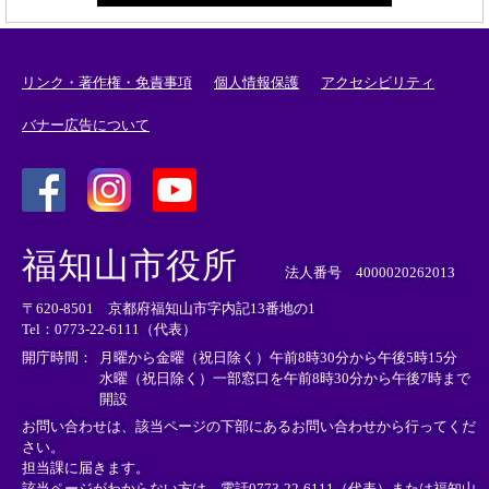
リンク・著作権・免責事項
個人情報保護
アクセシビリティ
バナー広告について
＜
＜
＜
外
外
外
福知山市役所
部
部
部
法人番号 4000020262013
リ
リ
リ
〒620-8501 京都府福知山市字内記13番地の1
ン
ン
ン
Tel：0773-22-6111（代表）
ク
ク
ク
＞
＞
＞
開庁時間：
月曜から金曜（祝日除く）午前8時30分から午後5時15分
水曜（祝日除く）一部窓口を午前8時30分から午後7時まで
開設
お問い合わせは、該当ページの下部にあるお問い合わせから行ってくだ
さい。
担当課に届きます。
該当ページがわからない方は、電話0773-22-6111（代表）または
福知山