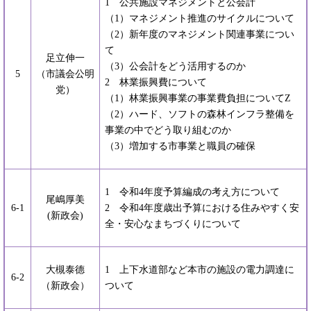
1 公共施設マネジメントと公会計
（1）マネジメント推進のサイクルについて
（2）新年度のマネジメント関連事業につい
て
足立伸一
（3）公会計をどう活用するのか
5
（市議会公明
2 林業振興費について
党）
（1）林業振興事業の事業費負担についてZ
（2）ハード、ソフトの森林インフラ整備を
事業の中でどう取り組むのか
（3）増加する市事業と職員の確保
1 令和4年度予算編成の考え方について
尾嶋厚美
6-1
2 令和4年度歳出予算における住みやすく安
(新政会)
全・安心なまちづくりについて
大槻泰德
1 上下水道部など本市の施設の電力調達に
6-2
（新政会）
ついて