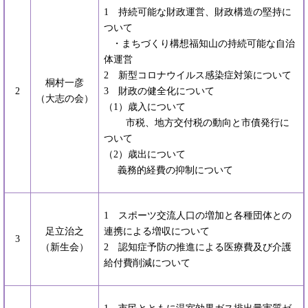
1 持続可能な財政運営、財政構造の堅持に
ついて
・まちづくり構想福知山の持続可能な自治
体運営
2 新型コロナウイルス感染症対策について
桐村一彦
2
3 財政の健全化について
（大志の会）
（1）歳入について
市税、地方交付税の動向と市債発行に
ついて
（2）歳出について
義務的経費の抑制について
1 スポーツ交流人口の増加と各種団体との
足立治之
連携による増収について
3
（新生会）
2 認知症予防の推進による医療費及び介護
給付費削減について