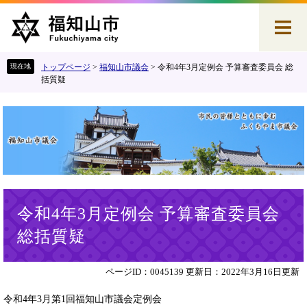
ペ
メ
ー
ニ
ジ
ュ
の
ー
先
を
トップページ
>
福知山市議会
>
令和4年3月定例会 予算審査委員会 総
頭
飛
括質疑
で
ば
す
し
。
て
本
文
へ
本
令和4年3月定例会 予算審査委員会
文
総括質疑
ページID：0045139
更新日：2022年3月16日更新
令和4年3月第1回福知山市議会定例会