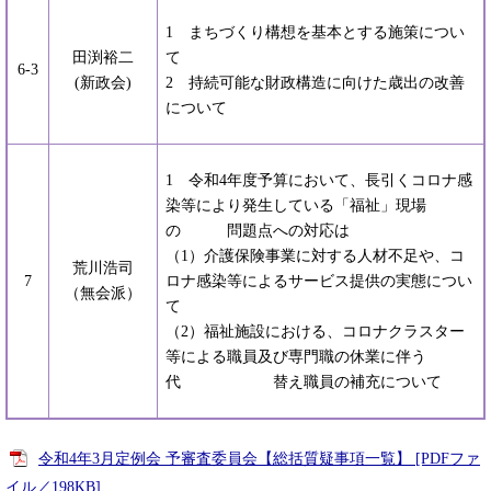
1 まちづくり構想を基本とする施策につい
田渕裕二
て
6-3
(新政会)
2 持続可能な財政構造に向けた歳出の改善
について
1 令和4年度予算において、長引くコロナ感
染等により発生している「福祉」現場
の 問題点への対応は
（1）介護保険事業に対する人材不足や、コ
荒川浩司
7
ロナ感染等によるサービス提供の実態につい
（無会派）
て
（2）福祉施設における、コロナクラスター
等による職員及び専門職の休業に伴う
代 替え職員の補充について
令和4年3月定例会 予審査委員会【総括質疑事項一覧】 [PDFファ
イル／198KB]