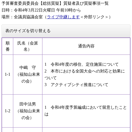
予算審査委員委員会【総括質疑】質疑者及び質疑事項一覧
日時：令和4年3月22日火曜日 午前10時から
場所：全議員協議会室（
ライブ中継します
＜外部リンク＞
）
表のサイズを切り替える
順
氏名（会派
通告内容
番
名）
1 令和4年度の移住、定住施策について
中嶋 守
2 本市における全国大会への対応と効果に
1-1
（福知山未来
ついて
の会）
3 アクティブシティ推進について
田中法男
1 令和4年度予算編成において留意したこと
1-2
（福知山未来
は
の会）