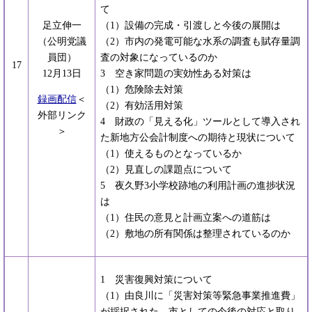
て
足立伸一
（1）設備の完成・引渡しと今後の展開は
（公明党議
（2）市内の発電可能な水系の調査も賦存量調
員団）
査の対象になっているのか
17
12月13日
3 空き家問題の実効性ある対策は
（1）危険除去対策
録画配信
＜
（2）有効活用対策
外部リンク
4 財政の「見える化」ツールとして導入され
＞
た新地方公会計制度への期待と現状について
（1）使えるものとなっているか
（2）見直しの課題点について
5 夜久野3小学校跡地の利用計画の進捗状況
は
（1）住民の意見と計画立案への道筋は
（2）敷地の所有関係は整理されているのか
1 災害復興対策について
（1）由良川に「災害対策等緊急事業推進費」
が採択された。市としての今後の対応と取り