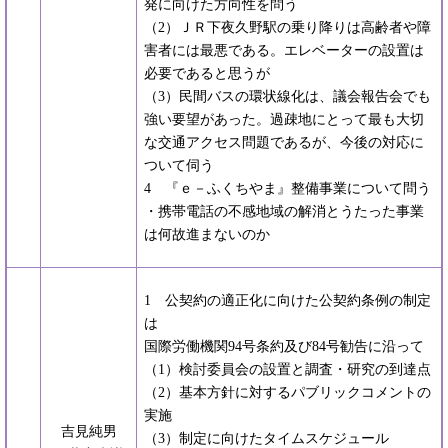
発に向けた方向性を問う
（2）ＪＲ下夜久野駅の乗り降りは高齢者や障
害者には最悪である。エレベーターの設置は
必要であると思うが
（3）民間バスの環状線化は、議会報告会でも
強い要望があった。過疎地にとって最も大切
な交通アクセス問題であるが、今後の対応に
ついて伺う
4 『ｅ－ふくちやま』整備事業について問う
・携帯電話の不感地域の解消とうたった事業
は何故進まないのか
1 公契約の適正化に向けた公契約条例の制定
は
国際労働機関94号条約及び84号勧告に沿って
（1）検討委員会の設置と調査・研究の到達点
（2）基本方針に対するパブリックコメントの
実施
吉見純男
（3）制定に向けたタイムスケジュール