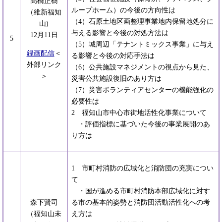
髙橋正樹
ループホーム）の今後の方向性は
（維新福知
（4）石原土地区画整理事業地内保留地処分に
山)
与える影響と今後の対処方法は
12月11日
5
（5）城周辺「テナントミックス事業」に与え
録画配信
＜
る影響と今後の対応手法は
外部リンク
（6）公共施設マネジメントの視点から見た、
＞
災害公共施設復旧のあり方は
（7）災害ボランティアセンターの機能強化の
必要性は
2 福知山市中心市街地活性化事業について
・評価指標に基づいた今後の事業展開のあ
り方は
1 市町村消防の広域化と消防団の充実につい
て
・国が進める市町村消防本部広域化に対す
森下賢司
る市の基本的姿勢と消防団活動活性化への考
（福知山未
え方は