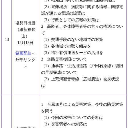
（1）福知山市内での緊急時の連絡手段は
（2）避難場所、病院等に関する情報、国際電
話が通じる電話の設置は
（3）行政としての広報の対策は
塩見日出勝
2 高齢者、身体障害者等の方々の移送につい
（維新福知
て
山）
13
（1）交通手段のない地域での対策
12月13日
（2）各地域での取り組みを
（3）福祉有償運送サービの活用を
録画配信
＜
3 道路災害復旧について
外部リンク
（1）通学路・生活用道路（戸田石原線）復旧
＞
の早期完成について
（2）上荒河観音寺線（広域農道）被災状況
は
1 台風18号による災害対策、今後の防災対策
を問う
（1）今回の水害についての分析は
（2）災害弱者への対応は