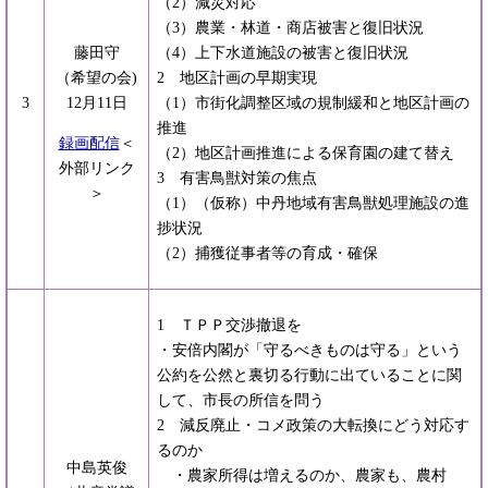
（2）減災対応
（3）農業・林道・商店被害と復旧状況
藤田守
（4）上下水道施設の被害と復旧状況
（希望の会)
2 地区計画の早期実現
3
12月11日
（1）市街化調整区域の規制緩和と地区計画の
推進
録画配信
＜
（2）地区計画推進による保育園の建て替え
外部リンク
3 有害鳥獣対策の焦点
＞
（1）（仮称）中丹地域有害鳥獣処理施設の進
捗状況
（2）捕獲従事者等の育成・確保
1 ＴＰＰ交渉撤退を
・安倍内閣が「守るべきものは守る」という
公約を公然と裏切る行動に出ていることに関
して、市長の所信を問う
2 減反廃止・コメ政策の大転換にどう対応す
るのか
中島英俊
・農家所得は増えるのか、農家も、農村