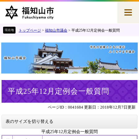
ペ
メ
ー
ニ
ジ
ュ
の
ー
先
を
トップページ
>
福知山市議会
>
平成25年12月定例会一般質問
頭
飛
で
ば
す
し
。
て
本
文
へ
本
平成25年12月定例会一般質問
文
ページID：0041684
更新日：2018年12月7日更新
表のサイズを切り替える
平成25年12月定例会一般質問