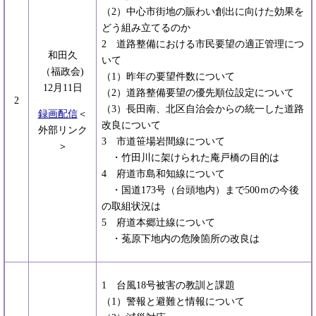
（2）中心市街地の賑わい創出に向けた効果を
どう組み立てるのか
2 道路整備における市民要望の適正管理につ
和田久
いて
（福政会)
（1）昨年の要望件数について
12月11日
（2）道路整備要望の優先順位設定について
2
（3）長田南、北区自治会からの統一した道路
録画配信
＜
改良について
外部リンク
3 市道笹場岩間線について
＞
・竹田川に架けられた庵戸橋の目的は
4 府道市島和知線について
・国道173号（台頭地内）まで500ｍの今後
の取組状況は
5 府道本郷辻線について
・菟原下地内の危険箇所の改良は
1 台風18号被害の教訓と課題
（1）警報と避難と情報について