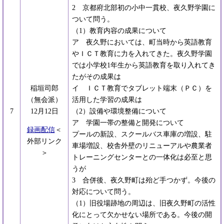
2 京都府北部初の小中一貫校、夜久野学園に
ついて問う。
（1）教育内容の成果について
ア 夜久野においては、町当時から英語教育
やＩＣＴ教育に力を入れてきた。夜久野学園
では小学校1年生から英語教育を取り入れてき
たがその成果は
稲垣司郎
イ ＩＣＴ教育でタブレット端末（ＰＣ）を
（無会派）
活用した学習の成果は
7
12月12日
（2）設備や環境整備について
ア 学園一帯の整備と開発について
録画配信
＜
プールの新設、スクールバス車庫の増設、駐
外部リンク
車場増設、校舎外壁のリニューアルや農業者
＞
トレーニングセンターとの一体化は必至と思
うが
3 合併後、夜久野町は殆ど手つかず。今後の
対応について問う。
（1）旧役場跡地の周辺は、旧夜久野町の活性
化にとって欠かせない場所である。今後の開