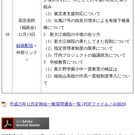
組み
（2）被災者支援対応について
高宮辰郎
（3）台風27号の由良川増水による有路下橋落
（福政会)
橋について
18
12月13日
2 新大江病院の今後の在り方
（1）新大江病院の果たしてきた役割について
録画配信
＜
（2）指定管理者制度の限界について
外部リンク
（3）庁内プロジェクトの協議状況について
＞
3 学校教育について
（1）夜久野学園小中一貫教育の検証は
（2）福知山高校の中高一貫校制度導入につい
て
平成25年12月定例会一般質問通告一覧 [PDFファイル／418KB]