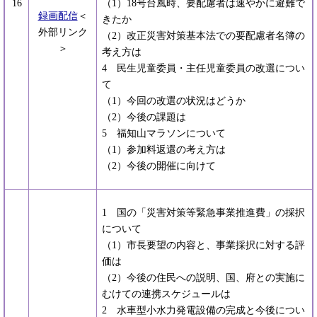
16
（1）18号台風時、要配慮者は速やかに避難で
録画配信
＜
きたか
外部リンク
（2）改正災害対策基本法での要配慮者名簿の
＞
考え方は
4 民生児童委員・主任児童委員の改選につい
て
（1）今回の改選の状況はどうか
（2）今後の課題は
5 福知山マラソンについて
（1）参加料返還の考え方は
（2）今後の開催に向けて
1 国の「災害対策等緊急事業推進費」の採択
について
（1）市長要望の内容と、事業採択に対する評
価は
（2）今後の住民への説明、国、府との実施に
むけての連携スケジュールは
2 水車型小水力発電設備の完成と今後につい