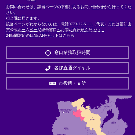
お問い合わせは、該当ページの下部にあるお問い合わせから行ってくだ
さい。
担当課に届きます。
該当ページがわからない方は、電話0773-22-6111（代表）または
福知山
市公式ホームページ総合窓口へお問い合わせください。
24時間対応のLINE AIチャットはこちら
＜
外
窓口業務取扱時間
部
リ
ン
各課直通ダイヤル
ク
＞
市役所・支所