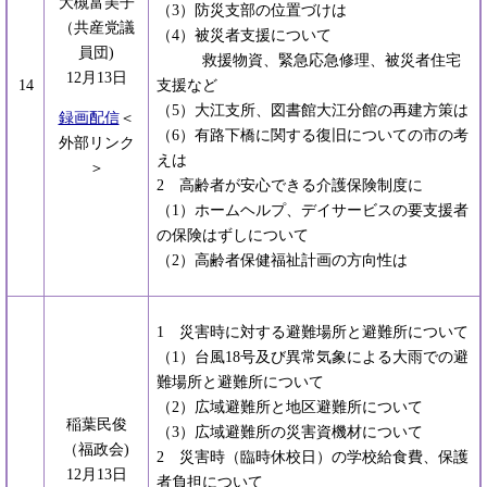
大槻富美子
（3）防災支部の位置づけは
（共産党議
（4）被災者支援について
員団)
救援物資、緊急応急修理、被災者住宅
12月13日
14
支援など
（5）大江支所、図書館大江分館の再建方策は
録画配信
＜
（6）有路下橋に関する復旧についての市の考
外部リンク
えは
＞
2 高齢者が安心できる介護保険制度に
（1）ホームヘルプ、デイサービスの要支援者
の保険はずしについて
（2）高齢者保健福祉計画の方向性は
1 災害時に対する避難場所と避難所について
（1）台風18号及び異常気象による大雨での避
難場所と避難所について
（2）広域避難所と地区避難所について
稲葉民俊
（3）広域避難所の災害資機材について
（福政会)
2 災害時（臨時休校日）の学校給食費、保護
12月13日
者負担について