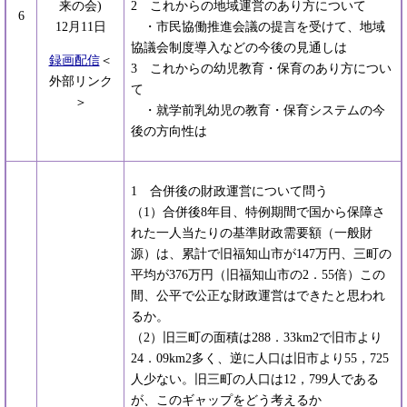
来の会)
2 これからの地域運営のあり方について
6
12月11日
・市民協働推進会議の提言を受けて、地域
協議会制度導入などの今後の見通しは
録画配信
＜
3 これからの幼児教育・保育のあり方につい
外部リンク
て
＞
・就学前乳幼児の教育・保育システムの今
後の方向性は
1 合併後の財政運営について問う
（1）合併後8年目、特例期間で国から保障さ
れた一人当たりの基準財政需要額（一般財
源）は、累計で旧福知山市が147万円、三町の
平均が376万円（旧福知山市の2．55倍）この
間、公平で公正な財政運営はできたと思われ
るか。
（2）旧三町の面積は288．33km2で旧市より
24．09km2多く、逆に人口は旧市より55，725
人少ない。旧三町の人口は12，799人である
が、このギャップをどう考えるか