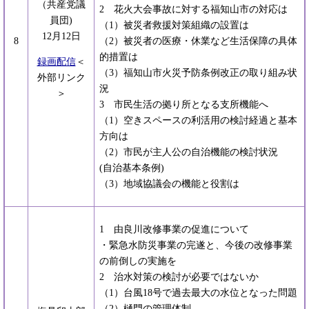
（共産党議
2 花火大会事故に対する福知山市の対応は
員団)
（1）被災者救援対策組織の設置は
12月12日
8
（2）被災者の医療・休業など生活保障の具体
的措置は
録画配信
＜
（3）福知山市火災予防条例改正の取り組み状
外部リンク
況
＞
3 市民生活の拠り所となる支所機能へ
（1）空きスペースの利活用の検討経過と基本
方向は
（2）市民が主人公の自治機能の検討状況
(自治基本条例)
（3）地域協議会の機能と役割は
1 由良川改修事業の促進について
・緊急水防災事業の完遂と、今後の改修事業
の前倒しの実施を
2 治水対策の検討が必要ではないか
（1）台風18号で過去最大の水位となった問題
（2）樋門の管理体制