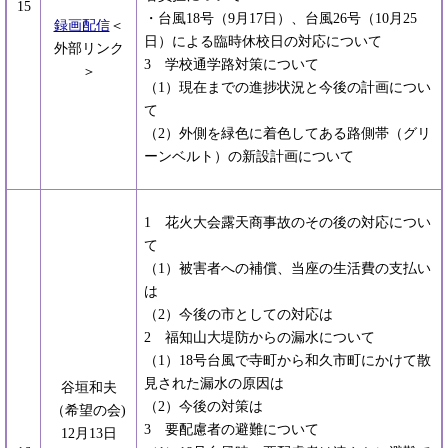
15
・台風18号（9月17日）、台風26号（10月25
録画配信
＜
日）による臨時休校日の対応について
外部リンク
3 学校通学路対策について
＞
（1）現在までの進捗状況と今後の計画につい
て
（2）外側を緑色に着色してある路側帯（グリ
ーンベルト）の新設計画について
1 花火大会露天商事故のその後の対応につい
て
（1）被害者への補償、当座の生活費の支払い
は
（2）今後の市としての対応は
2 福知山大堤防からの漏水について
（1）18号台風で寺町から和久市町にかけて散
見された漏水の原因は
谷垣和夫
（2）今後の対策は
（希望の会)
3 要配慮者の避難について
12月13日