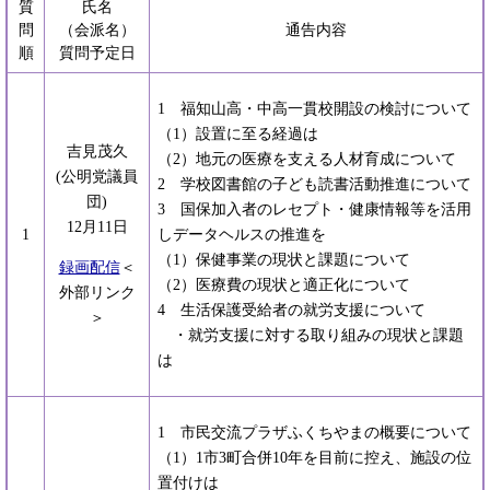
質
氏名
問
（会派名）
通告内容
順
質問予定日
1 福知山高・中高一貫校開設の検討について
（1）設置に至る経過は
吉見茂久
（2）地元の医療を支える人材育成について
(公明党議員
2 学校図書館の子ども読書活動推進について
団)
3 国保加入者のレセプト・健康情報等を活用
12月11日
1
しデータヘルスの推進を
（1）保健事業の現状と課題について
録画配信
＜
（2）医療費の現状と適正化について
外部リンク
4 生活保護受給者の就労支援について
＞
・就労支援に対する取り組みの現状と課題
は
1 市民交流プラザふくちやまの概要について
（1）1市3町合併10年を目前に控え、施設の位
置付けは