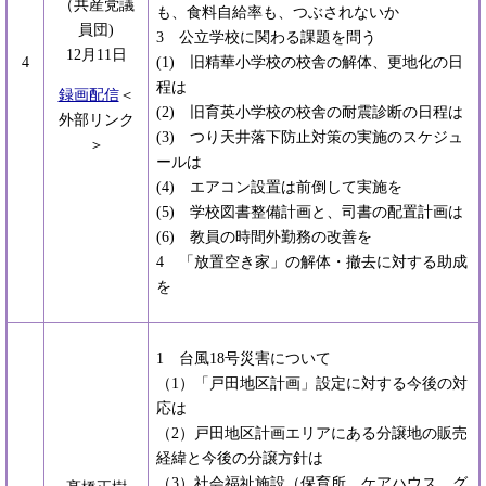
（共産党議
も、食料自給率も、つぶされないか
員団)
3 公立学校に関わる課題を問う
12月11日
4
(1) 旧精華小学校の校舎の解体、更地化の日
程は
録画配信
＜
(2) 旧育英小学校の校舎の耐震診断の日程は
外部リンク
(3) つり天井落下防止対策の実施のスケジュ
＞
ールは
(4) エアコン設置は前倒して実施を
(5) 学校図書整備計画と、司書の配置計画は
(6) 教員の時間外勤務の改善を
4 「放置空き家」の解体・撤去に対する助成
を
1 台風18号災害について
（1）「戸田地区計画」設定に対する今後の対
応は
（2）戸田地区計画エリアにある分譲地の販売
経緯と今後の分譲方針は
（3）社会福祉施設（保育所、ケアハウス、グ