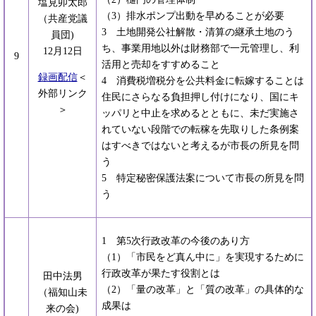
塩見卯太郎
（3）排水ポンプ出動を早めることが必要
（共産党議
3 土地開発公社解散・清算の継承土地のう
員団)
ち、事業用地以外は財務部で一元管理し、利
12月12日
9
活用と売却をすすめること
録画配信
＜
4 消費税増税分を公共料金に転嫁することは
外部リンク
住民にさらなる負担押し付けになり、国にキ
＞
ッパリと中止を求めるとともに、未だ実施さ
れていない段階での転稼を先取りした条例案
はすべきではないと考えるが市長の所見を問
う
5 特定秘密保護法案について市長の所見を問
う
1 第5次行政改革の今後のあり方
（1）「市民をど真ん中に」を実現するために
行政改革が果たす役割とは
田中法男
（2）「量の改革」と「質の改革」の具体的な
（福知山未
成果は
来の会)