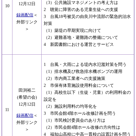
（3）公共施設マネジメントの考え方は
12月12日
10
2 聴覚に障害のある児童生徒への支援
録画配信
＜
3 台風18号被災の由良川中流部の緊急的治水
外部リンク
対策
＞
（1）築堤の早期実現に向けて
（2）避難基地・避難路の整備について
4 新図書館における運営とサービス
1 台風・大雨による堤内水氾濫対策を問う
（1）排水機及び救急排水機ポンプの運用
（2）市内商工業者への支援施策
2 市保有体育施設使用料金について
田渕裕二
（1）高校生以下（生徒・児童）の利用料金の
(希望の会)
設定を
12月12日
（2）施設利用料の均等化を
11
3 市民会館4階ホール改修計画を問う
録画配信
＜
（1）市民検討委員会のあり方は
外部リンク
（2）市民会館4階ホール改修の方向性は
＞
4 福知山高校に中高一貫校の設置計画を問う