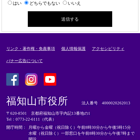
はい
どちらでもない
いいえ
リンク・著作権・免責事項
個人情報保護
アクセシビリティ
バナー広告について
＜
＜
＜
外
外
外
福知山市役所
部
部
部
法人番号 4000020262013
リ
リ
リ
〒620-8501 京都府福知山市字内記13番地の1
ン
ン
ン
Tel：0773-22-6111（代表）
ク
ク
ク
＞
＞
＞
開庁時間：
月曜から金曜（祝日除く）午前8時30分から午後5時15分
水曜（祝日除く）一部窓口を午前8時30分から午後7時まで
開設