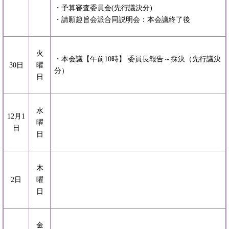
・予算審査委員会(先行議決分)
・請願趣旨会派合同説明会：本会議終了後
火
・本会議【午前10時】 委員長報告～採決（先行議決
30日
曜
分）
日
水
12月1
曜
日
日
木
2日
曜
日
金