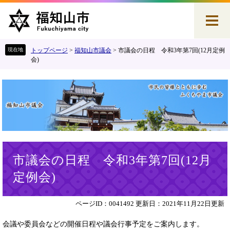
ペ
メ
ー
ニ
ジ
ュ
の
ー
先
を
トップページ
>
福知山市議会
>
市議会の日程 令和3年第7回(12月定例
頭
飛
会)
で
ば
す
し
。
て
本
文
へ
本
市議会の日程 令和3年第7回(12月
文
定例会)
ページID：0041492
更新日：2021年11月22日更新
会議や委員会などの開催日程や議会行事予定をご案内します。