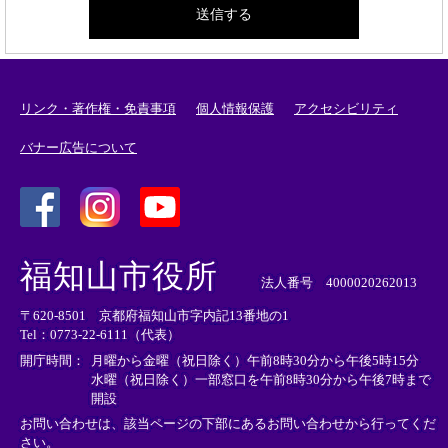
リンク・著作権・免責事項
個人情報保護
アクセシビリティ
バナー広告について
＜
＜
＜
外
外
外
福知山市役所
部
部
部
法人番号 4000020262013
リ
リ
リ
〒620-8501 京都府福知山市字内記13番地の1
ン
ン
ン
Tel：0773-22-6111（代表）
ク
ク
ク
＞
＞
＞
開庁時間：
月曜から金曜（祝日除く）午前8時30分から午後5時15分
水曜（祝日除く）一部窓口を午前8時30分から午後7時まで
開設
お問い合わせは、該当ページの下部にあるお問い合わせから行ってくだ
さい。