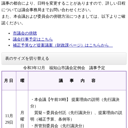
議事の都合により、日時を変更することがありますので、詳しい日程
については議会事務局までお問い合わせください。
また、本会議および委員会の傍聴方法につきましては、以下よりご確
認ください。
市議会の傍聴
議会行事予定はこちら
補正予算など提案議案（財政課ページ）はこちらから
表のサイズを切り替える
令和3年12月 福知山市議会定例会 議事予定
月 日
曜
議 事 内 容
・本会議【午前10時】 提案理由の説明（先行議決
分）
月
質疑～委員会付託（先行議決分）、提案理由の説
11月
曜
明（補正予算、条例等）
29日
日
・所管別委員会（先行議決分）