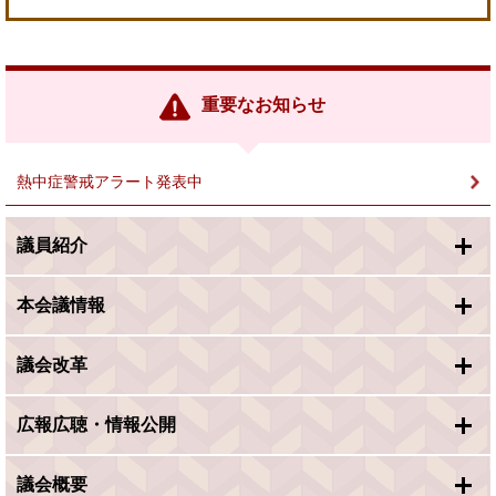
＜
外
部
リ
ン
重要なお知らせ
ク
＞
熱中症警戒アラート発表中
議員紹介
本会議情報
議会改革
広報広聴・情報公開
議会概要