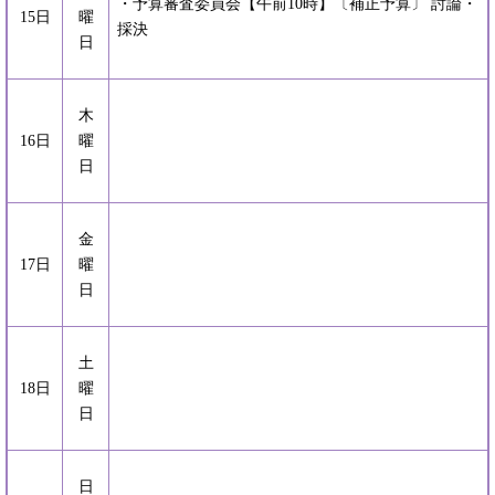
・予算審査委員会【午前10時】〔補正予算〕 討論・
15日
曜
採決
日
木
16日
曜
日
金
17日
曜
日
土
18日
曜
日
日