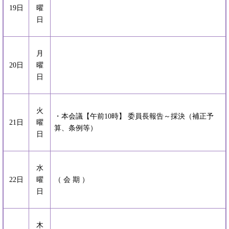
19日
曜
日
月
20日
曜
日
火
・本会議【午前10時】 委員長報告～採決（補正予
21日
曜
算、条例等）
日
水
22日
曜
（ 会 期 ）
日
木