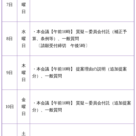
7日
曜
日
水
・本会議【午前10時】 質疑～委員会付託（補正予
8日
曜
算、条例等）、一般質問
日
〔請願受付締切 午後5時〕
木
・本会議【午前10時】 提案理由の説明（追加提案
9日
曜
分）、一般質問
日
金
・本会議【午前10時】 質疑～委員会付託（追加提案
10日
曜
分）、一般質問
日
土