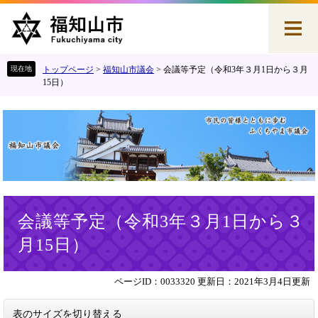
ペ
メ
ー
ニ
ジ
ュ
の
ー
先
を
トップページ
>
福知山市議会
>
会議等予定（令和3年３月1日から３月
頭
飛
15日）
で
ば
す
し
。
て
本
文
へ
本
会議等予定（令和3年３月1日から３
文
月15日）
ページID：0033320
更新日：2021年3月4日更新
表のサイズを切り替える