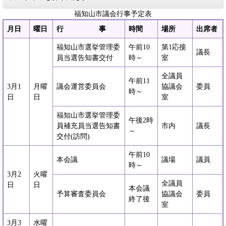
福知山市議会行事予定表
月日
曜日
行 事
時間
場所
出席者
福知山市選挙管理委
午前10
第1応接
議長
員当選告知書交付
時～
室
全議員
午前11
3月1
月曜
議会運営委員会
協議会
委員
時～
日
日
室
福知山市選挙管理委
午後2時
員補充員当選告知書
市内
議長
～
交付(訪問)
午前10
本会議
議場
議員
時～
3月2
火曜
全議員
日
日
本会議
予算審査委員会
協議会
委員
終了後
室
3月3
水曜