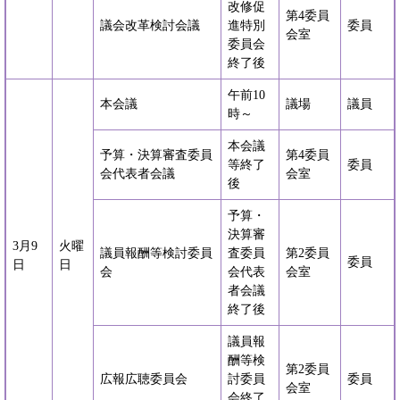
改修促
第4委員
議会改革検討会議
進特別
委員
会室
委員会
終了後
午前10
本会議
議場
議員
時～
本会議
予算・決算審査委員
第4委員
等終了
委員
会代表者会議
会室
後
予算・
決算審
3月9
火曜
議員報酬等検討委員
査委員
第2委員
委員
日
日
会
会代表
会室
者会議
終了後
議員報
酬等検
第2委員
広報広聴委員会
討委員
委員
会室
会終了