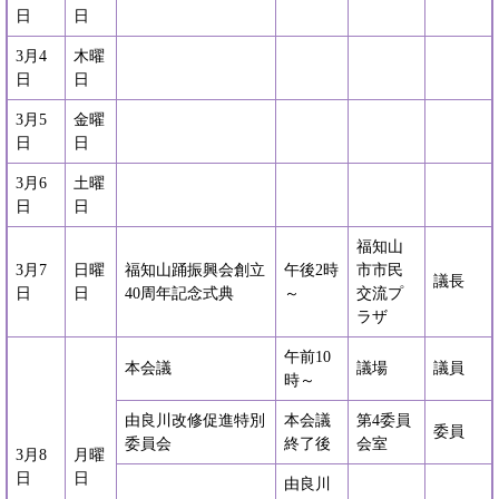
日
日
3月4
木曜
日
日
3月5
金曜
日
日
3月6
土曜
日
日
福知山
3月7
日曜
福知山踊振興会創立
午後2時
市市民
議長
日
日
40周年記念式典
～
交流プ
ラザ
午前10
本会議
議場
議員
時～
由良川改修促進特別
本会議
第4委員
委員
委員会
終了後
会室
3月8
月曜
日
日
由良川