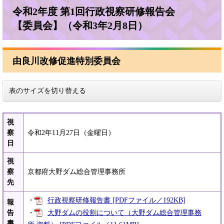
令和2年度 第1回行政視察研修報告会
【委員会】（令和3年2月8日）
由良川改修促進特別委員会
表のサイズを切り替える
視
察
令和2年11月27日（金曜日）
日
視
察
京都府大野ダム総合管理事務所
先
・
行政視察研修報告書 [PDFファイル／192KB]
報
・
大野ダムの役割について（大野ダム総合管理事務
告
書