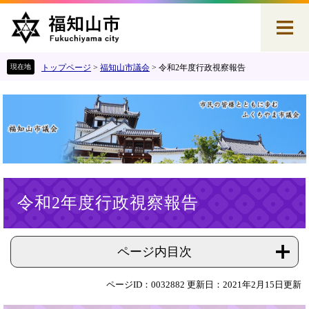
ペ
メ
ー
ニ
ジ
ュ
の
ー
先
を
トップページ
>
福知山市議会
>
令和2年度行政視察報告
頭
飛
で
ば
す
し
。
て
本
文
へ
本
令和2年度行政視察報告
文
ページ内目次
ページID：0032882
更新日：2021年2月15日更新