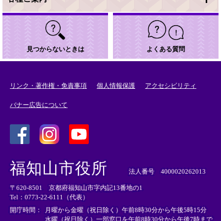
見つからないときは
よくある質問
リンク・著作権・免責事項
個人情報保護
アクセシビリティ
バナー広告について
＜
＜
＜
外
外
外
福知山市役所
部
部
部
法人番号 4000020262013
リ
リ
リ
〒620-8501 京都府福知山市字内記13番地の1
ン
ン
ン
Tel：0773-22-6111（代表）
ク
ク
ク
＞
＞
＞
開庁時間：
月曜から金曜（祝日除く）午前8時30分から午後5時15分
水曜（祝日除く）一部窓口を午前8時30分から午後7時まで