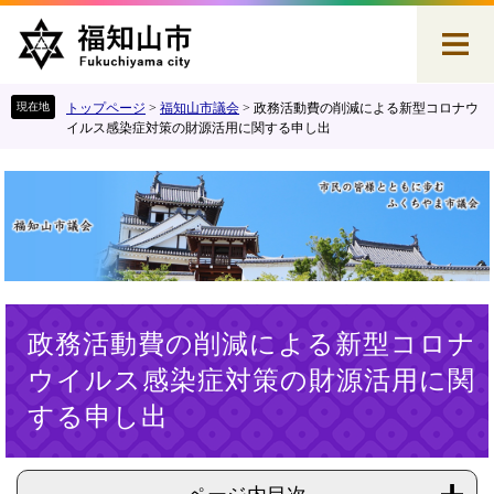
ペ
メ
ー
ニ
ジ
ュ
の
ー
先
を
トップページ
>
福知山市議会
>
政務活動費の削減による新型コロナウ
頭
飛
イルス感染症対策の財源活用に関する申し出
で
ば
す
し
。
て
本
文
へ
本
政務活動費の削減による新型コロナ
文
ウイルス感染症対策の財源活用に関
する申し出