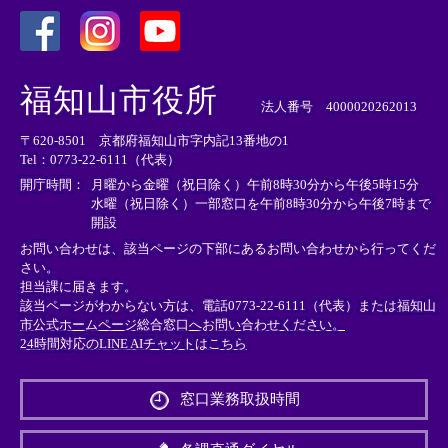
＜
＜
＜
外
外
外
福知山市役所
部
部
部
法人番号 4000020262013
リ
リ
リ
〒620-8501 京都府福知山市字内記13番地の1
ン
ン
ン
Tel：0773-22-6111（代表）
ク
ク
ク
＞
＞
＞
開庁時間：
月曜から金曜（祝日除く）午前8時30分から午後5時15分
水曜（祝日除く）一部窓口を午前8時30分から午後7時まで
開設
お問い合わせは、該当ページの下部にあるお問い合わせから行ってくだ
さい。
担当課に届きます。
該当ページがわからない方は、電話0773-22-6111（代表）または
福知山
市公式ホームページ総合窓口へお問い合わせください。
24時間対応のLINE AIチャットはこちら
＜
外
窓口業務取扱時間
部
リ
ン