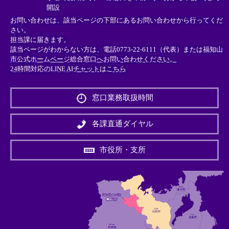
開設
お問い合わせは、該当ページの下部にあるお問い合わせから行ってくだ
さい。
担当課に届きます。
該当ページがわからない方は、電話0773-22-6111（代表）または
福知山
市公式ホームページ総合窓口へお問い合わせください。
24時間対応のLINE AIチャットはこちら
＜
外
窓口業務取扱時間
部
リ
ン
各課直通ダイヤル
ク
＞
市役所・支所