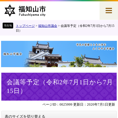
ペ
メ
ー
ニ
ジ
ュ
の
ー
先
を
トップページ
>
福知山市議会
>
会議等予定（令和2年7月1日から7月15
頭
飛
日）
で
ば
す
し
。
て
本
文
へ
本
会議等予定（令和2年7月1日から7月
文
15日）
ページID：0025999
更新日：2020年7月1日更新
表のサイズを切り替える