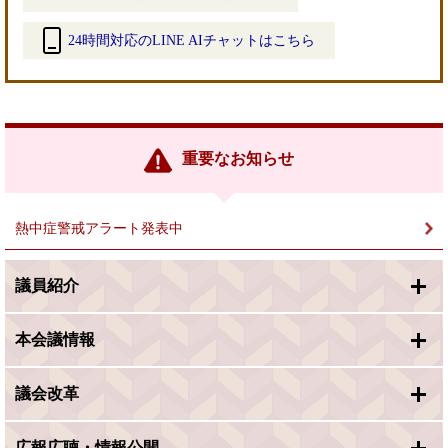
24時間対応のLINE AIチャットはこちら
＜
外
部
リ
ン
重要なお知らせ
ク
＞
熱中症警戒アラート発表中
議員紹介
本会議情報
議会改革
広報広聴・情報公開