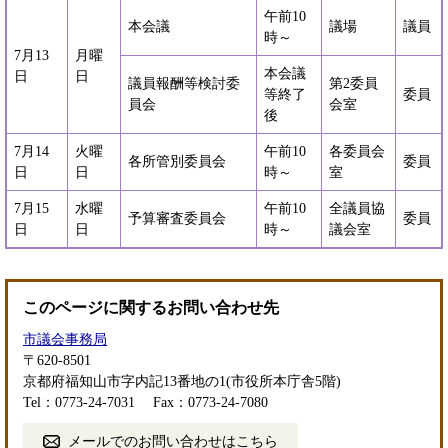
午前10
本会議
議場
議員
時～
7月13
月曜
本会議
日
日
議員報酬等検討委
第2委員
等終了
委員
員会
会室
後
7月14
火曜
午前10
各委員会
各所管別委員会
委員
日
日
時～
室
7月15
水曜
午前10
全議員協
予算審査委員会
委員
日
日
時～
議会室
このページに関するお問い合わせ先
市議会事務局
〒620-8501
京都府福知山市字内記13番地の1(市役所本庁舎5階)
Tel：0773-24-7031
Fax：0773-24-7080
メールでのお問い合わせはこちら