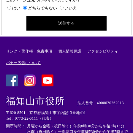
このページは見つけやすかったですか？
はい
どちらでもない
いいえ
リンク・著作権・免責事項
個人情報保護
アクセシビリティ
バナー広告について
＜
＜
＜
外
外
外
福知山市役所
部
部
部
法人番号 4000020262013
リ
リ
リ
〒620-8501 京都府福知山市字内記13番地の1
ン
ン
ン
Tel：0773-22-6111（代表）
ク
ク
ク
＞
＞
＞
開庁時間：
月曜から金曜（祝日除く）午前8時30分から午後5時15分
水曜（祝日除く）一部窓口を午前8時30分から午後7時まで