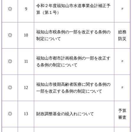
令和２年度福知山市水道事業会計補正予
◎
9
〃
算（第１号）
福知山市税条例の一部を改正する条例の
総務
◎
10
制定について
防災
福知山市都市計画税条例の一部を改正す
◎
11
〃
る条例の制定について
福知山市後期高齢者医療に関する条例の
◎
12
〃
一部を改正する条例の制定について
予算
◎
13
財政調整基金の繰入れについて
審査