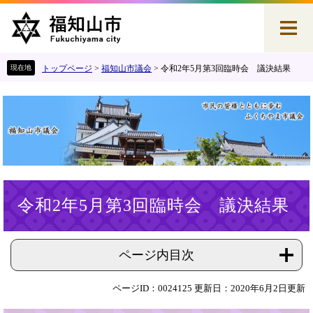
ペ
メ
ー
ニ
ジ
ュ
の
ー
先
を
トップページ
>
福知山市議会
>
令和2年5月第3回臨時会 議決結果
頭
飛
で
ば
す
し
。
て
本
文
へ
本
令和2年5月第3回臨時会 議決結果
文
ページ内目次
ページID：0024125
更新日：2020年6月2日更新