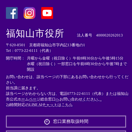
＜
＜
＜
外
外
外
福知山市役所
部
部
部
法人番号 4000020262013
リ
リ
リ
〒620-8501 京都府福知山市字内記13番地の1
ン
ン
ン
Tel：0773-22-6111（代表）
ク
ク
ク
＞
＞
＞
開庁時間：
月曜から金曜（祝日除く）午前8時30分から午後5時15分
水曜（祝日除く）一部窓口を午前8時30分から午後7時まで
開設
お問い合わせは、該当ページの下部にあるお問い合わせから行ってくだ
さい。
担当課に届きます。
該当ページがわからない方は、電話0773-22-6111（代表）または
福知山
市公式ホームページ総合窓口へお問い合わせください。
24時間対応のLINE AIチャットはこちら
＜
外
窓口業務取扱時間
部
リ