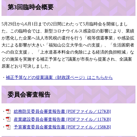
第3回臨時会概要
5月29日から6月1日までの2日間にわたって5月臨時会を開催しまし
た。この臨時会では、新型コロナウイルス感染症の影響により、業績
が悪化した企業へ法人市民税の還付を行う「税等償還事業」や感染拡
大による影響が大きい「福知山公立大学生への支援」、「生活困窮者
への自立支援」、「上水道基本料金の免除による経済的負担軽減」な
どの施策を実施する補正予算など7議案が市長から提案され、全議案
原案どおり可決しました。
・
補正予算などの提案議案（財政課ページ）はこちらから
委員会審査報告
・
総務防災委員会審査報告書 [PDFファイル／127KB]
・
産業建設委員会審査報告書 [PDFファイル／117KB]
・
予算審査委員会審査報告書 [PDFファイル／158KB]