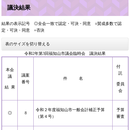
議決結果
結果の表示記号 ◎全会一致で認定・可決・同意 ○賛成多数で認
定・可決・同意 ×否決
表のサイズを切り替える
令和2年第3回福知山市議会臨時会 議決結果
付
本会
託
議案
議
件 名
番号
委員
結 果
会
令和２年度福知山市一般会計補正予算
予算
◎
8
（第４号）
審査