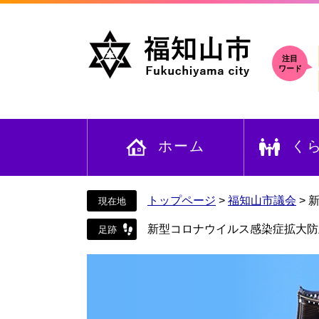
ペ
メ
ー
ニ
ジ
ュ
の
ー
注目
ワード
先
を
頭
飛
で
ば
す
し
ホーム
く
。
て
本
文
へ
トップページ
>
福知山市議会
>
新型コロナウイルス感染症拡大防