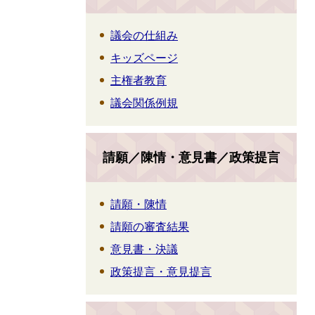
議会の仕組み
キッズページ
主権者教育
議会関係例規
請願／陳情・意見書／政策提言
請願・陳情
請願の審査結果
意見書・決議
政策提言・意見提言