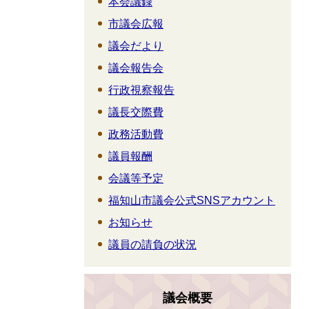
本会議録
市議会広報
議会だより
議会報告会
行政視察報告
議長交際費
政務活動費
議員報酬
会議等予定
福知山市議会公式SNSアカウント
お知らせ
議員の請負の状況
議会概要