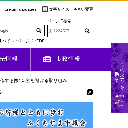
Foreign languages
文字サイズ・色合い変更
ページID検索
すべて
ページ
PDF
光情報
市政情報
このページを
一時保存する
催する際の3密を避ける取り組み
み