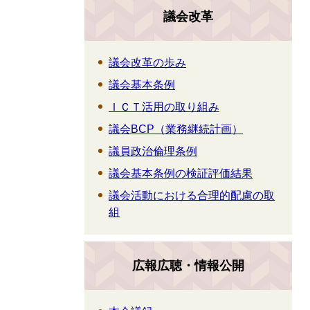
議会改革
議会改革の歩み
議会基本条例
ＩＣＴ活用の取り組み
議会BCP（業務継続計画）
議員政治倫理条例
議会基本条例の検証評価結果
議会活動における合理的配慮の取
組
広報広聴・情報公開