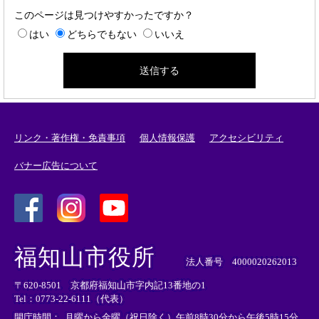
このページは見つけやすかったですか？
はい
どちらでもない
いいえ
リンク・著作権・免責事項
個人情報保護
アクセシビリティ
バナー広告について
＜
＜
＜
外
外
外
福知山市役所
部
部
部
法人番号 4000020262013
リ
リ
リ
〒620-8501 京都府福知山市字内記13番地の1
ン
ン
ン
Tel：0773-22-6111（代表）
ク
ク
ク
＞
＞
＞
開庁時間：
月曜から金曜（祝日除く）午前8時30分から午後5時15分