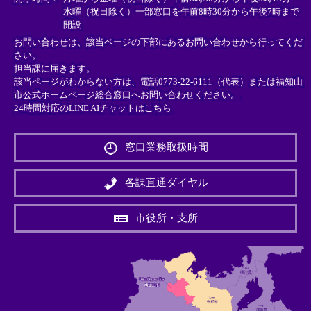
水曜（祝日除く）一部窓口を午前8時30分から午後7時まで
開設
お問い合わせは、該当ページの下部にあるお問い合わせから行ってくだ
さい。
担当課に届きます。
該当ページがわからない方は、電話0773-22-6111（代表）または
福知山
市公式ホームページ総合窓口へお問い合わせください。
24時間対応のLINE AIチャットはこちら
＜
外
窓口業務取扱時間
部
リ
ン
各課直通ダイヤル
ク
＞
市役所・支所