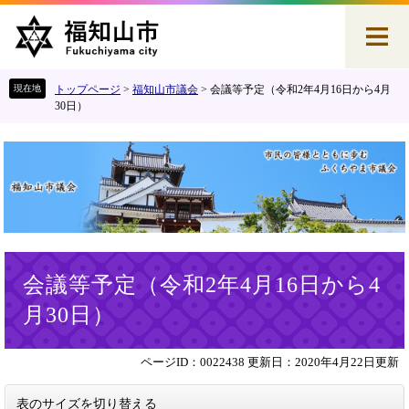
ペ
メ
ー
ニ
ジ
ュ
の
ー
先
を
トップページ
>
福知山市議会
>
会議等予定（令和2年4月16日から4月
頭
飛
30日）
で
ば
す
し
。
て
本
文
へ
本
会議等予定（令和2年4月16日から4
文
月30日）
ページID：0022438
更新日：2020年4月22日更新
表のサイズを切り替える