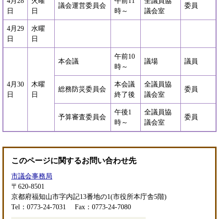
4月28
火曜
午前11
全議員協
議会運営委員会
委員
日
日
時～
議会室
4月29
水曜
日
日
午前10
本会議
議場
議員
時～
4月30
木曜
本会議
全議員協
総務防災委員会
委員
日
日
終了後
議会室
午後1
全議員協
予算審査委員会
委員
時～
議会室
このページに関するお問い合わせ先
市議会事務局
〒620-8501
京都府福知山市字内記13番地の1(市役所本庁舎5階)
Tel：0773-24-7031
Fax：0773-24-7080