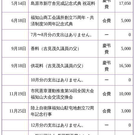
慶弔
5月14日
島原市新庁舎完成記念式典 祝花料
17,050
費
福知山商工会議所創立75周年・共
6月18日
会費
5,000
済制度50周年記念式典
7月〜8月分の支出はありません。
ー
0
慶弔
9月18日
香料（吉見茂久議員の父）
5,000
費
慶弔
9月18日
供花料（吉見茂久議員の父）
16,500
費
10月分の支出はありません。
ー
0
市民憲章運動推進第56回全国大会
11月19日
会費
10,000
福知山大会交流交換会
陸上自衛隊福知山駐屯地創立72周
11月25日
会費
3,000
年記念行事
12月分の支出はありません。
ー
0