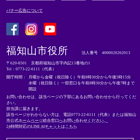
バナー広告について
＜
＜
＜
外
外
外
福知山市役所
部
部
部
法人番号 4000020262013
リ
リ
リ
〒620-8501 京都府福知山市字内記13番地の1
ン
ン
ン
Tel：0773-22-6111（代表）
ク
ク
ク
＞
＞
＞
開庁時間：
月曜から金曜（祝日除く）午前8時30分から午後5時15分
水曜（祝日除く）一部窓口を午前8時30分から午後7時まで
開設
お問い合わせは、該当ページの下部にあるお問い合わせから行ってくだ
さい。
担当課に届きます。
該当ページがわからない方は、電話0773-22-6111（代表）または
福知山
市公式ホームページ総合窓口へお問い合わせください。
24時間対応のLINE AIチャットはこちら
＜
外