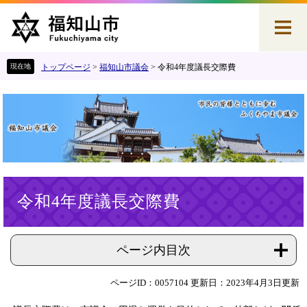
ペ
メ
ー
ニ
ジ
ュ
の
ー
先
を
トップページ
>
福知山市議会
>
令和4年度議長交際費
頭
飛
で
ば
す
し
。
て
本
文
へ
本
令和4年度議長交際費
文
ページ内目次
ページID：0057104
更新日：2023年4月3日更新