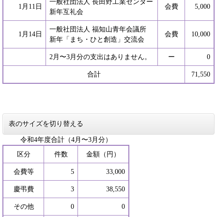
一般社団法人 長田野工業センター
1月11日
会費
5,000
新年互礼会
一般社団法人 福知山青年会議所
1月14日
会費
10,000
新年「まち・ひと創造」交流会
2月〜3月分の支出はありません。
ー
0
合計
71,550
表のサイズを切り替える
令和4年度合計（4月〜3月分）
区分
件数
金額（円）
会費等
5
33,000
慶弔費
3
38,550
その他
0
0