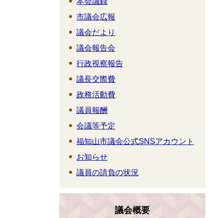
本会議録
市議会広報
議会だより
議会報告会
行政視察報告
議長交際費
政務活動費
議員報酬
会議等予定
福知山市議会公式SNSアカウント
お知らせ
議員の請負の状況
議会概要