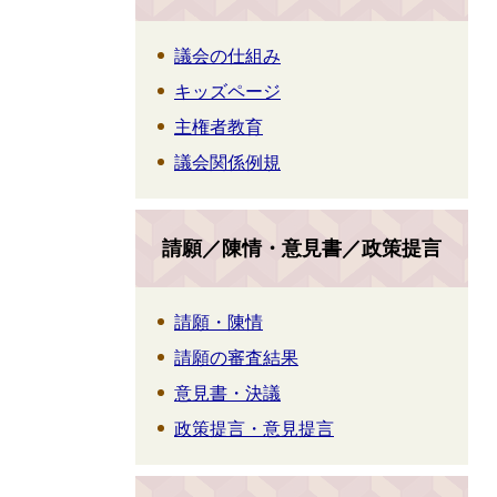
議会の仕組み
キッズページ
主権者教育
議会関係例規
請願／陳情・意見書／政策提言
請願・陳情
請願の審査結果
意見書・決議
政策提言・意見提言