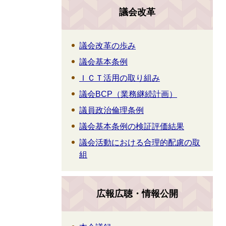
議会改革
議会改革の歩み
議会基本条例
ＩＣＴ活用の取り組み
議会BCP（業務継続計画）
議員政治倫理条例
議会基本条例の検証評価結果
議会活動における合理的配慮の取
組
広報広聴・情報公開