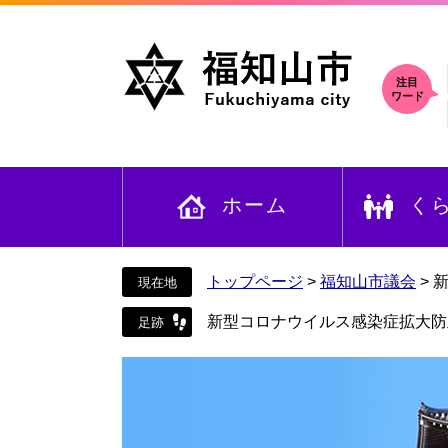
ペ
メ
ー
ニ
ジ
ュ
の
ー
注目
ワード
先
を
頭
飛
で
ば
す
し
ホーム
く
。
て
本
文
へ
トップページ
>
福知山市議会
>
新型コロナウイルス感染症拡大防