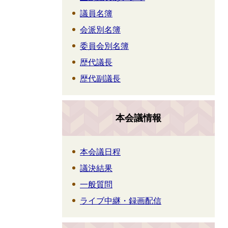
議員名簿
会派別名簿
委員会別名簿
歴代議長
歴代副議長
本会議情報
本会議日程
議決結果
一般質問
ライブ中継・録画配信