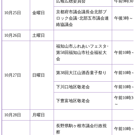
広報広聴委員会
午前9時30
京都府市議会議長会北部ブ
10月25日
金曜日
ロック会議･北部五市議会連
午後3時～
絡協議会
10月26日
土曜日
福知山市ふれあいフェスタ･
第58回福知山市社会福祉大
午前10時
会
第38回大江山酒呑童子祭り
午前10時
10月27日
日曜日
下川口地区敬老会
午前10時
午前10時3
下豊富地区敬老会
～
10月28日
月曜日
長野県駒ヶ根市議会行政視
午前10時
察