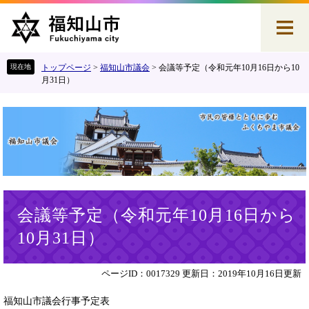
ペ
メ
ー
ニ
ジ
ュ
の
ー
先
を
トップページ
>
福知山市議会
>
会議等予定（令和元年10月16日から10
頭
飛
月31日）
で
ば
す
し
。
て
本
文
へ
本
会議等予定（令和元年10月16日から
文
10月31日）
ページID：0017329
更新日：2019年10月16日更新
福知山市議会行事予定表