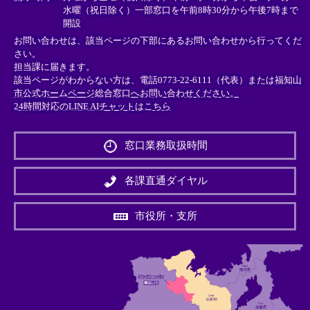
水曜（祝日除く）一部窓口を午前8時30分から午後7時まで
開設
お問い合わせは、該当ページの下部にあるお問い合わせから行ってくだ
さい。
担当課に届きます。
該当ページがわからない方は、電話0773-22-6111（代表）または
福知山
市公式ホームページ総合窓口へお問い合わせください。
24時間対応のLINE AIチャットはこちら
＜
外
窓口業務取扱時間
部
リ
ン
各課直通ダイヤル
ク
＞
市役所・支所