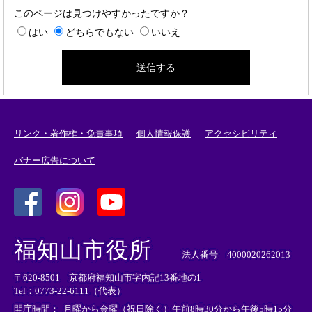
このページは見つけやすかったですか？
はい
どちらでもない
いいえ
リンク・著作権・免責事項
個人情報保護
アクセシビリティ
バナー広告について
＜
＜
＜
外
外
外
福知山市役所
部
部
部
法人番号 4000020262013
リ
リ
リ
〒620-8501 京都府福知山市字内記13番地の1
ン
ン
ン
Tel：0773-22-6111（代表）
ク
ク
ク
＞
＞
＞
開庁時間：
月曜から金曜（祝日除く）午前8時30分から午後5時15分