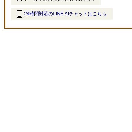
24時間対応のLINE AIチャットはこちら
＜
外
部
リ
ン
ク
＞