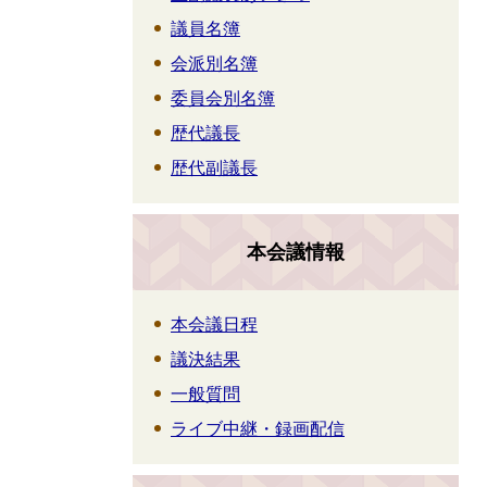
議員名簿
会派別名簿
委員会別名簿
歴代議長
歴代副議長
本会議情報
本会議日程
議決結果
一般質問
ライブ中継・録画配信