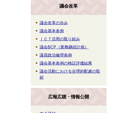
議会改革
議会改革の歩み
議会基本条例
ＩＣＴ活用の取り組み
議会BCP（業務継続計画）
議員政治倫理条例
議会基本条例の検証評価結果
議会活動における合理的配慮の取
組
広報広聴・情報公開