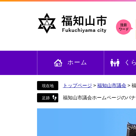
ペ
メ
ー
ニ
ジ
ュ
の
ー
注目
ワード
先
を
頭
飛
で
ば
す
し
ホーム
く
。
て
本
文
へ
トップページ
>
福知山市議会
>
福知山市議会ホームページのバナ