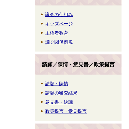
議会の仕組み
キッズページ
主権者教育
議会関係例規
請願／陳情・意見書／政策提言
請願・陳情
請願の審査結果
意見書・決議
政策提言・意見提言