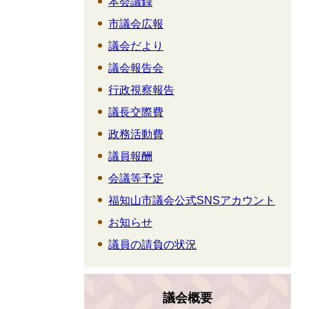
本会議録
市議会広報
議会だより
議会報告会
行政視察報告
議長交際費
政務活動費
議員報酬
会議等予定
福知山市議会公式SNSアカウント
お知らせ
議員の請負の状況
議会概要