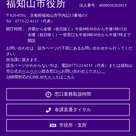
福知山市役所
部
部
部
法人番号 4000020262013
リ
リ
リ
〒620-8501 京都府福知山市字内記13番地の1
ン
ン
ン
Tel：0773-22-6111（代表）
ク
ク
ク
＞
＞
＞
開庁時間：
月曜から金曜（祝日除く）午前8時30分から午後5時15分
水曜（祝日除く）一部窓口を午前8時30分から午後7時まで
開設
お問い合わせは、該当ページの下部にあるお問い合わせから行ってくだ
さい。
担当課に届きます。
該当ページがわからない方は、電話0773-22-6111（代表）または
福知山
市公式ホームページ総合窓口へお問い合わせください。
24時間対応のLINE AIチャットはこちら
＜
外
窓口業務取扱時間
部
リ
ン
各課直通ダイヤル
ク
＞
市役所・支所