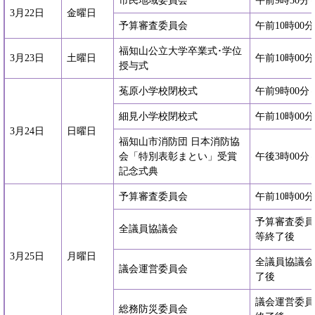
市民地域委員会
午前9時30分
3月22日
金曜日
予算審査委員会
午前10時00
福知山公立大学卒業式･学位
3月23日
土曜日
午前10時00
授与式
菟原小学校閉校式
午前9時00分
細見小学校閉校式
午前10時00
3月24日
日曜日
福知山市消防団 日本消防協
会「特別表彰まとい」受賞
午後3時00分
記念式典
予算審査委員会
午前10時00
予算審査委員
全議員協議会
等終了後
3月25日
月曜日
全議員協議会
議会運営委員会
了後
議会運営委員
総務防災委員会