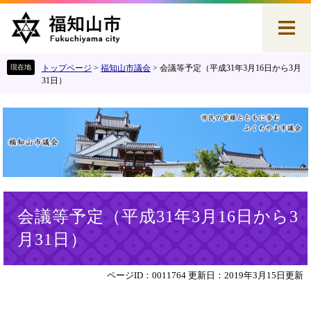
ペ
メ
ー
ニ
ジ
ュ
の
ー
先
を
トップページ
>
福知山市議会
>
会議等予定（平成31年3月16日から3月
頭
飛
31日）
で
ば
す
し
。
て
本
文
へ
本
会議等予定（平成31年3月16日から3
文
月31日）
ページID：0011764
更新日：2019年3月15日更新