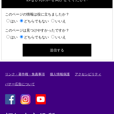
このページの情報は役に立ちましたか？
はい
どちらでもない
いいえ
このページは見つけやすかったですか？
はい
どちらでもない
いいえ
リンク・著作権・免責事項
個人情報保護
アクセシビリティ
バナー広告について
＜
＜
＜
外
外
外