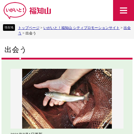
ペ
メ
ー
ニ
ジ
ュ
の
ー
トップページ
>
いがいと！福知山 シティプロモーションサイト
>
出会
先
を
う
>
出会う
頭
飛
で
ば
本
す
し
出会う
文
。
て
本
文
へ