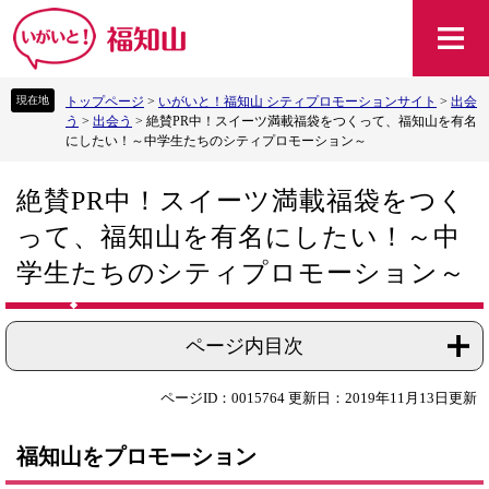
ペ
メ
ー
ニ
ジ
ュ
の
ー
トップページ
>
いがいと！福知山 シティプロモーションサイト
>
出会
先
を
う
>
出会う
>
絶賛PR中！スイーツ満載福袋をつくって、福知山を有名
頭
飛
にしたい！～中学生たちのシティプロモーション～
で
ば
す
し
本
。
て
絶賛PR中！スイーツ満載福袋をつく
文
本
って、福知山を有名にしたい！～中
文
へ
学生たちのシティプロモーション～
ページ内目次
ページID：0015764
更新日：2019年11月13日更新
福知山をプロモーション