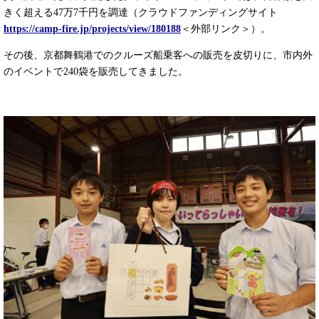
きく超える47万7千円を調達（クラウドファンディングサイト
https://camp-fire.jp/projects/view/180188
＜外部リンク＞
）。
その後、京都舞鶴港でのクルーズ船乗客への販売を皮切りに、市内外
のイベントで240袋を販売してきました。