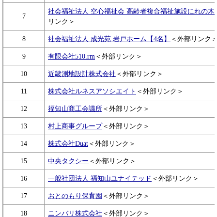
社会福祉法人 空心福祉会 高齢者複合福祉施設にれの木
7
リンク＞
8
社会福祉法人 成光苑 岩戸ホーム【4名】
＜外部リンク
9
有限会社510.rm
＜外部リンク＞
10
近畿測地設計株式会社
＜外部リンク＞
11
株式会社ルネスアソシエイト
＜外部リンク＞
12
福知山商工会議所
＜外部リンク＞
13
村上商事グループ
＜外部リンク＞
14
株式会社Duat
＜外部リンク＞
15
中央タクシー
＜外部リンク＞
16
一般社団法人 福知山ユナイテッド
＜外部リンク＞
17
おとのもり保育園
＜外部リンク＞
18
ニンバリ株式会社
＜外部リンク＞