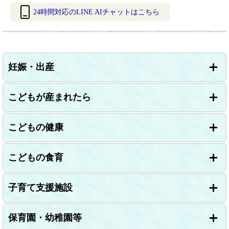
24時間対応のLINE AIチャットはこちら
＜
外
部
リ
妊娠・出産
ン
ク
＞
こどもが産まれたら
こどもの健康
こどもの食育
子育て支援施設
保育園・幼稚園等