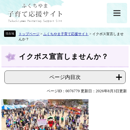
ペ
メ
ー
ニ
ジ
ュ
の
ー
先
を
頭
飛
トップページ
>
ふくちやま子育て応援サイト
>
イクボス宣言しませ
んか？
で
ば
す
し
本
。
て
イクボス宣言しませんか？
文
本
文
へ
ページ内目次
ページID：0076779
更新日：2026年8月3日更新