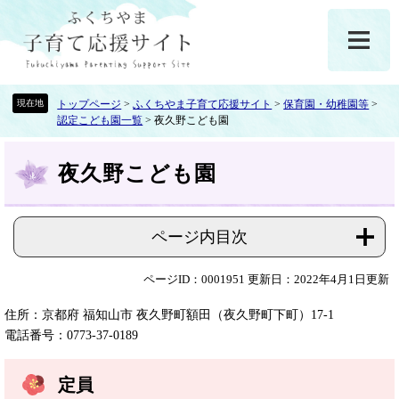
ペ
メ
ー
ニ
ジ
ュ
の
ー
先
を
頭
飛
トップページ
>
ふくちやま子育て応援サイト
>
保育園・幼稚園等
>
認定こども園一覧
>
夜久野こども園
で
ば
す
し
本
。
て
夜久野こども園
文
本
文
へ
ページ内目次
ページID：0001951
更新日：2022年4月1日更新
住所：京都府 福知山市 夜久野町額田（夜久野町下町）17-1
電話番号：0773-37-0189
定員