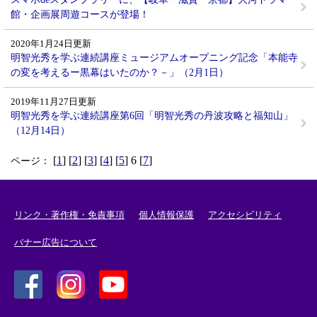
館・企画展周遊コースが登場！
2020年1月24日更新
明智光秀を学ぶ連続講座ミュージアムオープニング記念「本能寺
の変を考えるー黒幕はいたのか？－」（2月1日）
2019年11月27日更新
明智光秀を学ぶ連続講座第6回「明智光秀の丹波攻略と福知山」
（12月14日）
[
1
] [
2
] [
3
] [
4
] [
5
] 6 [
7
]
ページ：
リンク・著作権・免責事項
個人情報保護
アクセシビリティ
バナー広告について
＜
＜
＜