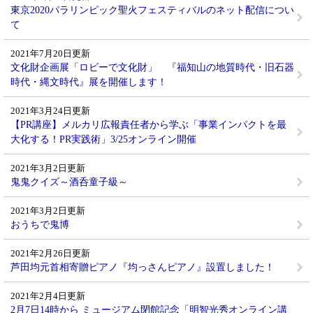
東京2020パラリンピック聖火フェスティバルのネット配信につい
て
2021年7月20日更新
文化財企画展「ロビーで文化財」 『福知山の地質時代・旧石器
時代・縄文時代』展を開催します！
2021年3月24日更新
【PR講座】メルカリ広報責任者から学ぶ「事業インパクトを最
大化する！PR実践術」3/25オンライン開催
2021年3月2日更新
鬼鬼クイズ～酒呑童子級～
2021年3月2日更新
おうちで鬼博
2021年2月26日更新
芦田均元首相寄贈ピアノ『均っさんピアノ』設置しました！
2021年2月4日更新
2月7日14時から ミュージアム閉館記念「明智光秀オンライン講