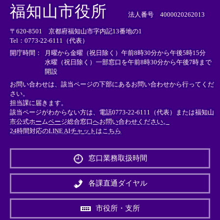
外
外
外
福知山市役所
部
部
部
法人番号 4000020262013
リ
リ
リ
〒620-8501 京都府福知山市字内記13番地の1
ン
ン
ン
Tel：0773-22-6111（代表）
ク
ク
ク
＞
＞
＞
開庁時間：
月曜から金曜（祝日除く）午前8時30分から午後5時15分
水曜（祝日除く）一部窓口を午前8時30分から午後7時まで
開設
お問い合わせは、該当ページの下部にあるお問い合わせから行ってくだ
さい。
担当課に届きます。
該当ページがわからない方は、電話0773-22-6111（代表）または
福知山
市公式ホームページ総合窓口へお問い合わせください。
24時間対応のLINE AIチャットはこちら
＜
外
窓口業務取扱時間
部
リ
ン
各課直通ダイヤル
ク
＞
市役所・支所