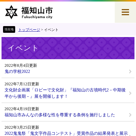
ペ
メ
ー
ニ
ジ
ュ
の
ー
先
を
トップページ
>
イベント
頭
飛
本
で
ば
イベント
文
す
し
。
て
本
2022年8月4日更新
文
鬼の学校2022
へ
2022年7月12日更新
文化財企画展「ロビーで文化財」『福知山の古墳時代2－中期後
半から後期－』展を開催します！
2022年4月19日更新
福知山市みんなの多様な性を尊重する条例を施行しました
2022年3月25日更新
2022鬼鬼祭「鬼文字作品コンテスト」受賞作品の結果発表と展示