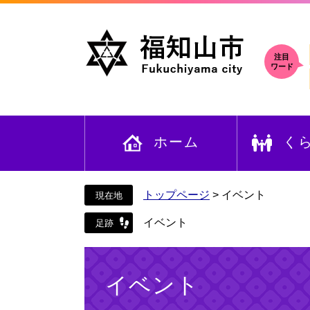
ペ
メ
ー
ニ
ジ
ュ
の
ー
注目
ワード
先
を
頭
飛
で
ば
す
し
ホーム
く
。
て
本
文
へ
トップページ
>
イベント
イベント
本
文
イベント