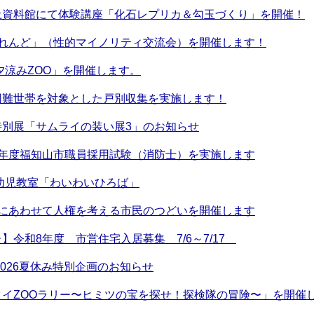
土資料館にて体験講座「化石レプリカ＆勾玉づくり」を開催！
ぶれんど」（性的マイノリティ交流会）を開催します！
夕涼みZOO」を開催します。
困難世帯を対象とした戸別収集を実施します！
特別展「サムライの装い展3」のお知らせ
8年度福知山市職員採用試験（消防士）を実施します
幼児教室「わいわいひろば」
間にあわせて人権を考える市民のつどいを開催します
】令和8年度 市営住宅入居募集 7/6～7/17
2026夏休み特別企画のお知らせ
イZOOラリー〜ヒミツの宝を探せ！探検隊の冒険〜」を開催