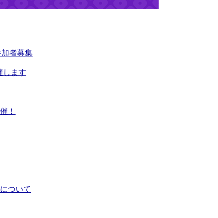
参加者募集
催します
開催！
施について