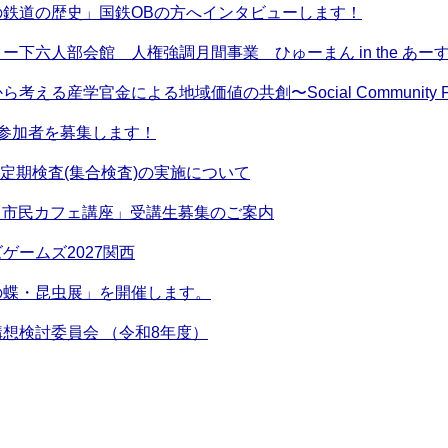
の鉄道の歴史」国鉄OBの方へインタビューします！
ー下六人部会館 人権強調月間事業 ひゅーまん in the あー
える産学官金による地域価値の共創〜Social Community Foru
参加者を募集します！
の定期検査(集合検査)の実施について
う市民カフェ講座」受講生募集のご案内
ゲームズ2027関西
の蝶・昆虫展」を開催します。
想検討委員会 （令和8年度）