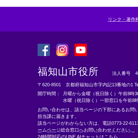
リンク・著作
＜
＜
＜
外
外
外
福知山市役所
法人番号 400
部
部
部
リ
リ
リ
〒620-8501 京都府福知山市字内記13番地の1
T
ン
ン
ン
開庁時間：
月曜から金曜（祝日除く）午前8時30
ク
ク
ク
水曜（祝日除く）一部窓口を午前8時
＞
＞
＞
お問い合わせは、該当ページの下部にあるお問
担当課に届きます。
該当ページがわからない方は、電話0773-22-61
ームページ総合窓口へお問い合わせください。
24時間対応のLINE AIチャットはこちら