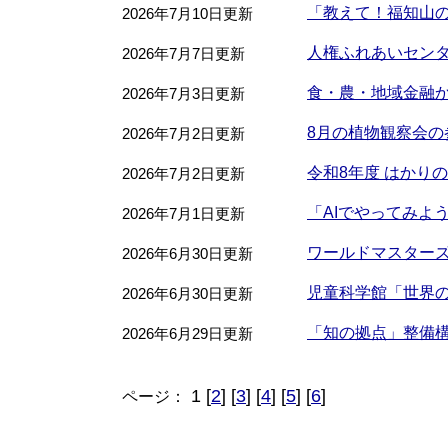
「教えて！福知山
2026年7月10日更新
人権ふれあいセンタ
2026年7月7日更新
食・農・地域金融から考
2026年7月3日更新
8月の植物観察会の
2026年7月2日更新
令和8年度 はかり
2026年7月2日更新
「AIでやってみよ
2026年7月1日更新
ワールドマスターズ
2026年6月30日更新
児童科学館「世界
2026年6月30日更新
「知の拠点」整備構
2026年6月29日更新
1 [
2
] [
3
] [
4
] [
5
] [
6
]
ページ：