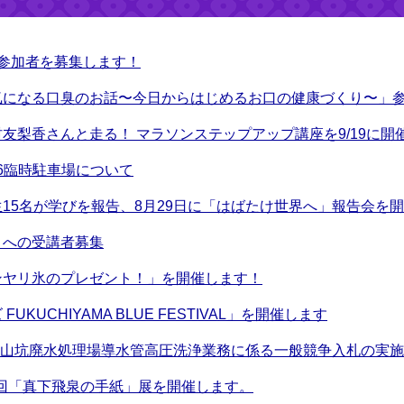
参加者を募集します！
気になる口臭のお話〜今日からはじめるお口の健康づくり〜」
友梨香さんと走る！ マラソンステップアップ講座を9/19に開
026臨時駐車場について
15名が学びを報告、8月29日に「はばたけ世界へ」報告会を
」への受講者募集
ンヤリ氷のプレゼント！」を開催します！
UKUCHIYAMA BLUE FESTIVAL」を開催します
鉱山坑廃水処理場導水管高圧洗浄業務に係る一般競争入札の実
6回「真下飛泉の手紙」展を開催します。