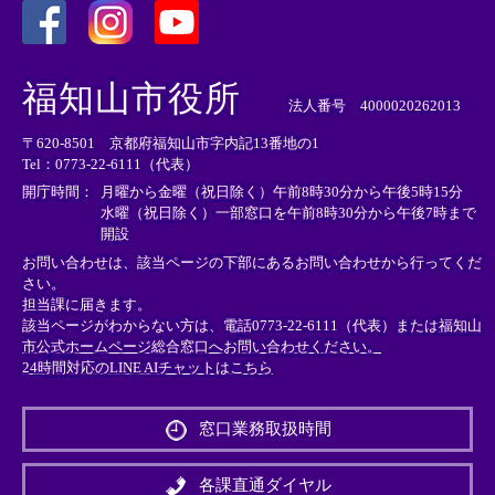
＜
＜
＜
外
外
外
福知山市役所
部
部
部
法人番号 4000020262013
リ
リ
リ
〒620-8501 京都府福知山市字内記13番地の1
ン
ン
ン
Tel：0773-22-6111（代表）
ク
ク
ク
＞
＞
＞
開庁時間：
月曜から金曜（祝日除く）午前8時30分から午後5時15分
水曜（祝日除く）一部窓口を午前8時30分から午後7時まで
開設
お問い合わせは、該当ページの下部にあるお問い合わせから行ってくだ
さい。
担当課に届きます。
該当ページがわからない方は、電話0773-22-6111（代表）または
福知山
市公式ホームページ総合窓口へお問い合わせください。
24時間対応のLINE AIチャットはこちら
＜
外
窓口業務取扱時間
部
リ
ン
各課直通ダイヤル
ク