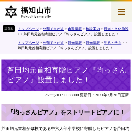
ペ
メ
ー
ニ
ジ
ュ
の
ー
先
を
トップページ
>
分類でさがす
>
市政情報
>
施設案内
>
観光・文化施設
頭
飛
>
>
芦田均元首相寄贈ピアノ『均っさんピアノ』設置しました！
で
ば
トップページ
>
分類でさがす
>
観光情報
>
観光情報
>
見る・学ぶ
>
>
す
し
芦田均元首相寄贈ピアノ『均っさんピアノ』設置しました！
。
て
本
本
文
芦田均元首相寄贈ピアノ『均っさん
文
へ
ピアノ』設置しました！
ページID：0033009
更新日：2021年2月26日更新
『均っさんピアノ』をストリートピアノに！
芦田均元首相が母校である中六人部小学校に寄贈したピアノを芦田均