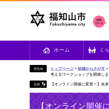
ペ
メ
ー
ニ
ジ
ュ
の
ー
注目
ワード
先
を
頭
飛
で
ば
す
し
ホーム
く
。
て
本
文
へ
トップページ
>
組織からさがす
考えるワークショップを開催しま
【オンライン開催に変更！】未来
本
文
【オンライン開催