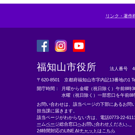
ク
＞
リンク・著作
＜
＜
＜
外
外
外
福知山市役所
法人番号 400
部
部
部
リ
リ
リ
〒620-8501 京都府福知山市字内記13番地の1
T
ン
ン
ン
開庁時間：
月曜から金曜（祝日除く）午前8時30
ク
ク
ク
水曜（祝日除く）一部窓口を午前8時
＞
＞
＞
お問い合わせは、該当ページの下部にあるお問
担当課に届きます。
該当ページがわからない方は、電話0773-22-61
ームページ総合窓口へお問い合わせください。
24時間対応のLINE AIチャットはこちら