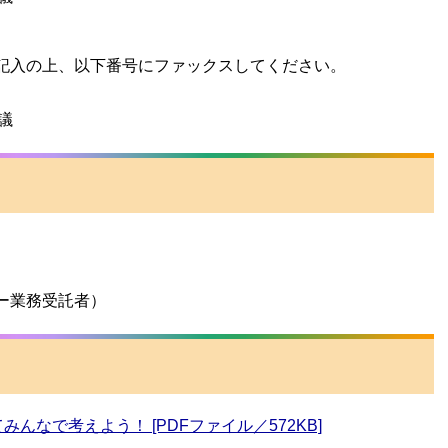
記入の上、以下番号にファックスしてください。
議
ー業務受託者）
なで考えよう！ [PDFファイル／572KB]