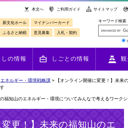
本文へ
ご利用ガイド
サイトマップ
キーワード検索
新文化ホール
マイナンバーカード
ふるさと納税
意見募集
入札・契約
らしの情報
しごとの情報
観
>
エネルギー・環境戦略課
>
【オンライン開催に変更！】未来
す
の福知山のエネルギー・環境についてみんなで考えるワークシ
に変更！】未来の福知山のエ