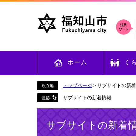
ペ
メ
ー
ニ
ジ
ュ
の
ー
注目
ワード
先
を
頭
飛
で
ば
す
し
ホーム
く
。
て
本
文
へ
トップページ
>
サブサイトの新着
サブサイトの新着情報
本
文
サブサイトの新着