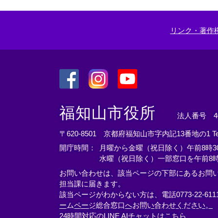
リンク・著作
＜
＜
＜
外
外
外
福知山市役所
法人番号 400
部
部
部
リ
リ
リ
〒620-8501 京都府福知山市字内記13番地の1
T
ン
ン
ン
開庁時間：
月曜から金曜（祝日除く）午前8時30
ク
ク
ク
水曜（祝日除く）一部窓口を午前8時
＞
＞
＞
お問い合わせは、該当ページの下部にあるお問
担当課に届きます。
該当ページがわからない方は、電話0773-22-61
ームページ総合窓口へお問い合わせください。
24時間対応のLINE AIチャットはこちら