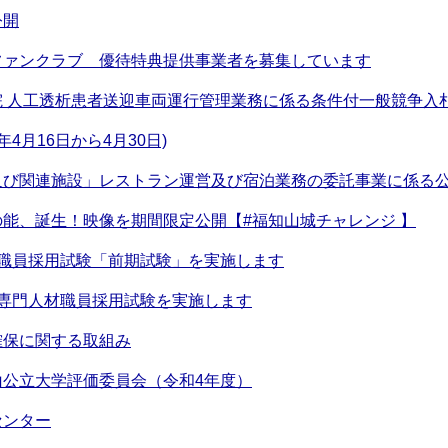
公開
ファンクラブ 優待特典提供事業者を募集しています
院 人工透析患者送迎車両運行管理業務に係る条件付一般競争入
4月16日から4月30日)
及び関連施設」レストラン運営及び宿泊業務の委託事業に係る
能、誕生！映像を期間限定公開【#福知山城チャレンジ 】
市職員採用試験「前期試験」を実施します
市専門人材職員採用試験を実施します
確保に関する取組み
山公立大学評価委員会（令和4年度）
センター