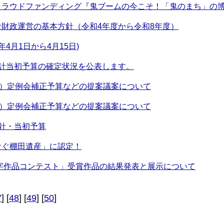
クラウドファンディング『鬼ブームの今こそ！「鬼のまち」の博
財政運営の基本方針（令和4年度から令和8年度）
4月1日から4月15日)
会計当初予算の確定状況を公表します。
月）定例会補正予算などの提案議案について
月）定例会補正予算などの提案議案について
針・当初予算
なぐ棚田遺産」に認定！
文字作品コンテスト」受賞作品の結果発表と展示について
7
] [
48
] [
49
] [
50
]