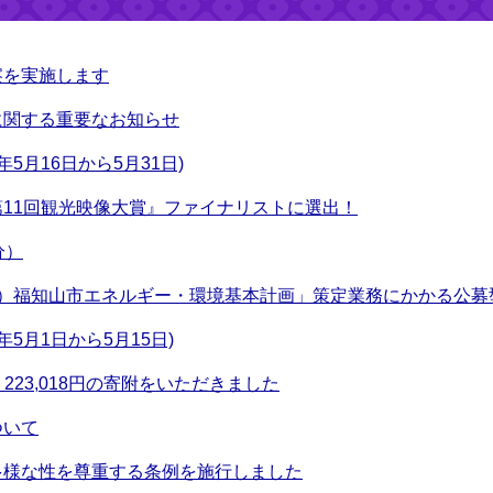
察を実施します
に関する重要なお知らせ
5月16日から5月31日)
11回観光映像大賞』ファイナリストに選出！
分）
称）福知山市エネルギー・環境基本計画」策定業務にかかる公募
5月1日から5月15日)
223,018円の寄附をいただきました
ついて
多様な性を尊重する条例を施行しました