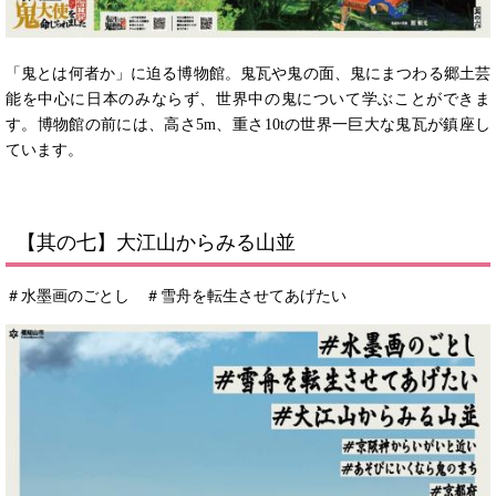
「鬼とは何者か」に迫る博物館。鬼瓦や鬼の面、鬼にまつわる郷土芸
能を中心に日本のみならず、世界中の鬼について学ぶことができま
す。博物館の前には、高さ5m、重さ10tの世界一巨大な鬼瓦が鎮座し
ています。
【其の七】大江山からみる山並
＃水墨画のごとし ＃雪舟を転生させてあげたい