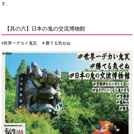
す。
【其の六】日本の鬼の交流博物館
#世界一デカイ鬼瓦 ＃勝てる気せぬ