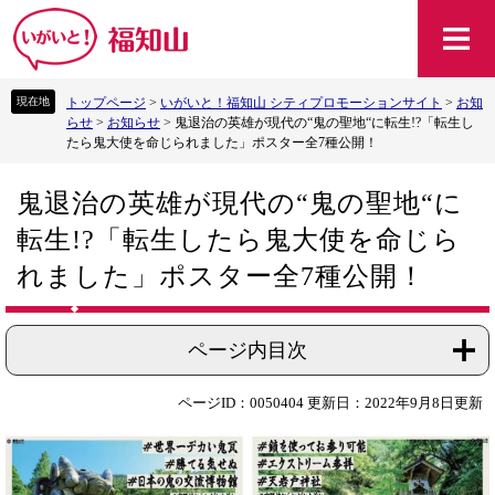
ペ
メ
ー
ニ
ジ
ュ
の
ー
トップページ
>
いがいと！福知山 シティプロモーションサイト
>
お知
先
を
らせ
>
お知らせ
>
鬼退治の英雄が現代の“鬼の聖地“に転生!?「転生し
頭
飛
たら鬼大使を命じられました」ポスター全7種公開！
で
ば
す
し
本
。
て
鬼退治の英雄が現代の“鬼の聖地“に
文
本
転生!?「転生したら鬼大使を命じら
文
へ
れました」ポスター全7種公開！
ページ内目次
ページID：0050404
更新日：2022年9月8日更新