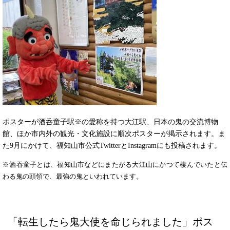
ポスターが酒呑童子駅※の愛称を持つ大江駅、日本の鬼の交流博物
館、ほか市内外の観光・文化施設に順次ポスターが掲示されます。ま
た9月にかけて、福知山市公式TwitterとInstagramにも投稿されます。
※酒吞童子とは、福知山市などにまたがる大江山にかつて棲んでいたと伝
わる鬼の頭領で、最強の鬼といわれています。
「転生したら鬼大使を命じられました」ポス