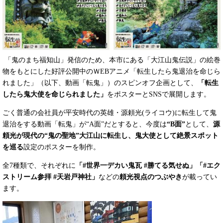
「鬼のまち福知山」発信のため、本市にある「大江山鬼伝説」の絵巻
物をもとにした好評公開中のＷEBアニメ「転生したら鬼退治を命じら
れました」（以下、動画「転鬼」）のスピンオフ企画として、
「転生
したら
鬼大使
を命じられました」
をポスターとSNSで展開します。
ごく普通の会社員が平安時代の英雄・源頼光(ライコウ)に転生して鬼
退治をする動画「転鬼」が“A面”だとすると、今度は
“
B
面”
として、
源
頼光が現代の“鬼の聖地”大江山に転生し、鬼大使として絶景スポット
を巡る
設定のポスターを制作。
全7種類で、それぞれに
「
#
世界一デカい鬼瓦
#
勝てる気せぬ」「
#
エク
ストリーム参拝
#
天岩戸神社」
などの
頼光視点のつぶやき
が載ってい
ます。