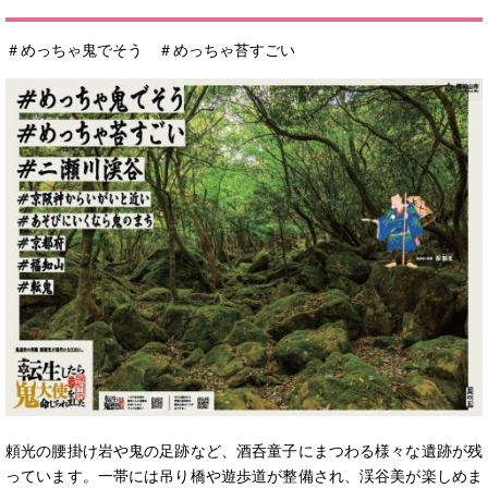
＃めっちゃ鬼でそう ＃めっちゃ苔すごい
頼光の腰掛け岩や鬼の足跡など、酒呑童子にまつわる様々な遺跡が残
っています。一帯には吊り橋や遊歩道が整備され、渓谷美が楽しめま